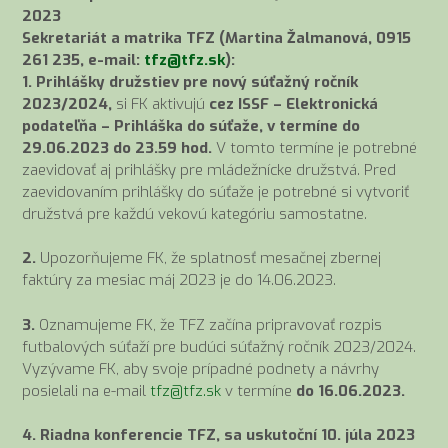
2023
Sekretariát a matrika TFZ (Martina Žalmanová, 0915
261 235, e-mail:
tfz@tfz.sk
):
1. Prihlášky družstiev pre nový súťažný ročník
2023/2024,
si FK aktivujú
cez ISSF – Elektronická
podateľňa – Prihláška do súťaže, v termíne do
29.06.2023 do 23.59 hod.
V tomto termíne je potrebné
zaevidovať aj prihlášky pre mládežnícke družstvá. Pred
zaevidovaním prihlášky do súťaže je potrebné si vytvoriť
družstvá pre každú vekovú kategóriu samostatne.
2.
Upozorňujeme FK, že splatnosť mesačnej zbernej
faktúry za mesiac máj 2023 je do 14.06.2023.
3.
Oznamujeme FK, že TFZ začína pripravovať rozpis
futbalových súťaží pre budúci súťažný ročník 2023/2024.
Vyzývame FK, aby svoje prípadné podnety a návrhy
posielali na e-mail
tfz@tfz.sk
v termíne
do 16.06.2023.
4. Riadna konferencie TFZ, sa uskutoční 10. júla 2023