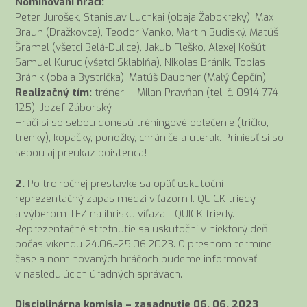
Nominovaní hráči:
Peter Jurošek, Stanislav Luchkai (obaja Žabokreky), Max
Braun (Dražkovce), Teodor Vanko, Martin Budiský, Matúš
Šramel (všetci Belá-Dulice), Jakub Fleško, Alexej Košút,
Samuel Kuruc (všetci Sklabiňa), Nikolas Bránik, Tobias
Bránik (obaja Bystrička), Matúš Daubner (Malý Čepčín).
Realizačný tím:
tréneri – Milan Pravňan (tel. č. 0914 774
125), Jozef Záborský
Hráči si so sebou donesú tréningové oblečenie (tričko,
trenky), kopačky, ponožky, chrániče a uterák. Priniesť si so
sebou aj preukaz poistenca!
2.
Po trojročnej prestávke sa opäť uskutoční
reprezentačný zápas medzi víťazom I. QUICK triedy
a výberom TFZ na ihrisku víťaza I. QUICK triedy.
Reprezentačné stretnutie sa uskutoční v niektorý deň
počas víkendu 24.06.-25.06.2023. O presnom termíne,
čase a nominovaných hráčoch budeme informovať
v nasledujúcich úradných správach.
Disciplinárna komisia – zasadnutie 06. 06. 2023