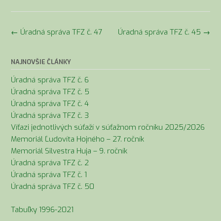
Navigácia
←
Úradná správa TFZ č. 47
Úradná správa TFZ č. 45
→
v
článkoch
NAJNOVŠIE ČLÁNKY
Úradná správa TFZ č. 6
Úradná správa TFZ č. 5
Úradná správa TFZ č. 4
Úradná správa TFZ č. 3
Víťazi jednotlivých súťaží v súťažnom ročníku 2025/2026
Memoriál Ľudovíta Hojného – 27. ročník
Memoriál Silvestra Huja – 9. ročník
Úradná správa TFZ č. 2
Úradná správa TFZ č. 1
Úradná správa TFZ č. 50
Tabuľky 1996-2021