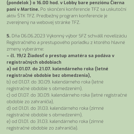
(pondelok ) o 16.00 hod. v Lobby bare penziónu Čierna
pani v Martine.
Po skončení konferencie TFZ sa uskutoční
aktív ŠTK TFZ. Predbežný program konferencie je
zverejnený na webovej stránke TFZ.
5.
Dňa 06.06.2023 Výkonný výbor SFZ schválil novelizáciu
Registračného a prestupového poriadku z ktorého hlavné
zmeny vyberáme:
– čl. 19/2 Žiadosť o prestup amatéra sa podáva v
registračných obdobiach
a) od 01.07. do 21.07. kalendárneho roka (letné
registračné obdobie bez obmedzenia),
b) od 01.07. do 30.09. kalendárneho roka (letné
registračné obdobie s obmedzením),
c) od 01.07. do 30.09. kalendárneho roka (letné registračné
obdobie zo zahraničia),
d) od 01.01. do 31.03. kalendárneho roka (zimné
registračné obdobie s obmedzením),
e) od 01.01. do 31.03. kalendárneho roka (zimné
registračné obdobie zo zahraničia).