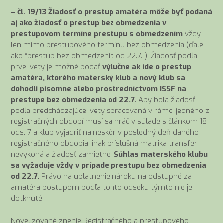
– čl. 19/13 Žiadosť o prestup amatéra môže byť podaná
aj ako žiadosť o prestup bez obmedzenia v
prestupovom termíne prestupu s obmedzením
vždy
len mimo prestupového termínu bez obmedzenia (ďalej
ako “prestup bez obmedzenia od 22.7.”). Žiadosť podľa
prvej vety je možné podať
výlučne ak ide o prestup
amatéra, ktorého materský klub a nový klub sa
dohodli písomne alebo prostredníctvom ISSF na
prestupe bez obmedzenia od 22.7.
Aby bola žiadosť
podľa predchádzajúcej vety spracovaná v rámci jedného z
registračných období musí sa hráč v súlade s článkom 18
ods. 7 a klub vyjadriť najneskôr v posledný deň daného
registračného obdobia; inak príslušná matrika transfer
nevykoná a žiadosť zamietne.
Súhlas materského klubu
sa vyžaduje vždy v prípade prestupu bez obmedzenia
od 22.7.
Právo na uplatnenie nároku na odstupné za
amatéra postupom podľa tohto odseku týmto nie je
dotknuté.
Novelizované znenie Registračného a prestupového