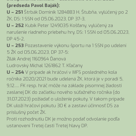
(predseda Pavol Baják):
U – 251
Štrbák Dominik 1284883 H. Štubňa, vylúčený po 2
ŽK, DS: 1 SSN od 05.06.2023, DP 37-3,
U – 252
Kubík Peter 1249035 Košťany, vylúčený za
narušenie riadneho priebehu hry, DS: 1 SSN od 05.06.2023,
DP 45-2,
U – 253
Pozastavenie výkonu športu na 1 SSN po udelení
5 ŽK od 05.06.2023, DP 37-5:
Žilák Andrej 1160964 Ďanová
Ludrovský Michal 1261862 T. Kľačany
U – 254
V prípade ak hráčovi v MFS posledného kola
ročníka 2020/2021 bude udelená ŽK, ktorá je v poradí 5,
9,12…. FK resp. hráč môže na základe písomnej žiadosti
zaslanej DK do začiatku nového súťažného ročníka (do
31.07.2023) požiadať o uloženie pokuty. V takom prípade
DK uloží hráčovi pokutu 30 € a zastaví účinnosť DS za
príslušný počet ŽK.
Proti rozhodnutiu DK je možno podať odvolanie podľa
ustanovení Tretej časti Tretej hlavy DP.