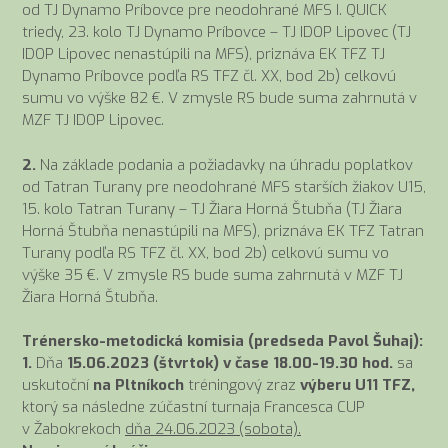
od TJ Dynamo Príbovce pre neodohrané MFS I. QUICK
triedy, 23. kolo TJ Dynamo Príbovce – TJ IDOP Lipovec (TJ
IDOP Lipovec nenastúpili na MFS), priznáva EK TFZ TJ
Dynamo Príbovce podľa RS TFZ čl. XX, bod 2b) celkovú
sumu vo výške 82 €. V zmysle RS bude suma zahrnutá v
MZF TJ IDOP Lipovec.
2.
Na základe podania a požiadavky na úhradu poplatkov
od Tatran Turany pre neodohrané MFS starších žiakov U15,
15. kolo Tatran Turany – TJ Žiara Horná Štubňa (TJ Žiara
Horná Štubňa nenastúpili na MFS), priznáva EK TFZ Tatran
Turany podľa RS TFZ čl. XX, bod 2b) celkovú sumu vo
výške 35 €. V zmysle RS bude suma zahrnutá v MZF TJ
Žiara Horná Štubňa.
Trénersko-metodická komisia (predseda Pavol Šuhaj):
1.
Dňa
15.06.2023 (štvrtok) v čase 18.00-19.30 hod.
sa
uskutoční
na Pltníkoch
tréningový zraz
výberu U11 TFZ,
ktorý sa následne zúčastní turnaja Francesca CUP
v Žabokrekoch
dňa 24.06.2023 (sobota).