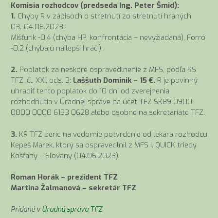
Komisia rozhodcov (predseda Ing. Peter Šmid):
1.
Chyby R v zápisoch o stretnutí zo stretnutí hraných
03.-04.06.2023:
Mišťúrik -0,4 (chýba HP, konfrontácia – nevyžiadaná), Forró
-0,2 (chýbajú najlepší hráči).
2.
Poplatok za neskoré ospravedlnenie z MFS, podľa RS
TFZ, čl. XXI, ods. 3:
Laššuth Dominik – 15 €.
R je povinný
uhradiť tento poplatok do 10 dní od zverejnenia
rozhodnutia v Úradnej správe na účet TFZ SK89 0900
0000 0000 6133 0628 alebo osobne na sekretariáte TFZ.
3.
KR TFZ berie na vedomie potvrdenie od lekára rozhodcu
Kepeš Marek, ktorý sa ospravedlnil z MFS I. QUICK triedy
Košťany – Slovany (04.06.2023).
Roman Horák – prezident TFZ
Martina Žalmanová – sekretár TFZ
Pridané v
Úradná správa TFZ