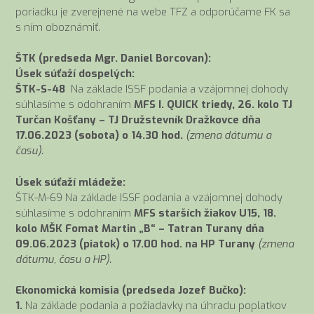
poriadku je zverejnené na webe TFZ a odporúčame FK sa
s ním oboznámiť.
ŠTK (predseda Mgr. Daniel Borcovan):
Úsek súťaží dospelých:
ŠTK-S-48
Na základe ISSF podania a vzájomnej dohody
súhlasíme s odohraním
MFS I. QUICK triedy, 26. kolo TJ
Turčan Košťany – TJ Družstevník Dražkovce dňa
17.06.2023 (sobota) o 14.30 hod.
(zmena dátumu a
času).
Úsek súťaží mládeže:
ŠTK-M-69 Na základe ISSF podania a vzájomnej dohody
súhlasíme s odohraním
MFS starších žiakov U15, 18.
kolo MŠK Fomat Martin „B“ – Tatran Turany dňa
09.06.2023 (piatok) o 17.00 hod. na HP Turany
(zmena
dátumu,
času a HP).
Ekonomická komisia (predseda Jozef Bučko):
1.
Na základe podania a požiadavky na úhradu poplatkov