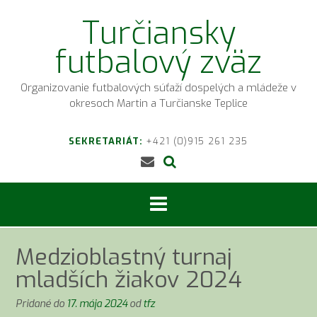
Prejsť
Turčiansky
na
obsah
futbalový zväz
Organizovanie futbalových súťaží dospelých a mládeže v
okresoch Martin a Turčianske Teplice
SEKRETARIÁT:
+421 (0)915 261 235
Medzioblastný turnaj
mladších žiakov 2024
Pridané do
17. mája 2024
od
tfz