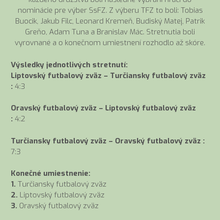
nominácie pre výber SsFZ. Z výberu TFZ to boli: Tobias
Buocik, Jakub Filc, Leonard Kremeň, Budiský Matej, Patrik
Greňo, Adam Tuna a Branislav Mác. Stretnutia boli
vyrovnané a o konečnom umiestnení rozhodlo až skóre.
Výsledky jednotlivých stretnutí:
Liptovský futbalový zväz – Turčiansky futbalový zväz
:
4:3
Oravský futbalový zväz – Liptovský futbalový zväz
:
4:2
Turčiansky futbalový zväz – Oravský futbalový zväz :
7:3
Konečné umiestnenie:
1.
Turčiansky futbalový zväz
2.
Liptovský futbalový zväz
3.
Oravský futbalový zväz