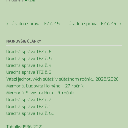
Pridané v
Akcie
Navigácia
←
Úradná správa TFZ č. 45
Úradná správa TFZ č. 44
→
v
článkoch
NAJNOVŠIE ČLÁNKY
Úradná správa TFZ č. 6
Úradná správa TFZ č. 5
Úradná správa TFZ č. 4
Úradná správa TFZ č. 3
Víťazi jednotlivých súťaží v súťažnom ročníku 2025/2026
Memoriál Ľudovíta Hojného – 27. ročník
Memoriál Silvestra Huja – 9. ročník
Úradná správa TFZ č. 2
Úradná správa TFZ č. 1
Úradná správa TFZ č. 50
Tabuľky 1996-2021