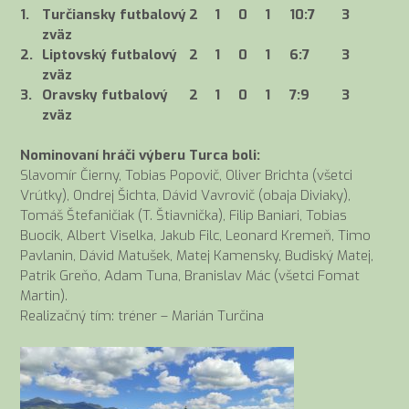
1.
Turčiansky futbalový
2
1
0
1
10:7
3
zväz
2.
Liptovský futbalový
2
1
0
1
6:7
3
zväz
3.
Oravsky futbalový
2
1
0
1
7:9
3
zväz
Nominovaní hráči výberu Turca boli:
Slavomír Čierny, Tobias Popovič, Oliver Brichta (všetci
Vrútky), Ondrej Šichta, Dávid Vavrovič (obaja Diviaky),
Tomáš Štefaničiak (T. Štiavnička), Filip Baniari, Tobias
Buocik, Albert Viselka, Jakub Filc, Leonard Kremeň, Timo
Pavlanin, Dávid Matušek, Matej Kamensky, Budiský Matej,
Patrik Greňo, Adam Tuna, Branislav Mác (všetci Fomat
Martin).
Realizačný tím: tréner – Marián Turčina