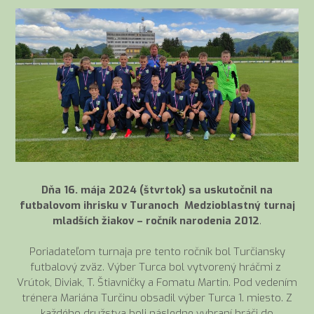
Dňa 16. mája 2024 (štvrtok) sa uskutočnil na
futbalovom ihrisku v Turanoch Medzioblastný turnaj
mladších žiakov – ročník narodenia 2012
.
Poriadateľom turnaja pre tento ročník bol Turčiansky
futbalový zväz. Výber Turca bol vytvorený hráčmi z
Vrútok, Diviak, T. Štiavničky a Fomatu Martin. Pod vedením
trénera Mariána Turčinu obsadil výber Turca 1. miesto. Z
každého družstva boli následne vybraní hráči do