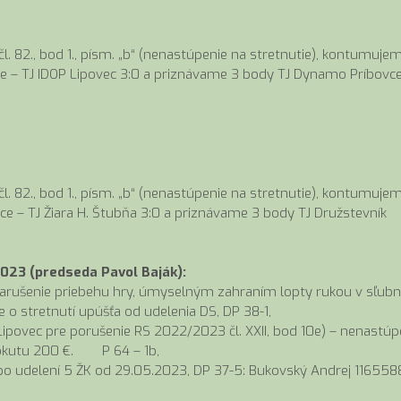
. 82., bod 1., písm. „b“ (nenastúpenie na stretnutie), kontumuje
vce – TJ IDOP Lipovec 3:0 a priznávame 3 body TJ Dynamo Príbovce
. 82., bod 1., písm. „b“ (nenastúpenie na stretnutie), kontumuje
ce – TJ Žiara H. Štubňa 3:0 a priznávame 3 body TJ Družstevník
2023 (predseda Pavol Baják):
arušenie priebehu hry, úmyselným zahraním lopty rukou v sľubn
e o stretnutí upúšťa od udelenia DS, DP 38-1,
ipovec pre porušenie RS 2022/2023 čl. XXII, bod 10e) – nenastúp
 pokutu 200 €. P 64 – 1b,
o udelení 5 ŽK od 29.05.2023, DP 37-5: Bukovský Andrej 1165588