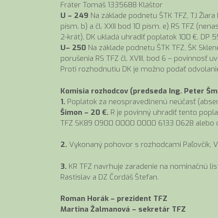
Fráter Tomáš 1335688 Kláštor
U – 249
Na základe podnetu ŠTK TFZ, TJ Žiara 
písm. b) a čl. XXII bod 10 písm. e) RS TFZ (nen
2-krát), DK ukladá uhradiť poplatok 100 €, DP 5
U– 250
Na základe podnetu ŠTK TFZ, ŠK Sklené,
porušenia RS TFZ čl. XVIII, bod 6 – povinnosť u
Proti rozhodnutiu DK je možno podať odvolanie 
Komisia rozhodcov (predseda Ing. Peter Šmi
1.
Poplatok za neospravedlnenú neúčasť (absenci
Šimon – 20 €.
R je povinný uhradiť tento popl
TFZ SK89 0900 0000 0000 6133 0628 alebo os
2.
Vykonaný pohovor s rozhodcami Paľovčík, V
3.
KR TFZ navrhuje zaradenie na nominačnú list
Rastislav a DZ Čordáš Štefan.
Roman Horák – prezident TFZ
Martina Žalmanová – sekretár TFZ