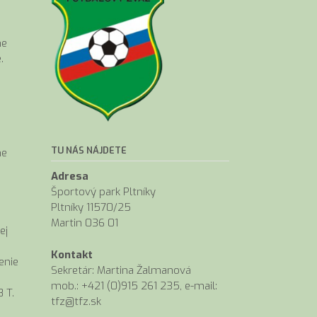
me
.
TU NÁS NÁJDETE
me
Adresa
Športový park Pltníky
Pltníky 11570/25
Martin 036 01
ej
Kontakt
enie
Sekretár: Martina Žalmanová
mob.: +421 (0)915 261 235, e-mail:
 T.
tfz@tfz.sk