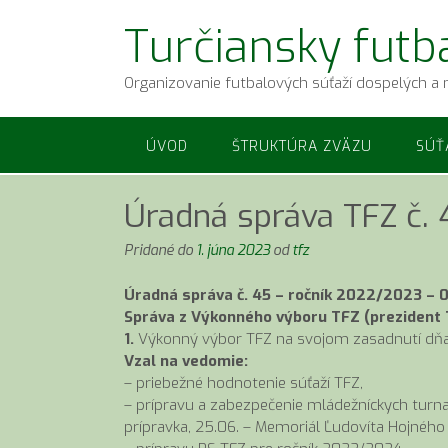
Prejsť
Turčiansky futb
na
obsah
Organizovanie futbalových súťaží dospelých a 
ÚVOD
ŠTRUKTÚRA ZVÄZU
SÚŤ
Úradná správa TFZ č.
Pridané do
1. júna 2023
od
tfz
Úradná správa č. 45 – ročník 2022/2023 – 0
Správa z Výkonného výboru TFZ (prezident
1.
Výkonný výbor TFZ na svojom zasadnutí dňa
Vzal na vedomie:
– priebežné hodnotenie súťaží TFZ,
– prípravu a zabezpečenie mládežníckych turnaj
prípravka, 25.06. – Memoriál Ľudovíta Hojného –