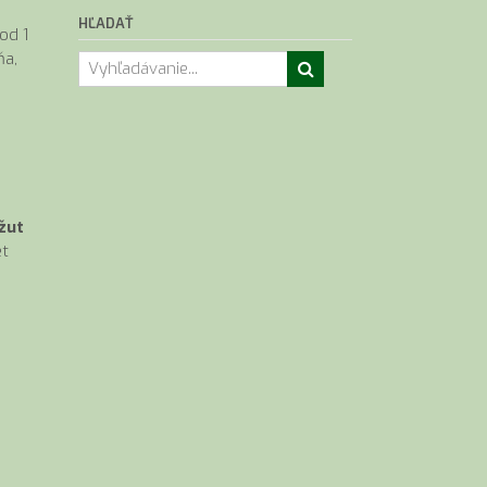
HĽADAŤ
od 1
ňa,
žut
et