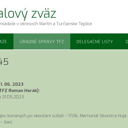
alový zväz
mládeže v okresoch Martin a Turčianske Teplice
AŽE
ÚRADNÉ SPRÁVY TFZ
DELEGAČNÉ LISTY
 45
1. 06. 2023
 TFZ Roman Horák):
 31.05.2023
ov konaných po skončení súťaží – 17.06. Memoriál Silvestra Huja 
 žiaci.