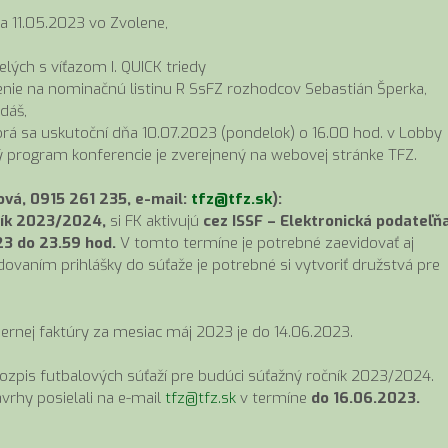
la 11.05.2023 vo Zvolene,
lých s víťazom I. QUICK triedy
nie na nominačnú listinu R SsFZ rozhodcov Sebastián Šperka,
dáš,
torá sa uskutoční dňa 10.07.2023 (pondelok) o 16.00 hod. v Lobby
ý program konferencie je zverejnený na webovej stránke TFZ.
vá, 0915 261 235, e-mail:
tfz@tfz.sk
):
čník 2023/2024,
si FK aktivujú
cez ISSF – Elektronická podateľň
23 do 23.59 hod.
V tomto termíne je potrebné zaevidovať aj
dovaním prihlášky do súťaže je potrebné si vytvoriť družstvá pre
rnej faktúry za mesiac máj 2023 je do 14.06.2023.
ozpis futbalových súťaží pre budúci súťažný ročník 2023/2024.
rhy posielali na e-mail
tfz@tfz.sk
v termíne
do 16.06.2023.