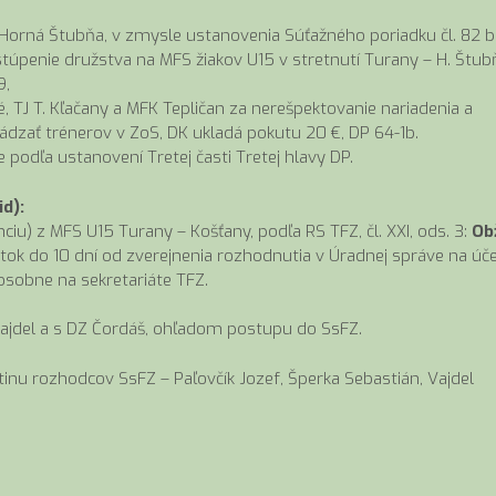
Horná Štubňa, v zmysle ustanovenia Súťažného poriadku čl. 82 b
astúpenie družstva na MFS žiakov U15 v stretnutí Turany – H. Štub
9,
 TJ T. Kľačany a MFK Tepličan za nerešpektovanie nariadenia a
vádzať trénerov v ZoS, DK ukladá pokutu 20 €, DP 64-1b.
podľa ustanovení Tretej časti Tretej hlavy DP.
d):
u) z MFS U15 Turany – Košťany, podľa RS TFZ, čl. XXI, ods. 3:
Ob
atok do 10 dní od zverejnenia rozhodnutia v Úradnej správe na úč
obne na sekretariáte TFZ.
ajdel a s DZ Čordáš, ohľadom postupu do SsFZ.
inu rozhodcov SsFZ – Paľovčík Jozef, Šperka Sebastián, Vajdel