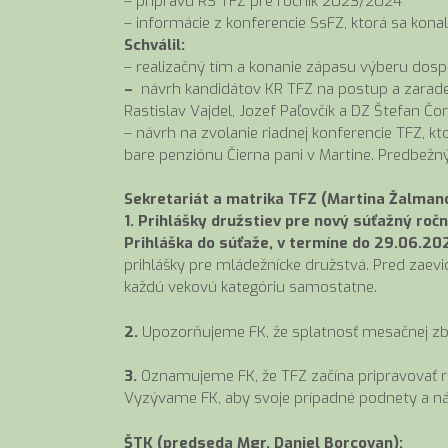
– prípravu RS TFZ pre ročník 2023/2024
– informácie z konferencie SsFZ, ktorá sa kona
Schválil:
– realizačný tím a konanie zápasu výberu dospe
–
návrh kandidátov KR TFZ na postup a zarade
Rastislav Vajdel, Jozef Paľovčík a DZ Štefan Čor
– návrh na zvolanie riadnej konferencie TFZ, k
bare penziónu Čierna pani v Martine. Predbežn
Sekretariát a matrika TFZ (Martina Žalmano
1. Prihlášky družstiev pre nový súťažný ro
Prihláška do súťaže, v termíne do 29.06.20
prihlášky pre mládežnícke družstvá. Pred zaevi
každú vekovú kategóriu samostatne.
2.
Upozorňujeme FK, že splatnosť mesačnej zbe
3.
Oznamujeme FK, že TFZ začína pripravovať r
Vyzývame FK, aby svoje prípadné podnety a náv
ŠTK (predseda Mgr. Daniel Borcovan):