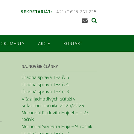
SEKRETARIÁT:
+421 (0)915 261 235
DOKUMENTY
AKCIE
KONTAKT
NAJNOVŠIE ČLÁNKY
Úradná správa TFZ č. 5
Úradná správa TFZ č. 4
Úradná správa TFZ č. 3
Víťazi jednotlivých súťaží v
súťažnom ročníku 2025/2026
Memoriál Ľudovíta Hojného – 27.
ročník
–
Memoriál Silvestra Huja – 9. ročník
Úradná správa TFZ č. 2