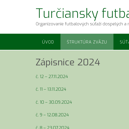
Prejsť
Turčiansky futb
na
obsah
Organizovanie futbalových súťaží dospelých a 
ÚVOD
ŠTRUKTÚRA ZVÄZU
SÚŤ
Zápisnice 2024
č. 12 – 27.11.2024
č. 11 – 13.11.2024
č. 10 – 30.09.2024
č. 9 – 12.08.2024
č. 8 – 23.07.2024