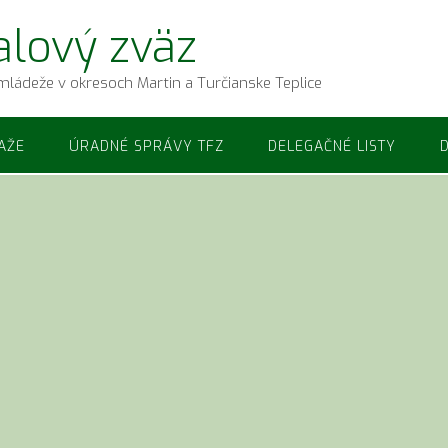
alový zväz
mládeže v okresoch Martin a Turčianske Teplice
AŽE
ÚRADNÉ SPRÁVY TFZ
DELEGAČNÉ LISTY