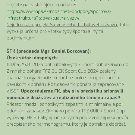
nájdete na nasledujúcom odkaze:
https://www.fnps.sk/moznosti-podpory/sportova-
infrastruktura?tab=aktualne-vyzvy
Nejedná sa o projekt Slovenského futbalového zväzu.
Táto
výzva je určená pre všetky typy športu s inými
podmienkami.
ŠTK (predseda Mgr. Daniel Borcovan):
Úsek súťaží dospelých:
1.
Dňa 25.01.2024 bol futbalovým klubom prihláseným do
Zimného pohára TFZ QUICK Sport Cup 2024 zaslaný
manuál k organizácii stretnutia spolu s propozíciami a
pavúkom k poháru. Rozlosovanie pohára je zapracované
v ISSF.
Upozorňujeme FK, aby si v predstihu pripravili
nominácie družstiev a realizačného tímu na zápas!!
Priestor medzi jednotlivými zápasmi je minimálny a po
odohraní zápasov Zimného pohára TFZ QUICK Sport Cup
využívajú HP Pltníky aj iné kluby na prípravné zápasy podľa
predpísaného harmonogramu, ktorý je potrebné dodržať.