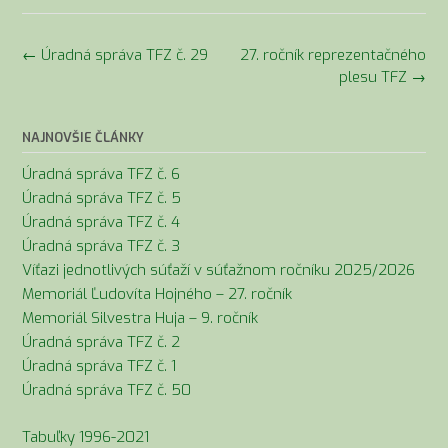
Navigácia
←
Úradná správa TFZ č. 29
27. ročník reprezentačného
v
plesu TFZ
→
článkoch
NAJNOVŠIE ČLÁNKY
Úradná správa TFZ č. 6
Úradná správa TFZ č. 5
Úradná správa TFZ č. 4
Úradná správa TFZ č. 3
Víťazi jednotlivých súťaží v súťažnom ročníku 2025/2026
Memoriál Ľudovíta Hojného – 27. ročník
Memoriál Silvestra Huja – 9. ročník
Úradná správa TFZ č. 2
Úradná správa TFZ č. 1
Úradná správa TFZ č. 50
Tabuľky 1996-2021