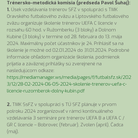
Trénersko-metodická komisia (predseda Pavol Šuhaj):
1.
Úsek vzdelávania trénerov SFZ v spolupráci s TMK
Oravského futbalového zväzu a Liptovského futbalového
zväzu organizuje školenie trénerov UEFA C licencie v
rozsahu 60 hod. v Ružomberku (3 bloky) a Dolnom
Kubíne (3 bloky) v termíne od 28. februára do 13. mája
2024. Maximálny počet účastníkov je 24. Prihlásiť sa na
školenie je možné od 02.01.2024 do 31.01.2024. Podrobné
informácie ohľadom organizácie školenia, podmienok
prijatia a záväznej prihlášky sú zverejnené na
nasledujúcom odkaze:
https://mediamanager.ws/media/pages/f/futbalsfz.sk/202
3/12/28-02-2024-06-05-2024-skolenie-trenerov-uefa-c-
licencie-ruzomberok-dolny-kubin.pdf
2.
TMK SsFZ v spolupráci s TÚ SFZ plánuje v prvom
polroku 2024 zorganizovať v rámci kontinuálneho
vzdelávania 3 semináre pre trénerov UEFA B a UEFA C /
GR C licencie – Bobrovec (február), Zvolen (apríl), Čadca
(máj).