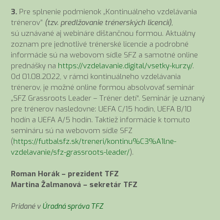
3.
Pre splnenie podmienok „Kontinuálneho vzdelávania
trénerov”
(tzv. predlžovanie trénerských licencií),
sú uznávané aj webináre dištančnou formou. Aktuálny
zoznam pre jednotlivé trénerské licencie a podrobné
informácie sú na webovom sídle SFZ a samotné online
prednášky na
https://vzdelavanie.digital/vsetky-kurzy/
.
Od 01.08.2022, v rámci kontinuálneho vzdelávania
trénerov, je možné online formou absolvovať seminár
„SFZ Grassroots Leader – Tréner detí“. Seminár je uznaný
pre trénerov nasledovne: UEFA C/15 hodín, UEFA B/10
hodín a UEFA A/5 hodín. Taktiež informácie k tomuto
semináru sú na webovom sídle SFZ
(
https://futbalsfz.sk/treneri/kontinu%C3%A1lne-
vzdelavanie/sfz-grassroots-leader/
).
Roman Horák – prezident TFZ
Martina Žalmanová – sekretár TFZ
Pridané v
Úradná správa TFZ