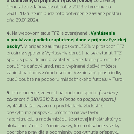
o zdaniteľných príjmoch fyzickej osoby
zo závislej
činnosti za zdaňovacie obdobie 2023 v termíne do
26.01.2024, že im bude toto potvrdenie zaslané poštou
dňa 29.01.2024.
4.
Na webovom sídle TFZ je zverejnené
„
Vyhlásenie
o poukázaní podielu zaplatenej dane z príjmov fyzickej
osoby
“.
V prípade záujmu poskytnúť 2% v prospech TFZ,
prosíme vyplnené Vyhlásenie doručiť na sekretariát TFZ
spolu s potvrdením o zaplatení dane, ktoré potom TFZ
doručí na daňový úrad, resp. vyplnené tlačivá môžete
zaniesť na daňový úrad osobne. Vyzbierané prostriedky
budú použité na podporu mládežníckeho futbalu v Turci.
5.
Informujeme, že Fond na podporu športu
(zriadený
zákonom č. 310/2019 Z. z. o Fonde na podporu športu)
vyhlásil ďalšiu výzvu na predkladanie žiadostí o
poskytnutie príspevku určeného na výstavbu,
rekonštrukciu a modernizáciu športovej infraštruktúry s
alokáciou 17 mil. €. Znenie výzvy, ktorá obsahuje všetky
podrobné pravidlá a podmienky poskytnutia príspevku