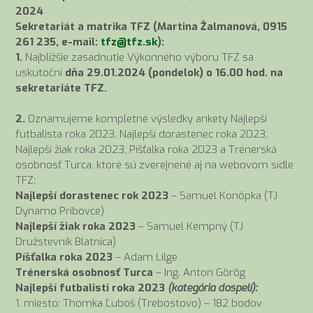
2024
Sekretariát a matrika TFZ (Martina Žalmanová, 0915
261 235, e-mail:
tfz@tfz.sk
):
1.
Najbližšie zasadnutie Výkonného výboru TFZ sa
uskutoční
dňa 29.01.2024 (pondelok) o 16.00 hod. na
sekretariáte TFZ.
2.
Oznamujeme kompletné výsledky ankety Najlepší
futbalista roka 2023, Najlepší dorastenec roka 2023,
Najlepší žiak roka 2023, Píšťalka roka 2023 a Trénerská
osobnosť Turca, ktoré sú zverejnené aj na webovom sídle
TFZ:
Najlepší dorastenec rok 2023
– Samuel Konôpka (TJ
Dynamo Príbovce)
Najlepší žiak roka 2023
– Samuel Kempný (TJ
Družstevník Blatnica)
Píšťalka roka 2023
– Adam Lilge
Trénerská osobnosť Turca
– Ing. Anton Görög
Najlepší futbalisti roka 2023
(kategória dospelí):
1. miesto: Thomka Ľuboš (Trebostovo) – 182 bodov