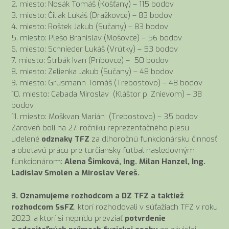
2. miesto: Nosák Tomáš (Košťany) – 115 bodov
3. miesto: Čiljak Lukáš (Dražkovce) – 83 bodov
4. miesto: Roštek Jakub (Sučany) – 83 bodov
5. miesto: Plešo Branislav (Mošovce) – 56 bodov
6. miesto: Schnieder Lukáš (Vrútky) – 53 bodov
7. miesto: Štrbák Ivan (Príbovce) – 50 bodov
8. miesto: Zelienka Jakub (Sučany) – 48 bodov
9. miesto: Grusmann Tomáš (Trebostovo) – 48 bodov
10. miesto: Cabada Miroslav (Kláštor p. Znievom) – 38
bodov
11. miesto: Moškvan Marián (Trebostovo) – 35 bodov
Zároveň boli na 27. ročníku reprezentačného plesu
udelené
odznaky TFZ
za dlhoročnú funkcionársku činnosť
a obetavú prácu pre turčiansky futbal nasledovným
funkcionárom:
Alena Šimková, Ing. Milan Hanzel, Ing.
Ladislav Smolen a Miroslav Vereš.
3. Oznamujeme r
ozhodcom a DZ TFZ a taktiež
rozhodcom SsFZ
, ktorí rozhodovali v súťažiach TFZ v roku
2023, a ktorí si neprídu prevziať
potvrdenie