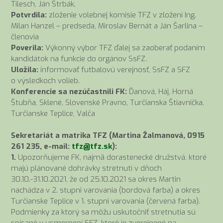
Tilesch, Ján Štrbák,
Potvrdila:
zloženie volebnej komisie TFZ v zložení Ing.
Milan Hanzel – predseda, Miroslav Bernát a Ján Šarlina –
členovia
Poverila:
Výkonný výbor TFZ ďalej sa zaoberať podaním
kandidátok na funkcie do orgánov SsFZ.
Uložila:
informovať futbalovú verejnosť, SsFZ a SFZ
o výsledkoch volieb.
Konferencie sa nezúčastnili FK:
Ďanová, Háj, Horná
Štubňa, Sklené, Slovenské Pravno, Turčianska Štiavnička,
Turčianske Teplice, Valča
Sekretariát a matrika TFZ (Martina Žalmanová, 0915
261 235, e-mail:
tfz@tfz.sk
):
1.
Upozorňujeme FK, najmä dorastenecké družstvá, ktoré
majú plánované dohrávky stretnutí v dňoch
30.10.-31.10.2021, že od 25.10.2021 sa okres Martin
nachádza v 2. stupni varovania (bordová farba) a okres
Turčianske Teplice v 1. stupni varovania (červená farba).
Podmienky za ktorý sa môžu uskutočniť stretnutia sú