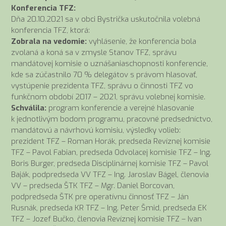
Konferencia TFZ:
Dňa 20.10.2021 sa v obci Bystrička uskutočnila volebná
konferencia TFZ, ktorá:
Zobrala na vedomie:
vyhlásenie, že konferencia bola
zvolaná a koná sa v zmysle Stanov TFZ, správu
mandátovej komisie o uznášaniaschopnosti konferencie,
kde sa zúčastnilo 70 % delegátov s právom hlasovať,
vystúpenie prezidenta TFZ, správu o činnosti TFZ vo
funkčnom období 2017 – 2021, správu volebnej komisie.
Schválila:
program konferencie a verejné hlasovanie
k jednotlivým bodom programu, pracovné predsedníctvo,
mandátovú a návrhovú komisiu, výsledky volieb:
prezident TFZ – Roman Horák, predseda Revíznej komisie
TFZ – Pavol Fabian, predseda Odvolacej komisie TFZ – Ing.
Boris Burger, predseda Disciplinárnej komisie TFZ – Pavol
Baják, podpredseda VV TFZ – Ing. Jaroslav Bágel, členovia
VV – predseda ŠTK TFZ – Mgr. Daniel Borcovan,
podpredseda ŠTK pre operatívnu činnosť TFZ – Ján
Rusnák, predseda KR TFZ – Ing. Peter Šmid, predseda EK
TFZ – Jozef Bučko, členovia Revíznej komisie TFZ – Ivan