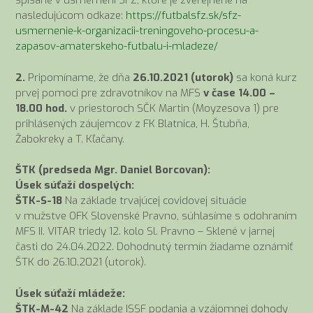
spísané v usmernení SFZ, ktoré je zverejnené na
nasledujúcom odkaze:
https://futbalsfz.sk/sfz-
usmernenie-k-organizacii-treningoveho-procesu-a-
zapasov-amaterskeho-futbalu-i-mladeze/
2.
Pripomíname, že dňa
26.10.2021 (utorok)
sa koná kurz
prvej pomoci pre zdravotníkov na MFS
v čase 14.00 –
18.00 hod.
v priestoroch SČK Martin (Moyzesova 1) pre
prihlásených záujemcov z FK Blatnica, H. Štubňa,
Žabokreky a T. Kľačany.
ŠTK (predseda Mgr. Daniel Borcovan):
Úsek súťaží dospelých:
ŠTK-S-18
Na základe trvajúcej covidovej situácie
v mužstve OFK Slovenské Pravno, súhlasíme s odohraním
MFS II. VITAR triedy 12. kolo Sl. Pravno – Sklené v jarnej
časti do 24.04.2022. Dohodnutý termín žiadame oznámiť
ŠTK do 26.10.2021 (utorok).
Úsek súťaží mládeže:
ŠTK-M-42
Na základe ISSF podania a vzájomnej dohody