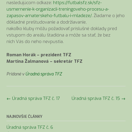
nasledujúcom odkaze:
https://futbalsfz.sk/sfz-
usmernenie-k-organizacii-treningoveho-procesu-a-
zapasov-amaterskeho-futbalu-i-mladeze/
. Žiadame o jeho
dôkladné preštudovanie a dodržiavanie,
nakoľko kluby môžu požadovať príslušné doklady pred
vstupom do areálu štadióna a môže sa stať, že bez
nich Vás do neho nevpustia.
Roman Horák – prezident TFZ
Martina Žalmanová – sekretár TFZ
Pridané v
Úradná správa TFZ
Navigácia
←
Úradná správa TFZ č. 17
Úradná správa TFZ č. 15
→
v
článkoch
NAJNOVŠIE ČLÁNKY
Úradná správa TFZ č. 6