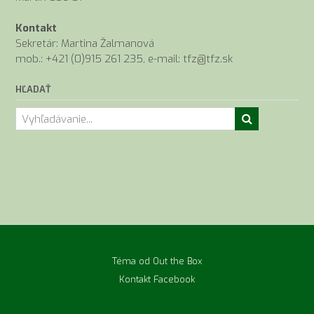
Kontakt
Sekretár: Martina Žalmanová
mob.: +421 (0)915 261 235, e-mail: tfz@tfz.sk
HĽADAŤ
Téma od
Out the Box
Kontakt
Facebook