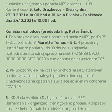
súhlasíme s výmenou poradia MFS dorastu – U19 –
Romantics.sk
5. kolo Dražkovce – Diviaky dňa
23.10.2021 o 14.00 hod a 10. kolo Diviaky – Dražkovce
dňa 24.10.2021 o 10.00 hod.
Komisia rozhodcov (predseda Ing. Peter Šmid):
1.
Poplatok za oneskorené ospravedlnenie z MFS, podľa RS
TFZ, čl. XXI, ods. 3:
Maretta Tomáš – 5 €.
R je povinný
uhradiť tento poplatok do 10 dní od zverejnenia
rozhodnutia v Úradnej správe na účet TFZ SK89 0900
0000 0000 6133 0628 alebo osobne na sekretariáte TFZ.
2.
KR upozorňuje R na včasný príchod na MFS a zároveň
na dodržiavanie aktuálnych pandemických opatrení
v nadväznosti na opatrenia súvisiace so šírením ochorenia
COVID-19.
3.
KR žiada všetkých R aby si naštudovali SFZ –
Usmernenie k organizácii tréningového procesu a zápasov
amatérskeho futbalu i mládeže, ktorý nájdete na