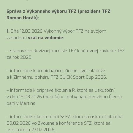
Správa z Výkonného výboru TFZ (prezident TFZ
Roman Horák):
1.
Dňa 12.03.2026 Výkonný výbor TFZ na svojom
zasadnutí
vzal na vedomie:
– stanovisko Revíznej komisie TFZ k účtovnej závierke TFZ
za rok 2025,
– informácie k prebiehajúcej Zimnej lige mládeže
a k Zimnému poháru TFZ QUICK Sport Cup 2026,
– informácie k príprave školenia R, ktoré sa uskutoční
v dňa 15.03.2026 (nedeľa) v Lobby bare penziónu Čierna
pani v Martine
– informácie z konferencii SsFZ, ktorá sa uskutočnila dňa
09.02.2026 vo Zvolene a konferencie SFZ, ktorá sa
uskutočnila 27.02.2026,