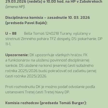
29.03.2026 (nedeľa) o 10.00 hod. na HP v Žabokrekoch
(zmena HP).
Disciplinárna komisia – zasadnutie 10. 03. 2026
(predseda Pavol Baják):
U – 88
Bella Tomáš 1240218 Turany, vylúčený v
stretnutí Zimného pohára TFZ dospelý, DS: pokarhanie, DP
11-1.
Upozornenie:
DK upozorňuje všetkých hráčov, FK
a funkcionárov na uloženú povinnosť disciplinárnej
sankcie. DS uložené na konci jesennej časti súťažného
ročníka 2025/2026 budú pokračovať od začiatku jarnej
časti ročníka 2025/2026.
Proti rozhodnutiu DK je možno podať odvolanie podľa
ustanovení Tretej časti Tretej hlavy DP.
Komisia rozhodcov (predseda Tomáš Burger):