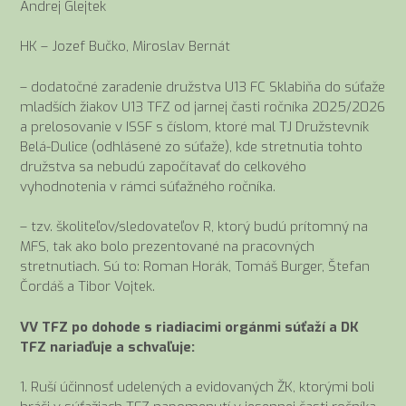
Andrej Glejtek
HK – Jozef Bučko, Miroslav Bernát
– dodatočné zaradenie družstva U13 FC Sklabiňa do súťaže
mladších žiakov U13 TFZ od jarnej časti ročníka 2025/2026
a prelosovanie v ISSF s číslom, ktoré mal TJ Družstevník
Belá-Dulice (odhlásené zo súťaže), kde stretnutia tohto
družstva sa nebudú započítavať do celkového
vyhodnotenia v rámci súťažného ročníka.
– tzv. školiteľov/sledovateľov R, ktorý budú prítomný na
MFS, tak ako bolo prezentované na pracovných
stretnutiach. Sú to: Roman Horák, Tomáš Burger, Štefan
Čordáš a Tibor Vojtek.
VV TFZ po dohode s riadiacimi orgánmi súťaží a DK
TFZ nariaďuje a schvaľuje:
1. Ruší účinnosť udelených a evidovaných ŽK, ktorými boli