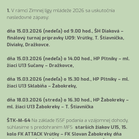
1.
V rámci Zimnej ligy mládeže 2026 sa uskutočnia
nasledovné zápasy:
dňa 15.03.2026 (nedeľa) od 9.00 hod., ŠH Diaková –
finálový turnaj prípravky U09: Vrútky, T. Štiavnička,
Diviaky, Dražkovce.
dňa 15.03.2026 (nedeľa) o 14.00 hod., HP Pltníky – ml.
žiaci U13 Sučany – Dražkovce,
dňa 15.03.2026 (nedeľa) o 15.30 hod., HP Pltníky – ml.
žiaci U13 Sklabiňa – Žabokreky,
dňa 18.03.2026 (streda) o 16.30 hod., HP Žabokreky –
ml. žiaci U13 Žabokreky – T. Štiavnička
ŠTK-M-64
Na základe ISSF podania a vzájomnej dohody,
súhlasíme s predohraním MFS
starších žiakov U15, 15.
kolo FK ATTACK Vrútky – FK Slovan Žabokreky dňa