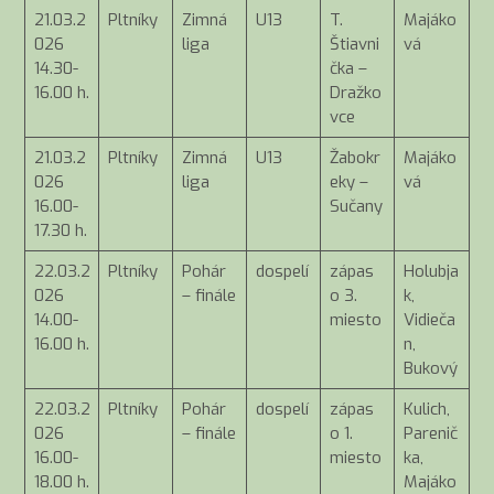
21.03.2
Pltníky
Zimná
U13
T.
Majáko
026
liga
Štiavni
vá
14.30-
čka –
16.00 h.
Dražko
vce
21.03.2
Pltníky
Zimná
U13
Žabokr
Majáko
026
liga
eky –
vá
16.00-
Sučany
17.30 h.
22.03.2
Pltníky
Pohár
dospelí
zápas
Holubja
026
– finále
o 3.
k,
14.00-
miesto
Vidieča
16.00 h.
n,
Bukový
22.03.2
Pltníky
Pohár
dospelí
zápas
Kulich,
026
– finále
o 1.
Parenič
16.00-
miesto
ka,
18.00 h.
Majáko