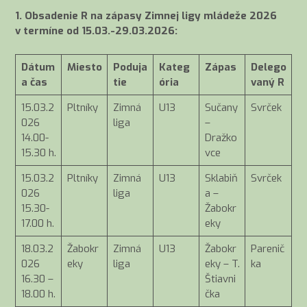
1. Obsadenie R na zápasy Zimnej ligy mládeže 2026
v termíne od 15.03.-29.03.2026:
Dátum
Miesto
Poduja
Kateg
Zápas
Delego
a čas
tie
ória
vaný R
15.03.2
Pltníky
Zimná
U13
Sučany
Svrček
026
liga
–
14.00-
Dražko
15.30 h.
vce
15.03.2
Pltníky
Zimná
U13
Sklabiň
Svrček
026
liga
a –
15.30-
Žabokr
17.00 h.
eky
18.03.2
Žabokr
Zimná
U13
Žabokr
Parenič
026
eky
liga
eky – T.
ka
16.30 –
Štiavni
18.00 h.
čka