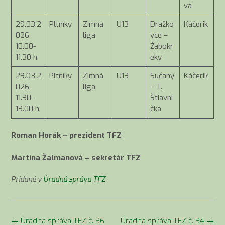
vá
29.03.2
Pltníky
Zimná
U13
Dražko
Káčerik
026
liga
vce –
10.00-
Žabokr
11.30 h.
eky
29.03.2
Pltníky
Zimná
U13
Sučany
Káčerik
026
liga
– T.
11.30-
Štiavni
13.00 h.
čka
Roman Horák – prezident TFZ
Martina Žalmanová – sekretár TFZ
Pridané v
Úradná správa TFZ
Navigácia
←
Úradná správa TFZ č. 36
Úradná správa TFZ č. 34
→