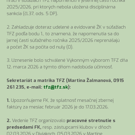
hráči v súťažiach TFZ napomenutí v jesennej časti ročníka
2025/2026, pri ktorých nebola uložená disciplinárna
sankcia (čl.37, ods. 5 DP).
2. Zahladzuje doteraz udelené a evidované ŽK v súťažiach
TFZ podľa bodu 1., to znamená, že napomenutia sa do
jarnej časti súťažného ročníka 2025/2026 neprenášajú
a počet ŽK sa počíta od nuly (0).
3. Uznesenie bolo schválené Výkonným výborom TFZ dňa
12. marca 2026 a týmto dňom nadobúda účinnosť.
Sekretariát a matrika TFZ (Martina Žalmanová, 0915
261 235, e-mail:
tfz@tfz.sk
):
1.
Upozorňujeme FK, že splatnosť mesačnej zbernej
faktúry za mesiac február 2026 je do 17.03.2026.
2.
Vedenie TFZ organizovalo
pracovné stretnutie s
predsedami FK,
resp. zástupcami klubov v dňoch
02.03.2026 v Diviakoch, 05.03.2026 v Martine