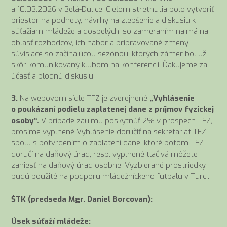
a 10.03.2026 v Belá-Dulice. Cieľom stretnutia bolo vytvoriť
priestor na podnety, návrhy na zlepšenie a diskusiu k
súťažiam mládeže a dospelých, so zameraním najmä na
oblasť rozhodcov, ich nábor a pripravované zmeny
súvisiace so začínajúcou sezónou, ktorých zámer bol už
skôr komunikovaný klubom na konferencii. Ďakujeme za
účasť a plodnú diskusiu.
3.
Na webovom sídle TFZ je zverejnené
„Vyhlásenie
o poukázaní podielu zaplatenej dane z príjmov fyzickej
osoby“.
V prípade záujmu poskytnúť 2% v prospech TFZ,
prosíme vyplnené Vyhlásenie doručiť na sekretariát TFZ
spolu s potvrdením o zaplatení dane, ktoré potom TFZ
doručí na daňový úrad, resp. vyplnené tlačivá môžete
zaniesť na daňový úrad osobne. Vyzbierané prostriedky
budú použité na podporu mládežníckeho futbalu v Turci.
ŠTK (predseda Mgr. Daniel Borcovan):
Úsek súťaží mládeže: