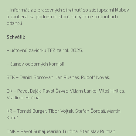
– informácie z pracovných stretnutí so zástupcami klubov
a zaoberal sa podnetmi, ktoré na týchto stretnutiach
odzneli
Schválil:
– účtovnú závierku TFZ za rok 2025,
– členov odborných komisií
ŠTK – Daniel Borcovan, Ján Rusnák, Rudolf Novák,
DK – Pavol Baják, Pavol Ševec, Viliam Lanko, Miloš Hnilica,
Vladimír Hričina
KR – Tomáš Burger, Tibor Vojtek, Štefan Čordáš, Martin
Kuteľ
TMK – Pavol Šuhaj, Marián Turčina, Stanislav Ruman,