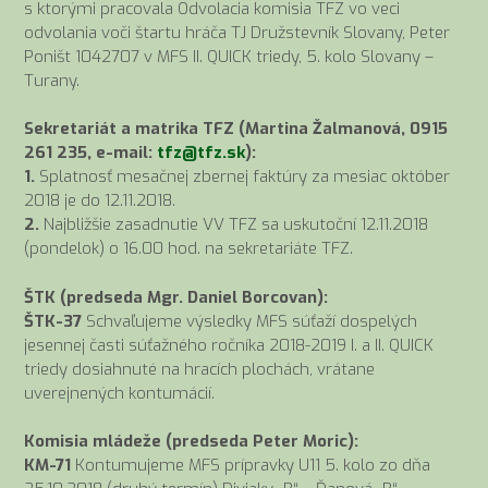
s ktorými pracovala Odvolacia komisia TFZ vo veci
odvolania voči štartu hráča TJ Družstevník Slovany, Peter
Poništ 1042707 v MFS II. QUICK triedy, 5. kolo Slovany –
Turany.
Sekretariát a matrika TFZ (Martina Žalmanová, 0915
261 235, e-mail:
tfz@tfz.sk
):
1.
Splatnosť mesačnej zbernej faktúry za mesiac október
2018 je do 12.11.2018.
2.
Najbližšie zasadnutie VV TFZ sa uskutoční 12.11.2018
(pondelok) o 16.00 hod. na sekretariáte TFZ.
ŠTK (predseda Mgr. Daniel Borcovan):
ŠTK-37
Schvaľujeme výsledky MFS súťaží dospelých
jesennej časti súťažného ročníka 2018-2019 I. a II. QUICK
triedy dosiahnuté na hracích plochách, vrátane
uverejnených kontumácií.
Komisia mládeže (predseda Peter Moric):
KM-71
Kontumujeme MFS prípravky U11 5. kolo zo dňa