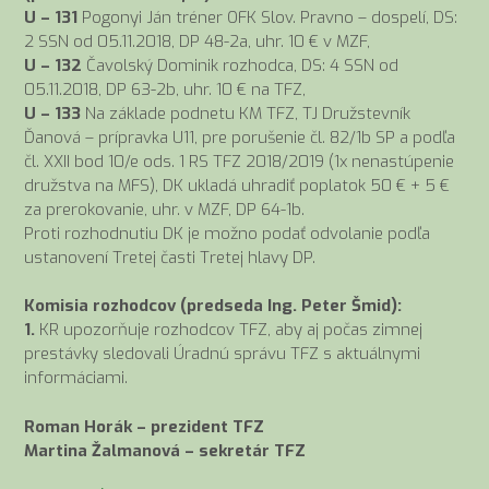
U – 131
Pogonyi Ján tréner OFK Slov. Pravno – dospelí, DS:
2 SSN od 05.11.2018, DP 48-2a, uhr. 10 € v MZF,
U – 132
Čavolský Dominik rozhodca, DS: 4 SSN od
05.11.2018, DP 63-2b, uhr. 10 € na TFZ,
U – 133
Na základe podnetu KM TFZ, TJ Družstevník
Ďanová – prípravka U11, pre porušenie čl. 82/1b SP a podľa
čl. XXII bod 10/e ods. 1 RS TFZ 2018/2019 (1x nenastúpenie
družstva na MFS), DK ukladá uhradiť poplatok 50 € + 5 €
za prerokovanie, uhr. v MZF, DP 64-1b.
Proti rozhodnutiu DK je možno podať odvolanie podľa
ustanovení Tretej časti Tretej hlavy DP.
Komisia rozhodcov (predseda Ing. Peter Šmid):
1.
KR upozorňuje rozhodcov TFZ, aby aj počas zimnej
prestávky sledovali Úradnú správu TFZ s aktuálnymi
informáciami.
Roman Horák – prezident TFZ
Martina Žalmanová – sekretár TFZ