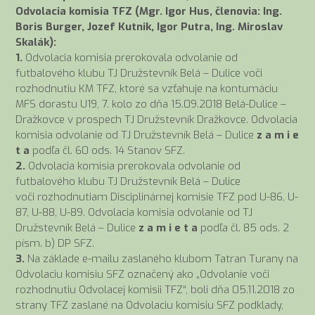
Odvolacia komisia TFZ (Mgr. Igor Hus, členovia: Ing.
Boris Burger, Jozef Kutnik, Igor Putra, Ing. Miroslav
Skalák):
1.
Odvolacia komisia prerokovala odvolanie od
futbalového klubu TJ Družstevník Belá – Dulice voči
rozhodnutiu KM TFZ, ktoré sa vzťahuje na kontumáciu
MFS dorastu U19, 7. kolo zo dňa 15.09.2018 Belá-Dulice –
Dražkovce v prospech TJ Družstevník Dražkovce. Odvolacia
komisia odvolanie od TJ Družstevník Belá – Dulice
z a m i e
t a
podľa čl. 60 ods. 14 Stanov SFZ.
2.
Odvolacia komisia prerokovala odvolanie od
futbalového klubu TJ Družstevník Belá – Dulice
voči rozhodnutiam Disciplinárnej komisie TFZ pod U-86, U-
87, U-88, U-89. Odvolacia komisia odvolanie od TJ
Družstevník Belá – Dulice
z a m i e t a
podľa čl. 85 ods. 2
písm. b) DP SFZ.
3.
Na základe e-mailu zaslaného klubom Tatran Turany na
Odvolaciu komisiu SFZ označený ako „Odvolanie voči
rozhodnutiu Odvolacej komisii TFZ“, boli dňa 05.11.2018 zo
strany TFZ zaslané na Odvolaciu komisiu SFZ podklady,