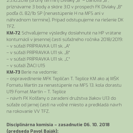
25.10.2018 (druhý termín) Diviaky „B“ – Ďanová „B“,
priznávame 3 body a skóre 3:0 v prospech FK Diviaky „B“
podľa čl. 82/1b SP (nenastúpenie H na MFS ani v
náhradnom termíne). Prípad odstupujeme na riešenie DK
TFZ.
KM-72
Schvaľujeme výsledky dosiahnuté na HP vrátane
kontumácii v jesennej časti súťažného ročníka 2018/2019:
– v súťaži PRÍPRAVKA U11 sk. „A“
– v súťaži PRÍPRAVKA U11 sk. „B“
– v súťaži PRÍPRAVKA U11 sk. „C“
– v súťaži ŽIACI U15
KM-73
Berie na vedomie:
– ospravedlnenie MFK Tepličan T. Teplice KM ako aj MŠK
Fomatu Martin za nenastúpenie na MFS 13. kola dorastu
U19 Fomat Martin – T. Teplice
– návrh FK Košťany o zaradení družstva žiakov U13 do
súťaže od jarnej časti na voľné miesto a predkladá návrh
na rokovanie VV TFZ.
Disciplinárna komisia – zasadnutie 06. 10. 2018
(predseda Pavol Baják):