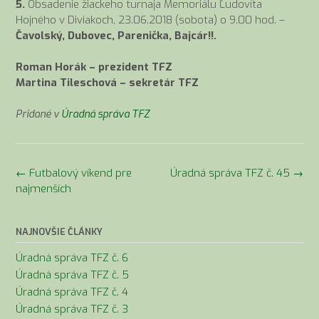
5.
Obsadenie žiackeho turnaja Memoriálu Ľudovíta
Hojného v Diviakoch, 23.06.2018 (sobota) o 9.00 hod. –
Čavolský, Dubovec, Parenička, Bajcár!!.
Roman Horák – prezident TFZ
Martina Tileschová – sekretár TFZ
Pridané v
Úradná správa TFZ
Navigácia
←
Futbalový víkend pre
Úradná správa TFZ č. 45
→
v
najmenších
článkoch
NAJNOVŠIE ČLÁNKY
Úradná správa TFZ č. 6
Úradná správa TFZ č. 5
Úradná správa TFZ č. 4
Úradná správa TFZ č. 3