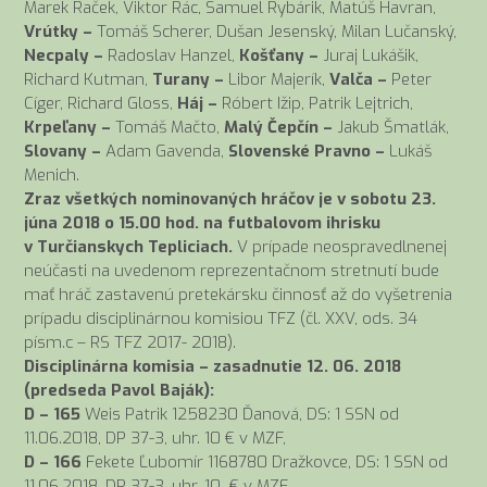
Marek Raček, Viktor Rác, Samuel Rybárik, Matúš Havran,
Vrútky –
Tomáš Scherer, Dušan Jesenský, Milan Lučanský,
Necpaly –
Radoslav Hanzel,
Košťany –
Juraj Lukášik,
Richard Kutman,
Turany –
Libor Majerík,
Valča –
Peter
Cíger, Richard Gloss,
Háj –
Róbert Ižip, Patrik Lejtrich,
Krpeľany –
Tomáš Mačto,
Malý Čepčín –
Jakub Šmatlák,
Slovany –
Adam Gavenda,
Slovenské Pravno –
Lukáš
Menich.
Zraz všetkých nominovaných hráčov je v sobotu 23.
júna 2018 o 15.00 hod. na futbalovom ihrisku
v Turčianskych Tepliciach.
V prípade neospravedlnenej
neúčasti na uvedenom reprezentačnom stretnutí bude
mať hráč zastavenú pretekársku činnosť až do vyšetrenia
prípadu disciplinárnou komisiou TFZ (čl. XXV, ods. 34
písm.c – RS TFZ 2017- 2018).
Disciplinárna komisia – zasadnutie 12. 06. 2018
(predseda Pavol Baják):
D – 165
Weis Patrik 1258230 Ďanová, DS: 1 SSN od
11.06.2018, DP 37-3, uhr. 10 € v MZF,
D – 166
Fekete Ľubomír 1168780 Dražkovce, DS: 1 SSN od
11.06.2018, DP 37-3, uhr. 10 € v MZF,