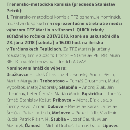
Trénersko-metodická komisia (predseda Stanislav
Petrík):
1.
Trénersko-metodická komisia TFZ oznamuje nomináciu
mužstva dospelých na
reprezentačné stretnutie medzi
výberom TFZ Martin a víťazom I. QUICK triedy
súťažného ročníka 2017/2018, ktoré sa uskutoční dňa
23. júna 2018 (sobota) o 16.00 hod. na ihrisku
v Turčianskych Tepliciach.
Za TFZ Martin je určený
realizačný tím v zložení: Tréneri – Stanislav PETRÍK, Milan
BIELIK a vedúci mužstva – Imrich ARVAY.
Nominovaní hráči do výberu:
Dražkovce –
Lukáš Čiljak, Jozef Jesenský, Andrej Pisch,
Martin Margetín,
Trebostovo –
Tomáš Grusmann, Matej
Výbošťok, Matej Záborský,
Sklabiňa –
Andrej Žilák, Ján
Chmúrny, Peter Černák, Marián Móric,
Bystrička –
Tomáš
Krnáč, Stanislav Košút,
Príbovce –
Michal Bízik, Jakub
Čierny, Pavol Ziman,
Dubové –
Rastislav Karas, Jaroslav
Šmiček, Peter Lettrich,
Mošovce –
Peter Lúdik, Vladimír
Kubis, Patrik Rišian,
H. Štubňa –
Jozef Gaurik, Milan
Masaryk,
Ďanová –
Michal Drahoš, Tomáš Gallo,
Lipovec –