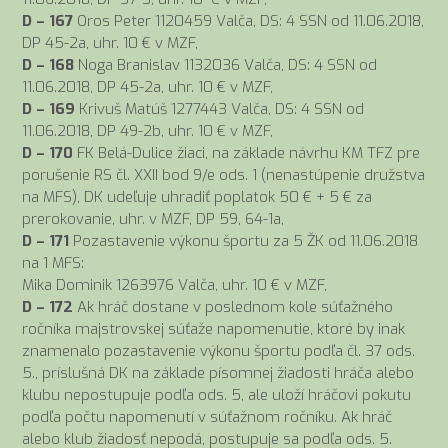
D – 167
Oros Peter 1120459 Valča, DS: 4 SSN od 11.06.2018,
DP 45-2a, uhr. 10 € v MZF,
D – 168
Noga Branislav 1132036 Valča, DS: 4 SSN od
11.06.2018, DP 45-2a, uhr. 10 € v MZF,
D – 169
Krivuš Matúš 1277443 Valča, DS: 4 SSN od
11.06.2018, DP 49-2b, uhr. 10 € v MZF,
D – 170
FK Belá-Dulice žiaci, na základe návrhu KM TFZ pre
porušenie RS čl. XXII bod 9/e ods. 1 (nenastúpenie družstva
na MFS), DK udeľuje uhradiť poplatok 50 € + 5 € za
prerokovanie, uhr. v MZF, DP 59, 64-1a,
D – 171
Pozastavenie výkonu športu za 5 ŽK od 11.06.2018
na 1 MFS:
Mika Dominik 1263976 Valča, uhr. 10 € v MZF,
D – 172
Ak hráč dostane v poslednom kole súťažného
ročníka majstrovskej súťaže napomenutie, ktoré by inak
znamenalo pozastavenie výkonu športu podľa čl. 37 ods.
5., príslušná DK na základe písomnej žiadosti hráča alebo
klubu nepostupuje podľa ods. 5, ale uloží hráčovi pokutu
podľa počtu napomenutí v súťažnom ročníku. Ak hráč
alebo klub žiadosť nepodá, postupuje sa podľa ods. 5.