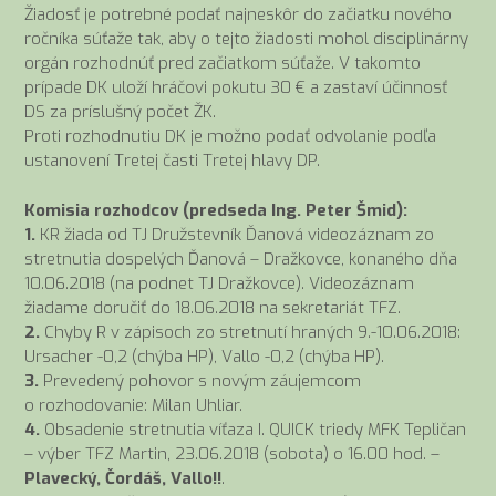
Žiadosť je potrebné podať najneskôr do začiatku nového
ročníka súťaže tak, aby o tejto žiadosti mohol disciplinárny
orgán rozhodnúť pred začiatkom súťaže. V takomto
prípade DK uloží hráčovi pokutu 30 € a zastaví účinnosť
DS za príslušný počet ŽK.
Proti rozhodnutiu DK je možno podať odvolanie podľa
ustanovení Tretej časti Tretej hlavy DP.
Komisia rozhodcov (predseda Ing. Peter Šmid):
1.
KR žiada od TJ Družstevník Ďanová videozáznam zo
stretnutia dospelých Ďanová – Dražkovce, konaného dňa
10.06.2018 (na podnet TJ Dražkovce). Videozáznam
žiadame doručiť do 18.06.2018 na sekretariát TFZ.
2.
Chyby R v zápisoch zo stretnutí hraných 9.-10.06.2018:
Ursacher -0,2 (chýba HP), Vallo -0,2 (chýba HP).
3.
Prevedený pohovor s novým záujemcom
o rozhodovanie: Milan Uhliar.
4.
Obsadenie stretnutia víťaza I. QUICK triedy MFK Tepličan
– výber TFZ Martin, 23.06.2018 (sobota) o 16.00 hod. –
Plavecký, Čordáš, Vallo!!
.