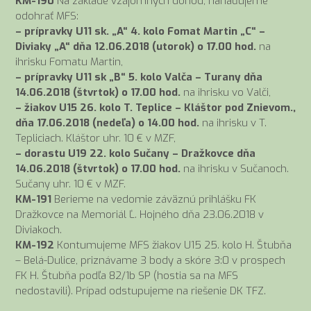
KM-190
Na základe vzájomných dohôd, nariaďujeme
odohrať MFS:
– prípravky U11 sk. „A“ 4. kolo Fomat Martin „C“ –
Diviaky „A“ dňa 12.06.2018 (utorok) o 17.00 hod.
na
ihrisku Fomatu Martin,
– prípravky U11 sk „B“ 5. kolo Valča – Turany dňa
14.06.2018 (štvrtok) o 17.00 hod.
na ihrisku vo Valči,
– žiakov U15 26. kolo T. Teplice – Kláštor pod Znievom.,
dňa 17.06.2018 (nedeľa) o 14.00 hod.
na ihrisku v T.
Tepliciach. Kláštor uhr. 10 € v MZF,
– dorastu U19 22. kolo Sučany – Dražkovce dňa
14.06.2018 (štvrtok) o 17.00 hod.
na ihrisku v Sučanoch.
Sučany uhr. 10 € v MZF.
KM-191
Berieme na vedomie záväznú prihlášku FK
Dražkovce na Memoriál Ľ. Hojného dňa 23.06.2018 v
Diviakoch.
KM-192
Kontumujeme MFS žiakov U15 25. kolo H. Štubňa
– Belá-Dulice, priznávame 3 body a skóre 3:0 v prospech
FK H. Štubňa podľa 82/1b SP (hostia sa na MFS
nedostavili). Prípad odstupujeme na riešenie DK TFZ.