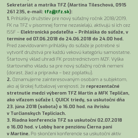
Sekretariát a matrika TFZ (Martina Tileschová, 0915
261 235, e-mail:
tfz@tfz.sk
):
1.
Prihlášky družstiev pre nový súťažný ročník 2018/2019,
FK na TFZ v písomnej forme nezasielajú, aktivujú si ich cez
ISSF –
Elektronická podateľňa – Prihláška do súťaže, v
termíne od 07.06.2018 do 24.06.2018 do 24.00 hod.
Pred zaevidovaním prihlášky do súťaže je potrebné si
vytvoriť družstvá pre každú vekovú kategóriu samostatne.
Štartovný vklad uhradí FK prostredníctvom MZF. Výška
štartovného vkladu sa pre nový súťažný ročník nemení
(dorast, žiaci a prípravka – bez poplatku).
2.
Oznamujeme zainteresovaným osobám a subjektom,
ako aj širokej futbalovej verejnosti, že
reprezentačné
stretnutie medzi výberom TFZ Martin a MFK Tepličan,
ako víťazom súťaže I. QUICK triedy, sa uskutoční
dňa
23. júna 2018 (sobota) o 16.00 hod. na ihrisku
v Turčianskych Tepliciach.
3. Riadna konferencia TFZ sa uskutoční 02.07.2018
o 16.00 hod. v Lobby bare penziónu Čierna pani
v Martine.
Po skončení konferencie sa uskutoční aktív