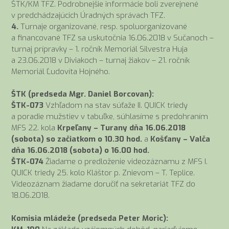
ŠTK/KM TFZ. Podrobnejšie informácie boli zverejnené
v predchádzajúcich Úradných správach TFZ.
4.
Turnaje organizované, resp. spoluorganizované
a financované TFZ sa uskutočnia 16.06.2018 v Sučanoch –
turnaj prípravky – 1. ročník Memoriál Silvestra Huja
a 23.06.2018 v Diviakoch – turnaj žiakov – 21. ročník
Memoriál Ľudovíta Hojného.
ŠTK (predseda Mgr. Daniel Borcovan):
ŠTK-073
Vzhľadom na stav súťaže II. QUICK triedy
a poradie mužstiev v tabuľke, súhlasíme s predohraním
MFS 22. kola
Krpeľany – Turany dňa 16.06.2018
(sobota) so začiatkom o 10.30 hod.
a
Košťany – Valča
dňa 16.06.2018 (sobota) o 16.00 hod.
ŠTK-074
Žiadame o predloženie videozáznamu z MFS I.
QUICK triedy 25. kolo Kláštor p. Znievom – T. Teplice.
Videozáznam žiadame doručiť na sekretariát TFZ do
18.06.2018.
Komisia mládeže (predseda Peter Moric):