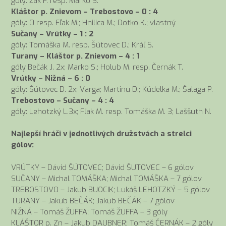
góly: Žák F. resp. Marko S.
Kláštor p. Znievom – Trebostovo – 0 : 4
góly: 0 resp. Fľak M.; Hnilica M.; Dotko K.; vlastný
Sučany – Vrútky – 1 : 2
góly: Tomáška M. resp. Šútovec D.; Kráľ S.
Turany – Kláštor p. Znievom – 4 : 1
góly Bečák J. 2x; Marko S.; Holub M. resp. Černák T.
Vrútky – Nižná – 6 : 0
góly: Šútovec D. 2x; Varga; Martinu D.; Kúdelka M.; Šalaga P.
Trebostovo – Sučany – 4 : 4
góly: Lehotzký L.3x; Fľak M. resp. Tomáška M. 3; Laššuth N.
Najlepší hráči v jednotlivých družstvách a strelci
gólov:
VRÚTKY – Dávid ŠÚTOVEC; Dávid ŠUTOVEC – 6 gólov
SUČANY – Michal TOMÁŠKA; Michal TOMÁŠKA – 7 gólov
TREBOSTOVO – Jakub BUOCIK; Lukáš LEHOTZKÝ – 5 gólov
TURANY – Jakub BEČÁK; Jakub BEČÁK – 7 gólov
NIŽNÁ – Tomáš ŽUFFA; Tomáš ŽUFFA – 3 góly
KLÁŠTOR p. Zn – Jakub DAUBNER; Tomáš ČERNÁK – 2 góly