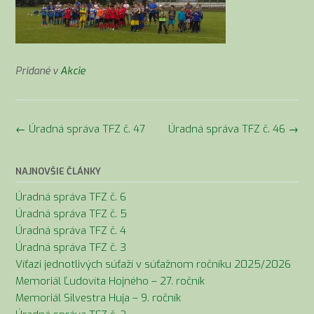
Pridané v
Akcie
Navigácia
←
Úradná správa TFZ č. 47
Úradná správa TFZ č. 46
→
v
článkoch
NAJNOVŠIE ČLÁNKY
Úradná správa TFZ č. 6
Úradná správa TFZ č. 5
Úradná správa TFZ č. 4
Úradná správa TFZ č. 3
Víťazi jednotlivých súťaží v súťažnom ročníku 2025/2026
Memoriál Ľudovíta Hojného – 27. ročník
Memoriál Silvestra Huja – 9. ročník