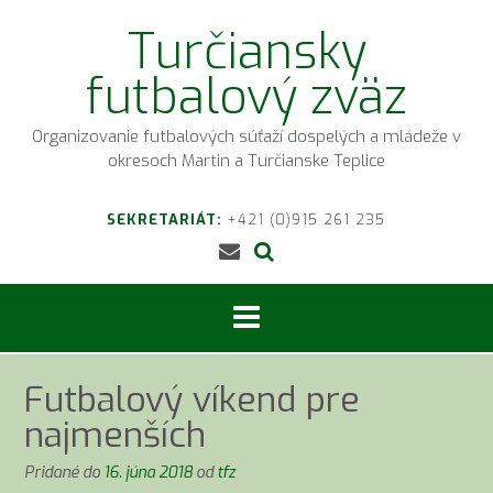
Prejsť
Turčiansky
na
obsah
futbalový zväz
Organizovanie futbalových súťaží dospelých a mládeže v
okresoch Martin a Turčianske Teplice
SEKRETARIÁT:
+421 (0)915 261 235
Futbalový víkend pre
najmenších
Pridané do
16. júna 2018
od
tfz