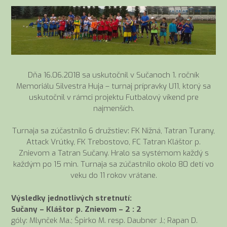
Dňa 16.06.2018 sa uskutočnil v Sučanoch 1. ročník
Memoriálu Silvestra Huja – turnaj prípravky U11, ktorý sa
uskutočnil v rámci projektu Futbalový víkend pre
najmenších.
Turnaja sa zúčastnilo 6 družstiev: FK Nižná, Tatran Turany,
Attack Vrútky, FK Trebostovo, FC Tatran Kláštor p.
Znievom a Tatran Sučany. Hralo sa systémom každý s
každým po 15 min. Turnaja sa zúčastnilo okolo 80 detí vo
veku do 11 rokov vrátane.
Výsledky jednotlivých stretnutí:
Sučany – Kláštor p. Znievom – 2 : 2
góly: Mlynček Ma.; Špirko M. resp. Daubner J.; Rapan D.