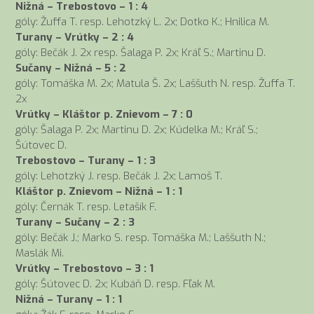
Nižná – Trebostovo – 1 : 4
góly: Žuffa T. resp. Lehotzký L. 2x; Dotko K.; Hnilica M.
Turany – Vrútky – 2 : 4
góly: Bečák J. 2x resp. Šalaga P. 2x; Kráľ S.; Martinu D.
Sučany – Nižná – 5 : 2
góly: Tomáška M. 2x; Matula Š. 2x; Laššuth N. resp. Žuffa T.
2x
Vrútky – Kláštor p. Znievom – 7 : 0
góly: Šalaga P. 2x; Martinu D. 2x; Kúdelka M.; Kráľ S.;
Šútovec D.
Trebostovo – Turany – 1 : 3
góly: Lehotzký J. resp. Bečák J. 2x; Lamoš T.
Kláštor p. Znievom – Nižná – 1 : 1
góly: Černák T. resp. Letašík F.
Turany – Sučany – 2 : 3
góly: Bečák J.; Marko S. resp. Tomáška M.; Laššuth N.;
Maslák Mi.
Vrútky – Trebostovo – 3 : 1
góly: Šútovec D. 2x; Kubáň D. resp. Fľak M.
Nižná – Turany – 1 : 1