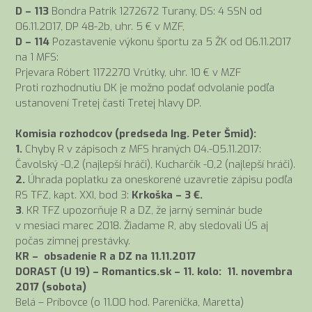
D – 113
Bondra Patrik 1272672 Turany, DS: 4 SSN od
06.11.2017, DP 48-2b, uhr. 5 € v MZF,
D – 114
Pozastavenie výkonu športu za 5 ŽK od 06.11.2017
na 1 MFS:
Prjevara Róbert 1172270 Vrútky, uhr. 10 € v MZF
Proti rozhodnutiu DK je možno podať odvolanie podľa
ustanovení Tretej časti Tretej hlavy DP.
Komisia rozhodcov (predseda Ing. Peter Šmid):
1.
Chyby R v zápisoch z MFS hraných 04.-05.11.2017:
Čavolský -0,2 (najlepší hráči), Kucharčík -0,2 (najlepší hráči).
2.
Úhrada poplatku za oneskorené uzavretie zápisu podľa
RS TFZ, kapt. XXI, bod 3:
Krkoška – 3 €.
3
. KR TFZ upozorňuje R a DZ, že jarný seminár bude
v mesiaci marec 2018. Žiadame R, aby sledovali ÚS aj
počas zimnej prestávky.
KR – obsadenie R a DZ na 11.11.2017
DORAST (U 19) – Romantics.sk – 11. kolo: 11. novembra
2017 (sobota)
Belá – Príbovce (o 11.00 hod. Parenička, Maretta)