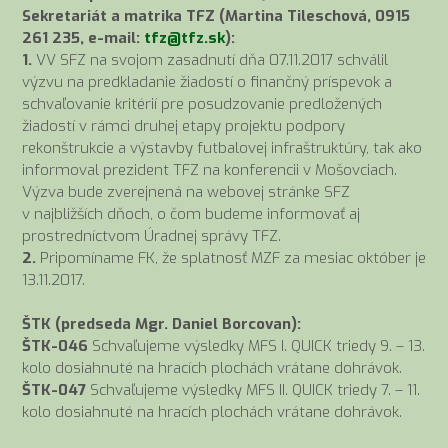
Sekretariát a matrika TFZ (Martina Tileschová, 0915
261 235, e-mail:
tfz@tfz.sk
):
1.
VV SFZ na svojom zasadnutí dňa 07.11.2017 schválil
výzvu na predkladanie žiadostí o finančný príspevok a
schvaľovanie kritérií pre posudzovanie predložených
žiadostí v rámci druhej etapy projektu podpory
rekonštrukcie a výstavby futbalovej infraštruktúry, tak ako
informoval prezident TFZ na konferencii v Mošovciach.
Výzva bude zverejnená na webovej stránke SFZ
v najbližších dňoch, o čom budeme informovať aj
prostredníctvom Úradnej správy TFZ.
2.
Pripomíname FK, že splatnosť MZF za mesiac október je
13.11.2017.
ŠTK (predseda Mgr. Daniel Borcovan):
ŠTK-046
Schvaľujeme výsledky MFS I. QUICK triedy 9. – 13.
kolo dosiahnuté na hracích plochách vrátane dohrávok.
ŠTK-047
Schvaľujeme výsledky MFS II. QUICK triedy 7. – 11.
kolo dosiahnuté na hracích plochách vrátane dohrávok.