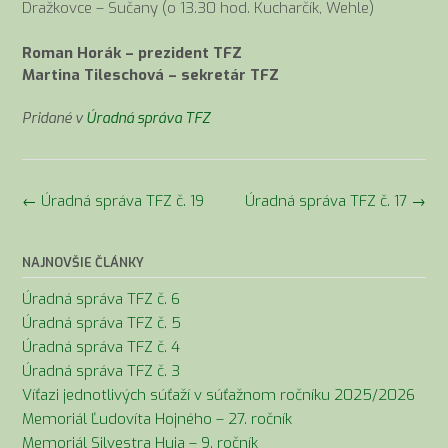
Dražkovce – Sučany (o 13.30 hod. Kucharčík, Wehle)
Roman Horák – prezident TFZ
Martina Tileschová – sekretár TFZ
Pridané v
Úradná správa TFZ
Navigácia
←
Úradná správa TFZ č. 19
Úradná správa TFZ č. 17
→
v
článkoch
NAJNOVŠIE ČLÁNKY
Úradná správa TFZ č. 6
Úradná správa TFZ č. 5
Úradná správa TFZ č. 4
Úradná správa TFZ č. 3
Víťazi jednotlivých súťaží v súťažnom ročníku 2025/2026
Memoriál Ľudovíta Hojného – 27. ročník
Memoriál Silvestra Huja – 9. ročník