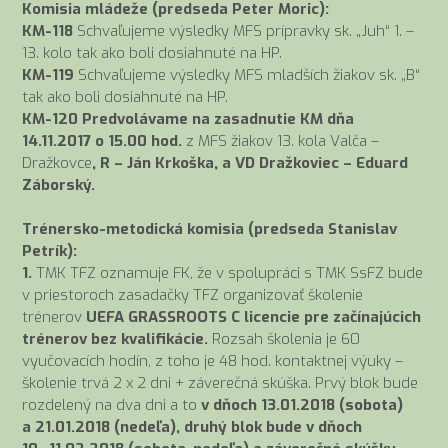
Komisia mládeže (predseda Peter Moric):
KM-118
Schvaľujeme výsledky MFS prípravky sk. „Juh“ 1. –
13. kolo tak ako boli dosiahnuté na HP.
KM-119
Schvaľujeme výsledky MFS mladších žiakov sk. „B“
tak ako boli dosiahnuté na HP.
KM-120 Predvolávame na zasadnutie KM dňa
14.11.2017 o 15.00 hod.
z MFS žiakov 13. kola Valča –
Dražkovce
, R – Ján Krkoška, a VD Dražkoviec – Eduard
Záborský.
Trénersko-metodická komisia (predseda Stanislav
Petrík):
1.
TMK TFZ oznamuje FK, že v spolupráci s TMK SsFZ bude
v priestoroch zasadačky TFZ organizovať školenie
trénerov
UEFA GRASSROOTS C licencie pre začínajúcich
trénerov bez kvalifikácie.
Rozsah školenia je 60
vyučovacích hodín, z toho je 48 hod. kontaktnej výuky –
školenie trvá 2 x 2 dni + záverečná skúška. Prvý blok bude
rozdelený na dva dni a to
v dňoch 13.01.2018 (sobota)
a 21.01.2018 (nedeľa), druhý blok bude v dňoch