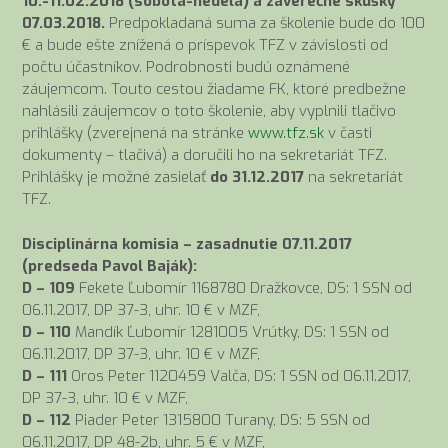
10.-11.02.2018 (sobota-nedeľa) a záverečné skúšky
07.03.2018.
Predpokladaná suma za školenie bude do 100
€ a bude ešte znížená o príspevok TFZ v závislosti od
počtu účastníkov. Podrobnosti budú oznámené
záujemcom. Touto cestou žiadame FK, ktoré predbežne
nahlásili záujemcov o toto školenie, aby vyplnili tlačivo
prihlášky (zverejnená na stránke
www.tfz.sk
v časti
dokumenty – tlačivá) a doručili ho na sekretariát TFZ.
Prihlášky je možné zasielať
do 31.12.2017
na sekretariát
TFZ.
Disciplinárna komisia – zasadnutie 07.11.2017
(predseda Pavol Baják):
D – 109
Fekete Ľubomír 1168780 Dražkovce, DS: 1 SSN od
06.11.2017, DP 37-3, uhr. 10 € v MZF,
D – 110
Mandík Ľubomír 1281005 Vrútky, DS: 1 SSN od
06.11.2017, DP 37-3, uhr. 10 € v MZF,
D – 111
Oros Peter 1120459 Valča, DS: 1 SSN od 06.11.2017,
DP 37-3, uhr. 10 € v MZF,
D – 112
Piader Peter 1315800 Turany, DS: 5 SSN od
06.11.2017, DP 48-2b, uhr. 5 € v MZF,