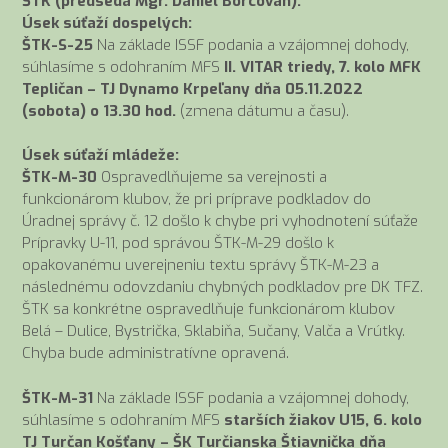
ŠTK (predseda Mgr. Daniel Borcovan):
Úsek súťaží dospelých:
ŠTK-S-25
Na základe ISSF podania a vzájomnej dohody,
súhlasíme s odohraním MFS
II. VITAR triedy, 7. kolo MFK
Tepličan – TJ Dynamo Krpeľany dňa 05.11.2022
(sobota) o 13.30 hod.
(zmena dátumu a času).
Úsek súťaží mládeže:
ŠTK-M-30
Ospravedlňujeme sa verejnosti a
funkcionárom klubov, že pri príprave podkladov do
Úradnej správy č. 12 došlo k chybe pri vyhodnotení súťaže
Prípravky U-11, pod správou ŠTK-M-29 došlo k
opakovanému uverejneniu textu správy ŠTK-M-23 a
následnému odovzdaniu chybných podkladov pre DK TFZ.
ŠTK sa konkrétne ospravedlňuje funkcionárom klubov
Belá – Dulice, Bystrička, Sklabiňa, Sučany, Valča a Vrútky.
Chyba bude administratívne opravená.
ŠTK-M-31
Na základe ISSF podania a vzájomnej dohody,
súhlasíme s odohraním MFS
starších žiakov U15, 6. kolo
TJ Turčan Košťany – ŠK Turčianska Štiavnička dňa