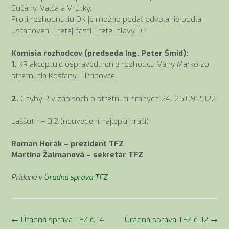
Sučany, Valča a Vrútky.
Proti rozhodnutiu DK je možno podať odvolanie podľa
ustanovení Tretej časti Tretej hlavy DP.
Komisia rozhodcov (predseda Ing. Peter Šmid):
1.
KR akceptuje ospravedlnenie rozhodcu Vány Marko zo
stretnutia Košťany – Príbovce.
2.
Chyby R v zápisoch o stretnutí hraných 24.-25.09.2022
:
Laššuth – 0,2 (neuvedení najlepší hráči)
Roman Horák – prezident TFZ
Martina Žalmanová – sekretár TFZ
Pridané v
Úradná správa TFZ
Navigácia
←
Úradná správa TFZ č. 14
Úradná správa TFZ č. 12
→