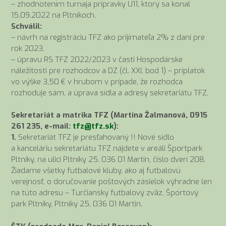
– zhodnotením turnaja prípravky U11, ktorý sa konal
15.09.2022 na Pltníkoch.
Schválil:
– návrh na registráciu TFZ ako prijímateľa 2% z daní pre
rok 2023,
– úpravu RS TFZ 2022/2023 v časti Hospodárske
náležitosti pre rozhodcov a DZ (čl. XXI, bod 1) – príplatok
vo výške 3,50 € v hrubom v prípade, že rozhodca
rozhoduje sám, a úprava sídla a adresy sekretariátu TFZ,
Sekretariát a matrika TFZ (Martina Žalmanová, 0915
261 235, e-mail:
tfz@tfz.sk
):
1.
Sekretariát TFZ je presťahovaný !! Nové sídlo
a kanceláriu sekretariátu TFZ nájdete v areáli Športpark
Pltníky, na ulici Pltníky 25, 036 01 Martin, číslo dverí 208.
Žiadame všetky futbalové kluby, ako aj futbalovú
verejnosť, o doručovanie poštových zásielok výhradne len
na túto adresu – Turčiansky futbalový zväz, Športový
park Pltníky, Pltníky 25, 036 01 Martin.