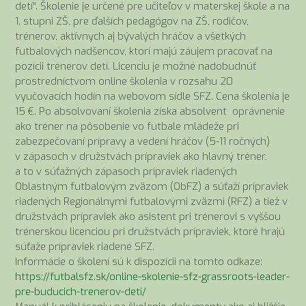
detí“. Školenie je určené pre učiteľov v materskej škole a na
1. stupni ZŠ, pre ďalších pedagógov na ZŠ, rodičov,
trénerov, aktívnych aj bývalých hráčov a všetkých
futbalových nadšencov, ktorí majú záujem pracovať na
pozícii trénerov detí. Licenciu je možné nadobudnúť
prostredníctvom online školenia v rozsahu 20
vyučovacích hodín na webovom sídle SFZ. Cena školenia je
15 €. Po absolvovaní školenia získa absolvent oprávnenie
ako tréner na pôsobenie vo futbale mládeže pri
zabezpečovaní prípravy a vedení hráčov (5-11 ročných)
v zápasoch v družstvách prípraviek ako hlavný tréner,
a to v súťažných zápasoch prípraviek riadených
Oblastným futbalovým zväzom (ObFZ) a súťaží prípraviek
riadených Regionálnymi futbalovými zväzmi (RFZ) a tiež v
družstvách prípraviek ako asistent pri trénerovi s vyššou
trénerskou licenciou pri družstvách prípraviek, ktoré hrajú
súťaže prípraviek riadené SFZ.
Informácie o školení sú k dispozícii na tomto odkaze:
https://futbalsfz.sk/online-skolenie-sfz-grassroots-leader-
pre-buducich-trenerov-deti/