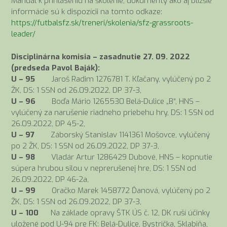
Manuál k prihláseniu na školenie, dokumenty ako aj bližšie
informácie sú k dispozícii na tomto odkaze:
https://futbalsfz.sk/treneri/skolenia/sfz-grassroots-
leader/
Disciplinárna komisia – zasadnutie 27. 09. 2022
(predseda Pavol Baják):
U – 95
Jaroš Radim 1276781 T. Kľačany, vylúčený po 2
ŽK, DS: 1 SSN od 26.09.2022, DP 37-3,
U – 96
Boďa Mário 1265530 Belá-Dulice „B“, HNS –
vylúčený za narušenie riadneho priebehu hry, DS: 1 SSN od
26.09.2022, DP 45-2,
U – 97
Záborský Stanislav 1141361 Mošovce, vylúčený
po 2 ŽK, DS: 1 SSN od 26.09.2022, DP 37-3,
U – 98
Vladár Artur 1286429 Dubové, HNS – kopnutie
súpera hrubou silou v neprerušenej hre, DS: 1 SSN od
26.09.2022, DP 46-2a,
U – 99
Oračko Marek 1458772 Ďanová, vylúčený po 2
ŽK, DS: 1 SSN od 26.09.2022, DP 37-3,
U – 100
Na základe opravy ŠTK ÚS č. 12, DK ruší účinky
uložené pod U-94 pre FK: Belá-Dulice, Bystrička, Sklabiňa,