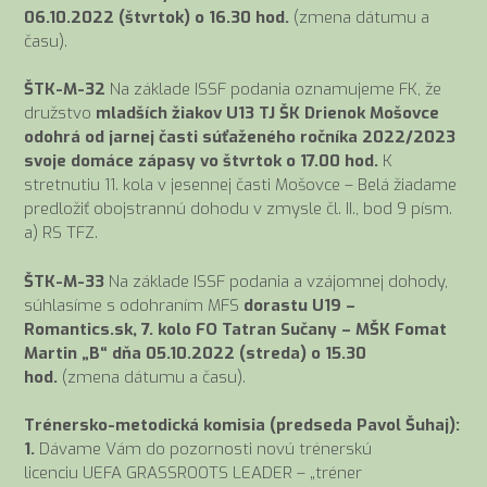
06.10.2022 (štvrtok) o 16.30 hod.
(zmena dátumu a
času).
ŠTK-M-32
Na základe ISSF podania oznamujeme FK, že
družstvo
mladších žiakov U13 TJ ŠK Drienok Mošovce
odohrá od jarnej časti súťaženého ročníka 2022/2023
svoje domáce zápasy vo štvrtok o 17.00 hod.
K
stretnutiu 11. kola v jesennej časti Mošovce – Belá žiadame
predložiť obojstrannú dohodu v zmysle čl. II., bod 9 písm.
a) RS TFZ.
ŠTK-M-33
Na základe ISSF podania a vzájomnej dohody,
súhlasíme s odohraním MFS
dorastu U19 –
Romantics.sk, 7. kolo FO Tatran Sučany – MŠK Fomat
Martin „B“ dňa 05.10.2022 (streda) o 15.30
hod.
(zmena dátumu a času).
Trénersko-metodická komisia (predseda Pavol Šuhaj):
1.
Dávame Vám do pozornosti novú trénerskú
licenciu UEFA GRASSROOTS LEADER – „tréner