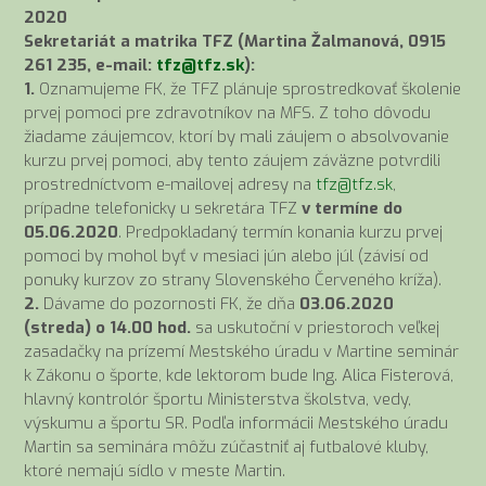
2020
Sekretariát a matrika TFZ (Martina Žalmanová, 0915
261 235, e-mail:
tfz@tfz.sk
):
1.
Oznamujeme FK, že TFZ plánuje sprostredkovať školenie
prvej pomoci pre zdravotníkov na MFS. Z toho dôvodu
žiadame záujemcov, ktorí by mali záujem o absolvovanie
kurzu prvej pomoci, aby tento záujem záväzne potvrdili
prostredníctvom e-mailovej adresy na
tfz@tfz.sk
,
prípadne telefonicky u sekretára TFZ
v termíne do
05.06.2020
. Predpokladaný termín konania kurzu prvej
pomoci by mohol byť v mesiaci jún alebo júl (závisí od
ponuky kurzov zo strany Slovenského Červeného kríža).
2.
Dávame do pozornosti FK, že dňa
03.06.2020
(streda) o 14.00 hod.
sa uskutoční v priestoroch veľkej
zasadačky na prízemí Mestského úradu v Martine seminár
k Zákonu o športe, kde lektorom bude Ing. Alica Fisterová,
hlavný kontrolór športu Ministerstva školstva, vedy,
výskumu a športu SR. Podľa informácii Mestského úradu
Martin sa seminára môžu zúčastniť aj futbalové kluby,
ktoré nemajú sídlo v meste Martin.