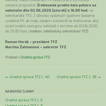
Ďanová, Valča. Uvedeným FK budú dňa 29.05.2020
zaslané propozície.
Žrebovanie prvého kola pohára sa
uskutoční dňa 02.06.2020 (utorok)
o 16.00 hod.
na
sekretariáte TFZ. Z dôvodu vydaných opatrení žiadame
uvedené FK, ak majú záujem zúčastniť sa žrebovania, aby
účasť svojho zástupcu nahlásili v termíne do 01.06.2020
do 15.00 hod. (
mailom, telefonicky sekretárovi TFZ
).
Roman Horák – prezident TFZ
Martina Žalmanová – sekretár TFZ
Pridané v
Úradná správa TFZ
Navigácia
←
Úradná správa TFZ č. 40
Úradná správa TFZ č. 38
→
v
článkoch
NAJNOVŠIE ČLÁNKY
Úradná správa TFZ č. 6
Úradná správa TFZ č. 5