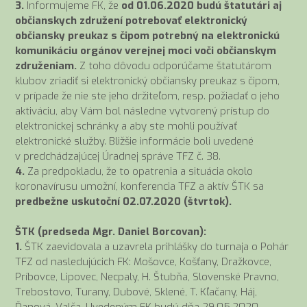
3.
Informujeme FK, že
od 01.06.2020 budú štatutári aj
občianskych združení potrebovať elektronický
občiansky preukaz s čipom potrebný na elektronickú
komunikáciu orgánov verejnej moci voči občianskym
združeniam.
Z toho dôvodu odporúčame štatutárom
klubov zriadiť si elektronický občiansky preukaz s čipom,
v prípade že nie ste jeho držiteľom, resp. požiadať o jeho
aktiváciu, aby Vám bol následne vytvorený prístup do
elektronickej schránky a aby ste mohli používať
elektronické služby. Bližšie informácie boli uvedené
v predchádzajúcej Úradnej správe TFZ č. 38.
4.
Za predpokladu, že to opatrenia a situácia okolo
koronavírusu umožní, konferencia TFZ a aktív ŠTK sa
predbežne uskutoční 02.07.2020 (štvrtok).
ŠTK (predseda Mgr. Daniel Borcovan):
1.
ŠTK zaevidovala a uzavrela prihlášky do turnaja o Pohár
TFZ od nasledujúcich FK: Mošovce, Košťany, Dražkovce,
Príbovce, Lipovec, Necpaly, H. Štubňa, Slovenské Pravno,
Trebostovo, Turany, Dubové, Sklené, T. Kľačany, Háj,