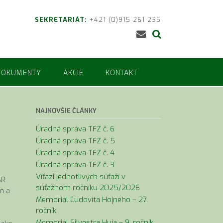
SEKRETARIÁT:
+421 (0)915 261 235
DOKUMENTY
AKCIE
KONTAKT
NAJNOVŠIE ČLÁNKY
Úradná správa TFZ č. 6
Úradná správa TFZ č. 5
Úradná správa TFZ č. 4
Úradná správa TFZ č. 3
Víťazi jednotlivých súťaží v
SR
súťažnom ročníku 2025/2026
m a
Memoriál Ľudovíta Hojného – 27.
ročník
Memoriál Silvestra Huja – 9. ročník