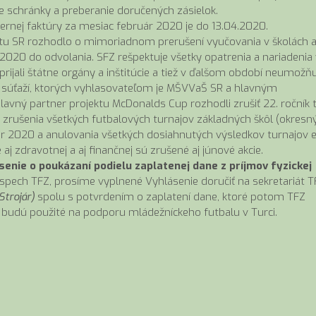
 schránky a preberanie doručených zásielok.
rnej faktúry za mesiac február 2020 je do 13.04.2020.
rtu SR rozhodlo o mimoriadnom prerušení vyučovania v školách 
2020 do odvolania. SFZ rešpektuje všetky opatrenia a nariadenia 
 prijali štátne orgány a inštitúcie a tiež v ďalšom období neumožň
 súťaží, ktorých vyhlasovateľom je MŠVVaŠ SR a hlavným
avný partner projektu McDonalds Cup rozhodli zrušiť 22. ročník t
a zrušenia všetkých futbalových turnajov základných škôl (okresn
a jar 2020 a anulovania všetkých dosiahnutých výsledkov turnajov 
 aj zdravotnej a aj finančnej sú zrušené aj júnové akcie.
enie o poukázaní podielu zaplatenej dane z príjmov fyzickej
pech TFZ, prosíme vyplnené Vyhlásenie doručiť na sekretariát T
trojár)
spolu s potvrdením o zaplatení dane, ktoré potom TFZ
 budú použité na podporu mládežníckeho futbalu v Turci.