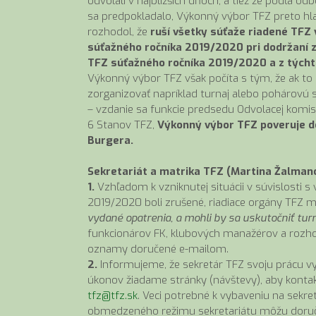
odvolali v najbližších dňoch, a tiež že podľa o
sa predpokladalo, Výkonný výbor TFZ preto hlas
rozhodol, že
ruší všetky súťaže riadené TFZ v
súťažného ročníka 2019/2020 pri dodržaní z
TFZ súťažného ročníka 2019/2020 a z týchto
Výkonný výbor TFZ však počíta s tým, že ak to s
zorganizovať napríklad turnaj alebo pohárovú 
– vzdanie sa funkcie predsedu Odvolacej komisi
6 Stanov TFZ,
Výkonný výbor TFZ poveruje d
Burgera.
Sekretariát a matrika TFZ (Martina Žalmano
1.
Vzhľadom k vzniknutej situácii v súvislosti s
2019/2020 boli zrušené, riadiace orgány TFZ 
vydané opatrenia, a mohli by sa uskutočniť tur
funkcionárov FK, klubových manažérov a rozho
oznamy doručené e-mailom.
2.
Informujeme, že sekretár TFZ svoju prácu v
úkonov žiadame stránky (návštevy), aby kontak
tfz@tfz.sk
. Veci potrebné k vybaveniu na sekre
obmedzeného režimu sekretariátu môžu doručiť