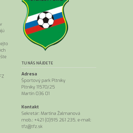
a
v
ujú
ejto
ých
ešte
TU NÁS NÁJDETE
Adresa
FZ
Športový park Pltníky
Pltníky 11570/25
Martin 036 01
Kontakt
Sekretár: Martina Žalmanová
mob.: +421 (0)915 261 235, e-mail:
tfz@tfz.sk