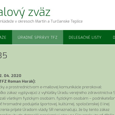
alový zväz
mládeže v okresoch Martin a Turčianske Teplice
AŽE
ÚRADNÉ SPRÁVY TFZ
DELEGAČNÉ LISTY
35
2. 04. 2020
 TFZ Roman Horák):
ky a prostredníctvom e-mailovej komunikácie prerokoval:
koľko zákaz vyplývajúci z vyhlášky Úradu verejného zdravotníctva 
ázali všetkým fyzickým osobám, fyzickým osobám – podnikateľo
romadné podujatia športovej, kultúrnej, spoločenskej či inej
renia prijaté Úradom vlády SR nenaznačujú, že by tento zákaz