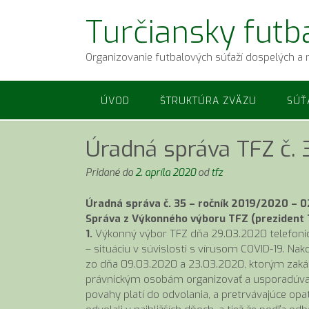
Prejsť
Turčiansky futb
na
obsah
Organizovanie futbalových súťaží dospelých a 
ÚVOD
ŠTRUKTÚRA ZVÄZU
SÚŤ
Úradná správa TFZ č. 
Pridané do
2. apríla 2020
od
tfz
Úradná správa č. 35 – ročník 2019/2020 – 0
Správa z Výkonného výboru TFZ (prezident
1.
Výkonný výbor TFZ dňa 29.03.2020 telefonic
– situáciu v súvislosti s vírusom COVID-19. Na
zo dňa 09.03.2020 a 23.03.2020, ktorým zak
právnickým osobám organizovať a usporadúvať h
povahy platí do odvolania, a pretrvávajúce
opat