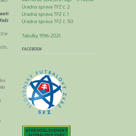
 ako
Úradná správa TFZ č. 2
asti
Úradná správa TFZ č. 1
ťaží
Úradná správa TFZ č. 50
ožné
Tabuľky 1996-2021
ods.
FACEBOOK
íka
nia
a
a