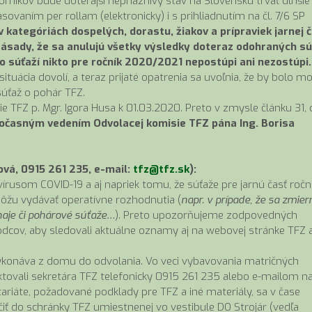
dborníkov bude doterajší nepriaznivý stav na Slovensku trvať dlhšie
ovaním per rollam (elektronicky) i s prihliadnutím na čl. 7/6 SP
 kategóriách dospelých, dorastu, žiakov a prípraviek jarnej č
ásady, že sa anulujú všetky výsledky doteraz odohraných sú
 súťaží nikto pre ročník 2020/2021 nepostúpi ani nezostúpi.
ituácia dovolí, a teraz prijaté opatrenia sa uvoľnia, že by bolo m
súťaž o pohár TFZ.
e TFZ p. Mgr. Igora Husa k 01.03.2020. Preto v zmysle článku 31, 
očasným vedením Odvolacej komisie TFZ pána Ing. Borisa
vá, 0915 261 235, e-mail:
tfz@tfz.sk
):
 vírusom COVID-19 a aj napriek tomu, že súťaže pre jarnú časť ročn
môžu vydávať operatívne rozhodnutia (
napr. v prípade, že sa zmier
naje či pohárové súťaže…
). Preto upozorňujeme zodpovedných
dcov, aby sledovali aktuálne oznamy aj na webovej stránke TFZ 
ykonáva z domu do odvolania. Vo veci vybavovania matričných
tovali sekretára TFZ telefonicky 0915 261 235 alebo e-mailom n
tariáte, požadované podklady pre TFZ a iné materiály, sa v čase
 do schránky TFZ umiestnenej vo vestibule DO Strojár (vedľa