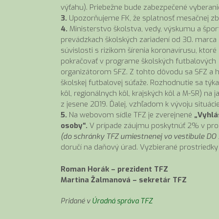
výťahu). Priebežne bude zabezpečené vyberanie
3.
Upozorňujeme FK, že splatnosť mesačnej zbe
4.
Ministerstvo školstva, vedy, výskumu a špo
prevádzkach školských zariadení od 30. marca 
súvislosti s rizikom šírenia koronavírusu, ktoré
pokračovať v programe školských futbalových
organizátorom SFZ. Z tohto dôvodu sa SFZ a hl
školskej futbalovej súťaže. Rozhodnutie sa týk
kôl, regionálnych kôl, krajských kôl a M-SR) n
z jesene 2019. Ďalej, vzhľadom k vývoju situácie
5.
Na webovom sídle TFZ je zverejnené
„Vyhlás
osoby“.
V prípade záujmu poskytnúť 2% v pros
(do schránky TFZ umiestnenej vo vestibule DO S
doručí na daňový úrad. Vyzbierané prostriedky
Roman Horák – prezident TFZ
Martina Žalmanová – sekretár TFZ
Pridané v
Úradná správa TFZ