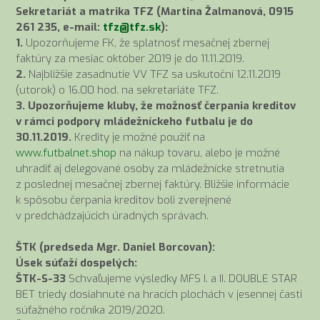
Sekretariát a matrika TFZ (Martina Žalmanová, 0915
261 235, e-mail:
tfz@tfz.sk
):
1.
Upozorňujeme FK, že splatnosť mesačnej zbernej
faktúry za mesiac október 2019 je do 11.11.2019.
2.
Najbližšie zasadnutie VV TFZ sa uskutoční 12.11.2019
(utorok) o 16.00 hod. na sekretariáte TFZ.
3. Upozorňujeme kluby, že možnosť čerpania kreditov
v rámci podpory mládežníckeho futbalu je do
30.11.2019.
Kredity je možné použiť na
www.futbalnet.shop
na nákup tovaru, alebo je možné
uhradiť aj delegované osoby za mládežnícke stretnutia
z poslednej mesačnej zbernej faktúry. Bližšie informácie
k spôsobu čerpania kreditov boli zverejnené
v predchádzajúcich úradných správach.
ŠTK (predseda Mgr. Daniel Borcovan):
Úsek súťaží dospelých:
ŠTK-S-33
Schvaľujeme výsledky MFS I. a II. DOUBLE STAR
BET triedy dosiahnuté na hracích plochách v jesennej časti
súťažného ročníka 2019/2020.