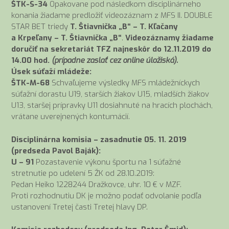
ŠTK-S-34
Opakovane pod následkom disciplinárneho
konania žiadame predložiť videozáznam z MFS II. DOUBLE
STAR BET triedy
T. Štiavnička „B“ – T. Kľačany
a Krpeľany – T. Štiavnička „B“
.
Videozáznamy žiadame
doručiť na sekretariát TFZ najneskôr do 12.11.2019 do
14.00 hod.
(prípadne zaslať cez online úložiská).
Úsek súťaží mládeže:
ŠTK-M-68
Schvaľujeme výsledky MFS mládežníckych
súťažní dorastu U19, starších žiakov U15, mladších žiakov
U13, staršej prípravky U11 dosiahnuté na hracích plochách,
vrátane uverejnených kontumácií.
Disciplinárna komisia – zasadnutie 05. 11. 2019
(predseda Pavol Baják):
U – 91
Pozastavenie výkonu športu na 1 súťažné
stretnutie po udelení 5 ŽK od 28.10.2019:
Pedan Heiko 1228244 Dražkovce, uhr. 10 € v MZF.
Proti rozhodnutiu DK je možno podať odvolanie podľa
ustanovení Tretej časti Tretej hlavy DP.