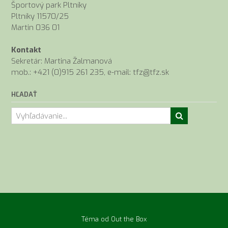
Športový park Pltníky
Pltníky 11570/25
Martin 036 01
Kontakt
Sekretár: Martina Žalmanová
mob.: +421 (0)915 261 235, e-mail: tfz@tfz.sk
HĽADAŤ
Téma od
Out the Box