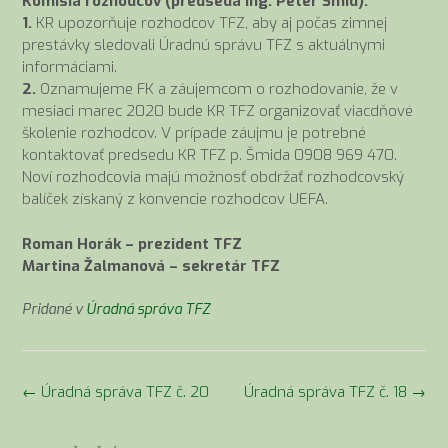
Komisia rozhodcov (predseda Ing. Peter Šmid):
1.
KR upozorňuje rozhodcov TFZ, aby aj počas zimnej
prestávky sledovali Úradnú správu TFZ s aktuálnymi
informáciami.
2.
Oznamujeme FK a záujemcom o rozhodovanie, že v
mesiaci marec 2020 bude KR TFZ organizovať viacdňové
školenie rozhodcov. V prípade záujmu je potrebné
kontaktovať predsedu KR TFZ p. Šmida 0908 969 470.
Noví rozhodcovia majú možnosť obdržať rozhodcovský
balíček získaný z konvencie rozhodcov UEFA.
Roman Horák – prezident TFZ
Martina Žalmanová – sekretár TFZ
Pridané v
Úradná správa TFZ
Navigácia
←
Úradná správa TFZ č. 20
Úradná správa TFZ č. 18
→
v
článkoch