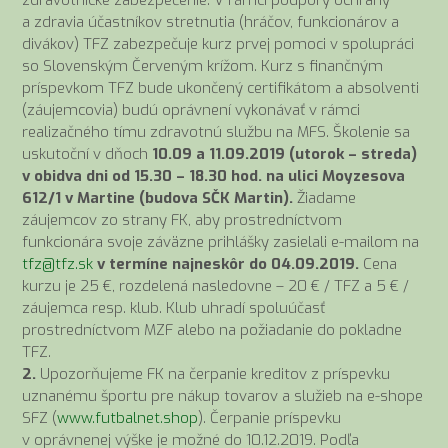
zdravotnícke zabezpečenie. V rámci podpory ochrany
a zdravia účastníkov stretnutia (hráčov, funkcionárov a
divákov) TFZ zabezpečuje kurz prvej pomoci v spolupráci
so Slovenským Červeným krížom. Kurz s finančným
príspevkom TFZ bude ukončený certifikátom a absolventi
(záujemcovia) budú oprávnení vykonávať v rámci
realizačného tímu zdravotnú službu na MFS. Školenie sa
uskutoční v dňoch
10.09 a 11.09.2019 (utorok – streda)
v obidva dni od 15.30 – 18.30 hod. na ulici Moyzesova
612/1 v Martine (budova SČK Martin).
Žiadame
záujemcov zo strany FK, aby prostredníctvom
funkcionára svoje záväzne prihlášky zasielali e-mailom na
tfz@tfz.sk
v termíne najneskôr do 04.09.2019.
Cena
kurzu je 25 €, rozdelená nasledovne – 20 € / TFZ a 5 € /
záujemca resp. klub. Klub uhradí spoluúčasť
prostredníctvom MZF alebo na požiadanie do pokladne
TFZ.
2.
Upozorňujeme FK na čerpanie kreditov z príspevku
uznanému športu pre nákup tovarov a služieb na e-shope
SFZ (
www.futbalnet.shop
). Čerpanie príspevku
v oprávnenej výške je možné do 10.12.2019. Podľa