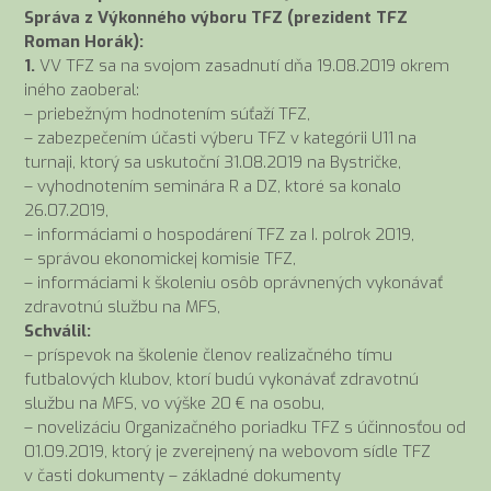
Správa z Výkonného výboru TFZ (prezident TFZ
Roman Horák):
1.
VV TFZ sa na svojom zasadnutí dňa 19.08.2019 okrem
iného zaoberal:
– priebežným hodnotením súťaží TFZ,
– zabezpečením účasti výberu TFZ v kategórii U11 na
turnaji, ktorý sa uskutoční 31.08.2019 na Bystričke,
– vyhodnotením seminára R a DZ, ktoré sa konalo
26.07.2019,
– informáciami o hospodárení TFZ za I. polrok 2019,
– správou ekonomickej komisie TFZ,
– informáciami k školeniu osôb oprávnených vykonávať
zdravotnú službu na MFS,
Schválil:
– príspevok na školenie členov realizačného tímu
futbalových klubov, ktorí budú vykonávať zdravotnú
službu na MFS, vo výške 20 € na osobu,
– novelizáciu Organizačného poriadku TFZ s účinnosťou od
01.09.2019, ktorý je zverejnený na webovom sídle TFZ
v časti dokumenty – základné dokumenty