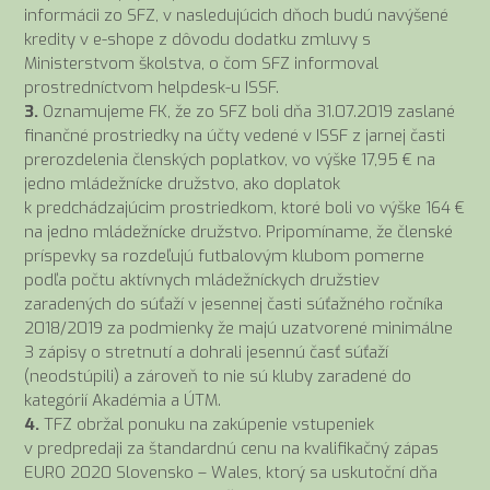
informácii zo SFZ, v nasledujúcich dňoch budú navýšené
kredity v e-shope z dôvodu dodatku zmluvy s
Ministerstvom školstva, o čom SFZ informoval
prostredníctvom helpdesk-u ISSF.
3.
Oznamujeme FK, že zo SFZ boli dňa 31.07.2019 zaslané
finančné prostriedky na účty vedené v ISSF z jarnej časti
prerozdelenia členských poplatkov, vo výške 17,95 € na
jedno mládežnícke družstvo, ako doplatok
k predchádzajúcim prostriedkom, ktoré boli vo výške 164 €
na jedno mládežnícke družstvo. Pripomíname, že členské
príspevky sa rozdeľujú futbalovým klubom pomerne
podľa počtu aktívnych mládežníckych družstiev
zaradených do súťaží v jesennej časti súťažného ročníka
2018/2019 za podmienky že majú uzatvorené minimálne
3 zápisy o stretnutí a dohrali jesennú časť súťaží
(neodstúpili) a zároveň to nie sú kluby zaradené do
kategórií Akadémia a ÚTM.
4.
TFZ obržal ponuku na zakúpenie vstupeniek
v predpredaji za štandardnú cenu na kvalifikačný zápas
EURO 2020 Slovensko – Wales, ktorý sa uskutoční dňa