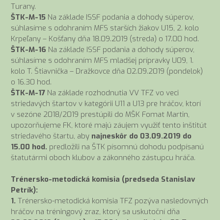
Turany.
ŠTK-M-15
Na základe ISSF podania a dohody súperov,
súhlasíme s odohraním MFS starších žiakov U15, 2. kolo
Krpeľany – Košťany dňa 18.09.2019 (streda) o 17.00 hod.
ŠTK-M-16
Na základe ISSF podania a dohody súperov,
súhlasíme s odohraním MFS mladšej prípravky U09, 1.
kolo T. Štiavnička – Dražkovce dňa 02.09.2019 (pondelok)
o 16.30 hod.
ŠTK-M-17
Na základe rozhodnutia VV TFZ vo veci
striedavých štartov v kategórii U11 a U13 pre hráčov, ktorí
v sezóne 2018/2019 prestúpili do MŠK Fomat Martin,
upozorňujeme FK, ktoré majú záujem využiť tento inštitút
striedavého štartu, aby
najneskôr do 03.09.2019 do
15.00 hod.
predložili na ŠTK písomnú dohodu podpísanú
štatutármi oboch klubov a zákonného zástupcu hráča.
Trénersko-metodická komisia (predseda Stanislav
Petrík):
1.
Trénersko-metodická komisia TFZ pozýva nasledovných
hráčov na tréningový zraz, ktorý sa uskutoční dňa