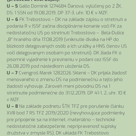
U – 5
Gallo Dominík 1274684 Ďanová, vylúčený po 2 ŽK,
DS: 1 SSN od 19.08.2019, DP 37-3, uhr. 10 € v MZF,
U – 6
FK Trebostovo – DK na základe zápisu o stretnutí a
podania R v ISSF začína disciplinárne konanie voči FK za
nedostatočnú US po stretnutí Trebostovo – Belá-Dulice
„B“ hraného dňa 17.08.2019 (vniknutie diváka na HP do
blízkosti delegovaných osôb a ich urážky a HNS členov US
voči delegovaným osobám po stretnutí). DK žiada FK o
písomné vyjadrenie k previneniu v podaní cez ISSF do
26.08.2019 pod následkom uloženia DS.
U – 7
Cvengroš Marek 1282026 Sklené – DK prijala žiadosť
menovaného o zmenu DS na podmienečnú a tejto jeho
žiadosti vyhovuje. Zároveň mení pôvodnú DS na 1
stretnutie podmienečne do 31.12.2019. DP 41-1, 2, uhr. 10 €
v MZF.
U – 8
Na základe podnetu ŠTK TFZ pre porušenie článku
XVIII bod 7 RS TFZ 2019/2020 (nevyhovujúce podmienky
pre pripojenie sa na internet, materiálno – technické
nedostatočné zabezpečenie, nepripravenosť súpisky
družstva v zmysle RS), DK ukladá FK Trebostovo