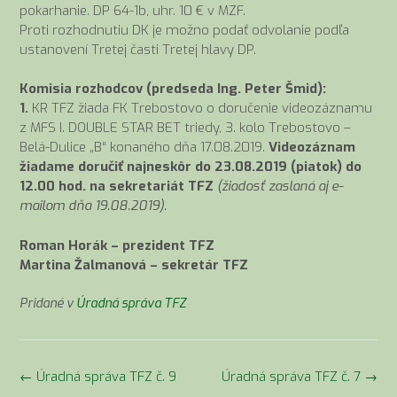
pokarhanie. DP 64-1b, uhr. 10 € v MZF.
Proti rozhodnutiu DK je možno podať odvolanie podľa
ustanovení Tretej časti Tretej hlavy DP.
Komisia rozhodcov (predseda Ing. Peter Šmid):
1.
KR TFZ žiada FK Trebostovo o doručenie videozáznamu
z MFS I. DOUBLE STAR BET triedy, 3. kolo Trebostovo –
Belá-Dulice „B“ konaného dňa 17.08.2019.
Videozáznam
žiadame doručiť najneskôr do 23.08.2019 (piatok) do
12.00 hod. na sekretariát TFZ
(žiadosť zaslaná aj e-
mailom dňa 19.08.2019).
Roman Horák – prezident TFZ
Martina Žalmanová – sekretár TFZ
Pridané v
Úradná správa TFZ
Navigácia
←
Úradná správa TFZ č. 9
Úradná správa TFZ č. 7
→
v