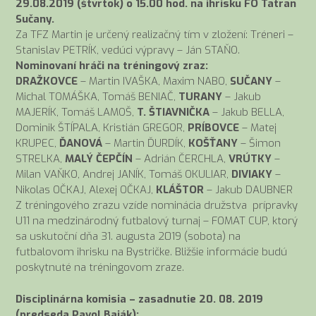
29.08.2019 (štvrtok) o 15.00 hod. na ihrisku FO Tatran
Sučany.
Za TFZ Martin je určený realizačný tím v zložení: Tréneri –
Stanislav PETRÍK, vedúci výpravy – Ján STAŇO.
Nominovaní hráči na tréningový zraz:
DRAŽKOVCE
– Martin IVAŠKA, Maxim NABO,
SUČANY
–
Michal TOMÁŠKA, Tomáš BENIAČ,
TURANY
– Jakub
MAJERÍK, Tomáš LAMOŠ,
T. ŠTIAVNIČKA
– Jakub BELLA,
Dominik ŠTÍPALA, Kristián GREGOR,
PRÍBOVCE
– Matej
KRUPEC,
ĎANOVÁ
– Martin ĎURDÍK,
KOŠŤANY
– Šimon
STRELKA,
MALÝ
ČEPČÍN
– Adrián ČERCHLA,
VRÚTKY
–
Milan VAŇKO, Andrej JANÍK, Tomáš OKULIAR,
DIVIAKY
–
Nikolas OČKAJ, Alexej OČKAJ,
KLÁŠTOR
– Jakub DAUBNER
Z tréningového zrazu vzíde nominácia družstva prípravky
U11 na medzinárodný futbalový turnaj – FOMAT CUP, ktorý
sa uskutoční dňa 31. augusta 2019 (sobota) na
futbalovom ihrisku na Bystričke. Bližšie informácie budú
poskytnuté na tréningovom zraze.
Disciplinárna komisia – zasadnutie 20. 08. 2019
(predseda Pavol Baják):