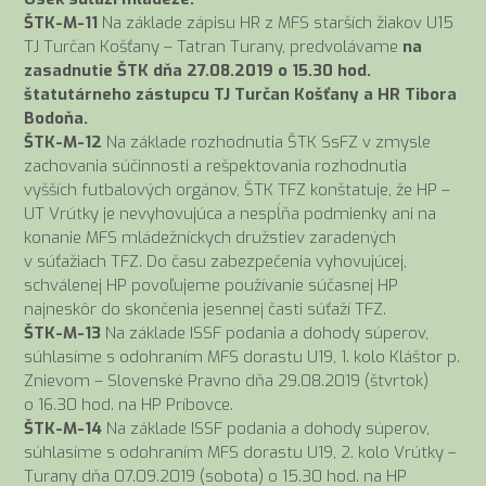
ŠTK-M-11
Na základe zápisu HR z MFS starších žiakov U15
TJ Turčan Košťany – Tatran Turany, predvolávame
na
zasadnutie ŠTK dňa 27.08.2019 o 15.30 hod.
štatutárneho zástupcu TJ Turčan Košťany a HR Tibora
Bodoňa.
ŠTK-M-12
Na základe rozhodnutia ŠTK SsFZ v zmysle
zachovania súčinnosti a rešpektovania rozhodnutia
vyšších futbalových orgánov, ŠTK TFZ konštatuje, že HP –
UT Vrútky je nevyhovujúca a nespĺňa podmienky ani na
konanie MFS mládežníckych družstiev zaradených
v súťažiach TFZ. Do času zabezpečenia vyhovujúcej,
schválenej HP povoľujeme používanie súčasnej HP
najneskôr do skončenia jesennej časti súťaží TFZ.
ŠTK-M-13
Na základe ISSF podania a dohody súperov,
súhlasíme s odohraním MFS dorastu U19, 1. kolo Kláštor p.
Znievom – Slovenské Pravno dňa 29.08.2019 (štvrtok)
o 16.30 hod. na HP Príbovce.
ŠTK-M-14
Na základe ISSF podania a dohody súperov,
súhlasíme s odohraním MFS dorastu U19, 2. kolo Vrútky –
Turany dňa 07.09.2019 (sobota) o 15.30 hod. na HP