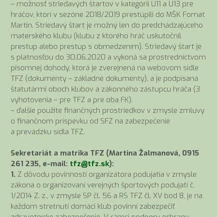
– možnosť striedavých štartov v kategórii U11 a U13 pre
hráčov, ktorí v sezóne 2018/2019 prestúpili do MŠK Fomat
Martin. Striedavý štart je možný len do predchádzajúceho
materského klubu (klubu z ktorého hráč uskutočnil
prestup alebo prestup s obmedzením). Striedavý štart je
s platnosťou do 30.06.2020 a vykoná sa prostredníctvom
písomnej dohody, ktorá je zverejnená na webovom sídle
TFZ (dokumenty – základné dokumenty), a je podpísaná
štatutármi oboch klubov a zákonného zástupcu hráča (3
vyhotovenia – pre TFZ a pre oba FK).
– ďalšie použite finančných prostriedkov v zmysle zmluvy
o finančnom príspevku od SFZ na zabezpečenie
a prevádzku sídla TFZ.
Sekretariát a matrika TFZ (Martina Žalmanová, 0915
261 235, e-mail:
tfz@tfz.sk
):
1.
Z dôvodu povinností organizátora podujatia v zmysle
zákona o organizovaní verejných športových podujatí č.
1/2014 Z. z., v zmysle SP čl. 56 a RS TFZ čl. XV bod 8, je na
každom stretnutí domáci klub povinní zabezpečiť