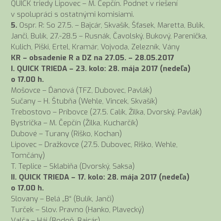
QUICK triedy Lipovec – M. Čepčín. Podnet v riešení
v spolupráci s ostatnými komisiami.
5.
Ospr. R: So 27.5. – Bajcár, Skvašík, Šťasek, Maretta, Bulík,
Janči, Bulík, 27.-28.5 – Rusnák, Čavolský, Bukový, Parenička,
Kulich, Piški, Ertel, Kramár, Vojvoda, Zelezník, Vány
KR
– obsadenie R a DZ na 27.05. – 28.05.2017
I. QUICK TRIEDA – 23. kolo: 28. mája 2017 (nedeľa)
o 17.00 h.
Mošovce – Ďanová (TFZ, Dubovec, Pavlák)
Sučany – H. Štubňa (Wehle, Vincek, Skvašík)
Trebostovo – Príbovce (27.5. Calík, Žilka, Dvorský, Pavlák)
Bystrička – M. Čepčín (Žilka, Kucharčík)
Dubové – Turany (Riško, Kochan)
Lipovec – Dražkovce (27.5. Dubovec, Riško, Wehle,
Tomčány)
T. Teplice – Sklabiňa (Dvorský, Saksa)
II. QUICK TRIEDA – 17. kolo: 28. mája 2017 (nedeľa)
o 17.00 h.
Slovany – Belá „B“ (Bulík, Janči)
Turček – Slov. Pravno (Hanko, Plavecký)
Valča – Háj (Bodoň, Bajcár)