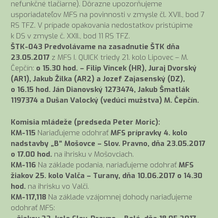
nefunkčné tlačiarne). Dôrazne upozorňujeme
usporiadateľov MFS na povinnosti v zmysle čl. XVII., bod 7
RS TFZ. V prípade opakovania nedostatkov pristúpime
k DS v zmysle č. XXII., bod 11 RS TFZ.
ŠTK-043 Predvolávame na zasadnutie ŠTK dňa
23.05.2017
z MFS I. QUICK triedy 21. kolo Lipovec – M.
Čepčín:
o 15.30 hod. – Filip Vincek (HR), Juraj Dvorský
(AR1), Jakub Žilka (AR2) a Jozef Zajasenský (DZ),
o 16.15 hod. Ján Dianovský 1273474, Jakub Šmatlák
1197374 a Dušan Valocký (vedúci mužstva) M. Čepčín.
Komisia mládeže (predseda Peter Moric):
KM-115
Nariaďujeme odohrať
MFS prípravky 4. kolo
nadstavby „B“ Mošovce – Slov. Pravno, dňa 23.05.2017
o 17.00 hod.
na ihrisku v Mošovciach.
KM-116
Na základe podania, nariaďujeme odohrať
MFS
žiakov 25. kolo Valča – Turany, dňa 10.06.2017 o 14.30
hod.
na ihrisku vo Valči.
KM-117,118
Na základe vzájomnej dohody nariaďujeme
odohrať MFS: