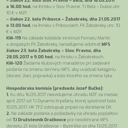
– žiakov 22. kolo Slov. Pravno – Belá, dňa 18.05.2017
o 16.00 hod.
na ihrisku v Slov. Pravne. TJ Belá – Dulice uhr.
10 € v MZF,
– žiakov 22. kolo Príbovce – Žabokreky, dňa 21.05.2017
o 13.00 hod.
na ihrisku v Príbovciach. FK Žabokreky uhr. 10
€ v MZF.
KM-119
Na základe kolidácie stretnutí Fomatu Martin
a dospelých FK Žabokreky, nariaďujeme odohrať
MFS
žiakov 23. kolo Žabokreky – Slov. Pravno, dňa
28.05.2017 o 9.00 hod.
na ihrisku v Žabokrekoch.
KM-120
Žiadame klubových manažérov pri zadávaní
podania na zmenu termínu MFS, aby uvádzali kategóriu
(dorast, žiaci, prípravka) a kolo ktorého sa zmena týka.
Hospodárska komisia (predseda Jozef Bučko):
1.
Ku dňu 16.05.2017 neevidujeme úhradu MZF za mesiac
apríl 2017 od TJ Dynamo Krpeľany, ktorej splatnosť bola
10.05.2017. HK TFZ odstupuje prípad na doriešenie DK.
2.
Na základe podania a požiadavky na úhradu poplatkov
od
TJ Družstevník Dražkovce
pre neodohrané MFS
dorastu 21. kolo Dražkovce – Bystrička zo dňa 13.05.2017,