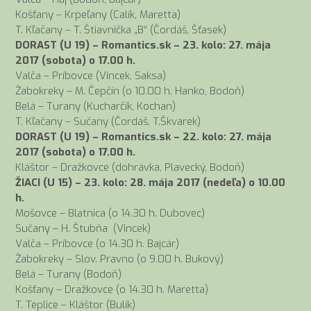
Košťany – Krpeľany (Calík, Maretta)
T. Kľačany – T. Štiavnička „B“ (Čordáš, Šťasek)
DORAST (U 19) – Romantics.sk – 23. kolo: 27. mája
2017 (sobota) o 17.00 h.
Valča – Príbovce (Vincek, Saksa)
Žabokreky – M. Čepčín (o 10.00 h. Hanko, Bodoň)
Belá – Turany (Kucharčík, Kochan)
T. Kľačany – Sučany (Čordáš, T.Škvarek)
DORAST (U 19) – Romantics.sk – 22. kolo: 27. mája
2017 (sobota) o 17.00 h.
Kláštor – Dražkovce (dohrávka, Plavecký, Bodoň)
ŽIACI (U 15) – 23. kolo: 28. mája 2017 (nedeľa) o 10.00
h.
Mošovce – Blatnica (o 14.30 h. Dubovec)
Sučany – H. Štubňa (Vincek)
Valča – Príbovce (o 14.30 h. Bajcár)
Žabokreky – Slov. Pravno (o 9.00 h. Bukový)
Belá – Turany (Bodoň)
Košťany – Dražkovce (o 14.30 h. Maretta)
T. Teplice – Kláštor (Bulík)