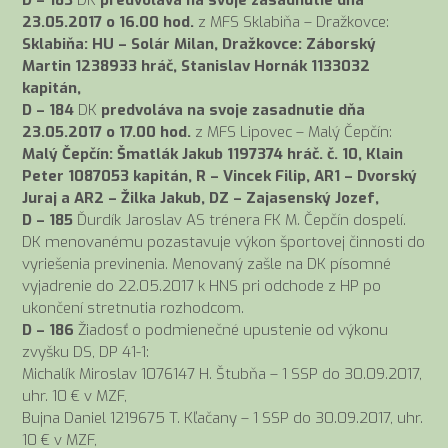
D – 183
DK
predvoláva na svoje zasadnutie dňa
23.05.2017 o 16.00 hod.
z MFS Sklabiňa – Dražkovce:
Sklabiňa: HU – Solár Milan, Dražkovce: Záborský
Martin 1238933 hráč, Stanislav Hornák 1133032
kapitán,
D – 184
DK
predvoláva na svoje zasadnutie dňa
23.05.2017 o 17.00 hod.
z MFS Lipovec – Malý Čepčín:
Malý Čepčín: Šmatlák Jakub 1197374 hráč. č. 10, Klain
Peter 1087053 kapitán, R – Vincek Filip, AR1 – Dvorský
Juraj a AR2 – Žilka Jakub, DZ – Zajasenský Jozef,
D – 185
Ďurdík Jaroslav AS trénera FK M. Čepčín dospelí.
DK menovanému pozastavuje výkon športovej činnosti do
vyriešenia previnenia. Menovaný zašle na DK písomné
vyjadrenie do 22.05.2017 k HNS pri odchode z HP po
ukončení stretnutia rozhodcom.
D – 186
Žiadosť o podmienečné upustenie od výkonu
zvyšku DS, DP 41-1:
Michalík Miroslav 1076147 H. Štubňa – 1 SSP do 30.09.2017,
uhr. 10 € v MZF,
Bujna Daniel 1219675 T. Kľačany – 1 SSP do 30.09.2017, uhr.
10 € v MZF,