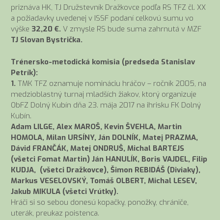
priznáva HK, TJ Družstevník Dražkovce podľa RS TFZ čl. XX
a požiadavky uvedenej v ISSF podaní celkovú sumu vo
výške
32,20 €.
V zmysle RS bude suma zahrnutá v MZF
TJ Slovan Bystrička.
Trénersko-metodická komisia (predseda Stanislav
Petrík):
1.
TMK TFZ oznamuje nomináciu hráčov – ročník 2005, na
medzioblastný turnaj mladších žiakov, ktorý organizuje
ObFZ Dolný Kubín dňa 23. mája 2017 na ihrisku FK Dolný
Kubín.
Adam LILGE, Alex MAROŠ, Kevin ŠVEHLA, Martin
HOMOLA, Milan URSÍNY, Ján DOLNÍK, Matej PRAZMA,
Dávid FRANČÁK, Matej ONDRUŠ, Michal BARTEJS
(všetci Fomat Martin) Ján HANULÍK, Boris VAJDEL, Filip
KUDJA, (všetci Dražkovce), Šimon REBIDÁŠ (Diviaky),
Markus VESELOVSKÝ, Tomáš OLBERT, Michal LESEV,
Jakub MIKULA (všetci Vrútky).
Hráči si so sebou donesú kopačky, ponožky, chrániče,
uterák, preukaz poistenca.