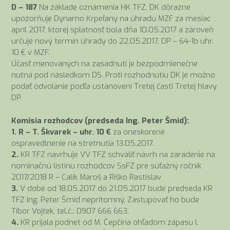
D – 187
Na základe oznámenia HK TFZ, DK dôrazne
upozorňuje Dynamo Krpeľany na úhradu MZF za mesiac
apríl 2017, ktorej splatnosť bola dňa 10.05.2017 a zároveň
určuje nový termín úhrady do 22.05.2017, DP – 64-1b uhr.
10 € v MZF.
Účasť menovaných na zasadnutí je bezpodmienečne
nutná pod následkom DS. Proti rozhodnutiu DK je možno
podať odvolanie podľa ustanovení Tretej časti Tretej hlavy
DP.
Komisia rozhodcov (predseda Ing. Peter Šmid):
1. R – T. Škvarek – uhr. 10 €
za oneskorené
ospravedlnenie na stretnutia 13.05.2017.
2.
KR TFZ navrhuje VV TFZ schváliť návrh na zaradenie na
nominačnú listinu rozhodcov SsFZ pre súťažný ročník
2017/2018 R – Calík Maroš a Riško Rastislav
3.
V dobe od 18.05.2017 do 21.05.2017 bude predseda KR
TFZ Ing. Peter Šmid neprítomný. Zastupovať ho bude
Tibor Vojtek, tel.č.: 0907 666 663.
4.
KR prijala podnet od M. Čepčína ohľadom zápasu I.