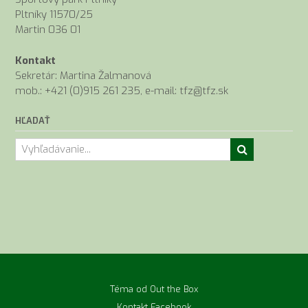
Pltníky 11570/25
Martin 036 01
Kontakt
Sekretár: Martina Žalmanová
mob.: +421 (0)915 261 235, e-mail: tfz@tfz.sk
HĽADAŤ
Téma od
Out the Box
Kontakt
Facebook