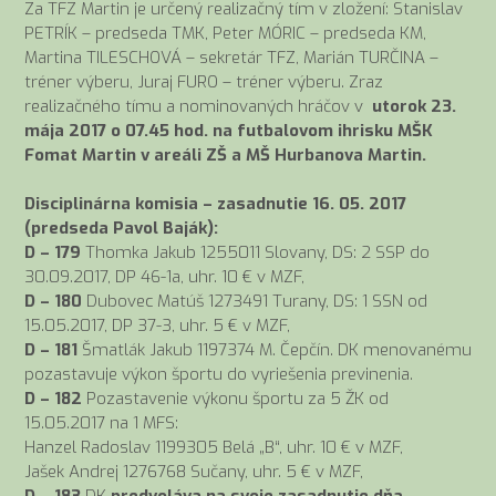
Za TFZ Martin je určený realizačný tím v zložení: Stanislav
PETRÍK – predseda TMK, Peter MÓRIC – predseda KM,
Martina TILESCHOVÁ – sekretár TFZ, Marián TURČINA –
tréner výberu, Juraj FURO – tréner výberu. Zraz
realizačného tímu a nominovaných hráčov v
utorok 23.
mája 2017
o 07.45 hod. na futbalovom ihrisku MŠK
Fomat Martin v areáli ZŠ a MŠ Hurbanova Martin.
Disciplinárna komisia – zasadnutie 16. 05. 2017
(predseda Pavol Baják):
D – 179
Thomka Jakub 1255011 Slovany, DS: 2 SSP do
30.09.2017, DP 46-1a, uhr. 10 € v MZF,
D – 180
Dubovec Matúš 1273491 Turany, DS: 1 SSN od
15.05.2017, DP 37-3, uhr. 5 € v MZF,
D – 181
Šmatlák Jakub 1197374 M. Čepčín. DK menovanému
pozastavuje výkon športu do vyriešenia previnenia.
D – 182
Pozastavenie výkonu športu za 5 ŽK od
15.05.2017 na 1 MFS:
Hanzel Radoslav 1199305 Belá „B“, uhr. 10 € v MZF,
Jašek Andrej 1276768 Sučany, uhr. 5 € v MZF,