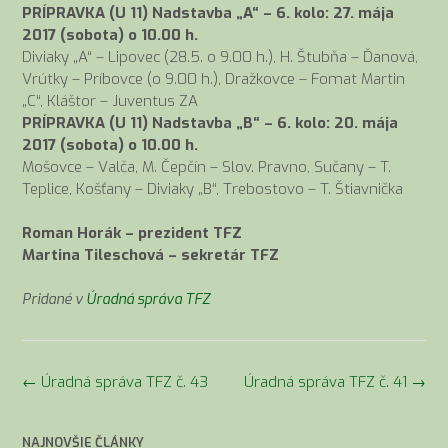
PRÍPRAVKA (U 11) Nadstavba „A“ – 6. kolo:
27. mája
2017
(sobota) o 10.00 h.
Diviaky „A“ – Lipovec (28.5. o 9.00 h.), H. Štubňa – Ďanová,
Vrútky – Príbovce (o 9.00 h.), Dražkovce – Fomat Martin
„C“, Kláštor – Juventus ZA
PRÍPRAVKA (U 11) Nadstavba „B“ – 6. kolo:
20. mája
2017
(sobota) o 10.00 h.
Mošovce – Valča, M. Čepčín – Slov. Pravno, Sučany – T.
Teplice, Košťany – Diviaky „B“, Trebostovo – T. Štiavnička
Roman Horák – prezident TFZ
Martina Tileschová – sekretár TFZ
Pridané v
Úradná správa TFZ
Navigácia
←
Úradná správa TFZ č. 43
Úradná správa TFZ č. 41
→
v
článkoch
NAJNOVŠIE ČLÁNKY