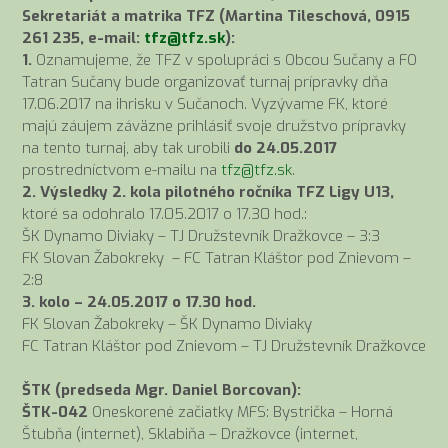
Sekretariát a matrika TFZ (Martina Tileschová, 0915
261 235, e-mail:
tfz@tfz.sk
):
1.
Oznamujeme, že TFZ v spolupráci s Obcou Sučany a FO
Tatran Sučany bude organizovať turnaj prípravky dňa
17.06.2017 na ihrisku v Sučanoch. Vyzývame FK, ktoré
majú záujem záväzne prihlásiť svoje družstvo prípravky
na tento turnaj, aby tak urobili
do 24.05.2017
prostredníctvom e-mailu na
tfz@tfz.sk
.
2. Výsledky 2. kola pilotného ročníka TFZ Ligy U13,
ktoré sa odohralo 17.05.2017 o 17.30 hod.:
ŠK Dynamo Diviaky – TJ Družstevník Dražkovce – 3:3
FK Slovan Žabokreky – FC Tatran Kláštor pod Znievom –
2:8
3. kolo – 24.05.2017 o 17.30 hod.
FK Slovan Žabokreky – ŠK Dynamo Diviaky
FC Tatran Kláštor pod Znievom – TJ Družstevník Dražkovce
ŠTK (predseda Mgr. Daniel Borcovan):
ŠTK-042
Oneskorené začiatky MFS: Bystrička – Horná
Štubňa (internet), Sklabiňa – Dražkovce (internet,