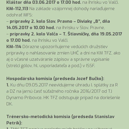
Kláštor dňa 03.06.2017 o 17.00 hod.
na ihrisku vo Valči.
KM-112,113
Na základe vzájomnej dohody nariaďujeme
odohrať MFS:
–
prípravky 2. kolo Slov. Pravno – Diviaky „B“, dňa
14.05.2017 o 10.00 hod.
na ihrisku v Slov. Pravne,
–
prípravky 2. kolo Valča – T. Štiavničky, dňa 19.05.2017
o 17.00 hod.
na ihrisku vo Valči.
KM-114
Dôrazne upozorňujeme vedúcich družstiev
prípravky o nahlasovanie zmien UHČ a dní na KM TFZ, ako
aj o včasné uzatváranie zápisov a správne vypísanie
(strelci gólov, hl. usporiadateľa a pod.) v ISSF.
Hospodárska komisia (predseda Jozef Bučko):
1.
Ku dňu 09.05.2017 neevidujeme úhradu I. splátky za R
a DZ na jarnú časť súťažného ročníka 2016/2017 od TJ
Dynamo Príbovce. HK TFZ odstupuje prípad na doriešenie
DK.
Trénersko-metodická komisia (predseda Stanislav
Petrík):