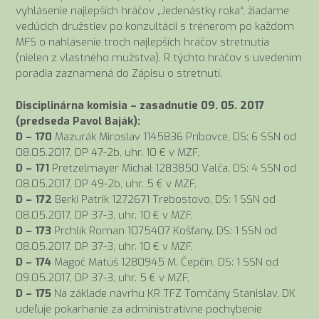
vyhlásenie najlepších hráčov „Jedenástky roka“, žiadame
vedúcich družstiev po konzultácii s trénerom po každom
MFS o nahlásenie troch najlepších hráčov stretnutia
(nielen z vlastného mužstva). R týchto hráčov s uvedením
poradia zaznamená do Zápisu o stretnutí.
Disciplinárna komisia – zasadnutie 09. 05. 2017
(predseda Pavol Baják):
D – 170
Mazurák Miroslav 1145836 Príbovce, DS: 6 SSN od
08.05.2017, DP 47-2b, uhr. 10 € v MZF,
D – 171
Pretzelmayer Michal 1283850 Valča, DS: 4 SSN od
08.05.2017, DP 49-2b, uhr. 5 € v MZF,
D – 172
Berki Patrik 1272671 Trebostovo, DS: 1 SSN od
08.05.2017, DP 37-3, uhr. 10 € v MZF,
D – 173
Prchlík Roman 1075407 Košťany, DS: 1 SSN od
08.05.2017, DP 37-3, uhr. 10 € v MZF,
D – 174
Magoč Matúš 1280945 M. Čepčín, DS: 1 SSN od
09.05.2017, DP 37-3, uhr. 5 € v MZF,
D – 175
Na základe návrhu KR TFZ Tomčány Stanislav, DK
udeľuje pokarhanie za administratívne pochybenie