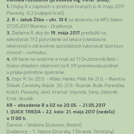
Komisia rozhodcov (predseda Ing. Peter Šmid):
1.
Chyby R v zápisoch o stretnutí hraných 6.-8. mája 2017:
Plavecký -0,2 (najlepší hráči).
2. R – Jakub Žilka – uhr. 10 €
za absenciu na MFS žiakov
07.05.2017 Blatnica – Dražkovce.
3.
Žiadame R, aby do
19. mája 2017
predložili na
sekretariát TFZ potvrdenie od lekára (všeobecné
lekárstvo) o zdravotnej spôsobilosti vykonávať športovú
činnosť – rozhodcu.
4.
KR berie na vedomie e-mail od TJ Družstevník Belá –
Dulice ohľadom sťažnosti na R. KR prerokovala podnet
a prijala potrebné opatrenie.
5.
Ospr. R: So 20.5. – Riško, Hanko, Piški, Ne 21.5. – Maretta,
Šťasek, Čavolský, Bajcár, 20.-21.5.- Rusnák, Bulík, Parenička,
Kulich, Plavecký, Janči, Kramár, Vojvoda, Vány, Zelezník,
Ertel, Skvašík
KR
– obsadenie R a DZ na 20.05. – 21.05.2017
I. QUICK TRIEDA – 22. kolo: 21. mája 2017 (nedeľa)
o 17.00 h.
Ďanová – Sklabiňa (Dubovec, Bodoň)
Dražkovce – T. Teplice (Dvorský, T.Škvarek, Tomčány)