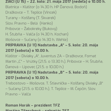
ŽIACI (U 15) – 22. kolo: 21. mája 2017 (nedeľa) o 10.00 h.
Blatnica – Kláštor (o 14.30 h. HP Ďanová, Bodoň)
Dražkovce – T. Teplice (Vincek)
Turany – Košťany (T. Škvarek)
Slov. Pravno – Belá (Hanko)
Príbovce – Žabokreky (Bukový)
H. Štubňa – Valča (o 14.30 h. Kochan)
Mošovce – Sučany (o 14.30 h. Wehle)
PRÍPRAVKA (U 11) Nadstavba „A“ – 5. kolo:
20. mája
2017
(sobota) o 10.00 h.
Kláštor – Diviaky „A“, Juventus ZA – Dražkovce, Fomat
Martin „C“ – Vrútky (21.5. o 13.30 h.), Príbovce – H. Štubňa,
Ďanová – Lipovec (21.5. o 10.00 h.)
PRÍPRAVKA (U 11) Nadstavba „B“ – 5. kolo:
20. mája
2017
(sobota) o 10.00 h.
Trebostovo – Mošovce, T. Štiavnička – Košťany, Diviaky „B“
– Sučany (21.5. o 10.00 h.), T. Teplice – M. Čepčín, Slov.
Pravno – Valča
Roman Horák – prezident TFZ
Martina Tileschová – sekretár TFZ