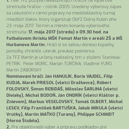
1.
TMK TFZ pozýva nasledovných hráčov na výberové
stretnutie hráčov – ročník 2005. Uvedený výberový zápas
sa uskutoční v rámci prípravy na medzioblastný turnaj
mladších žiakov, ktorý organizuje ObFZ Dolný Kubín dňa
23. mája 2017. Termín a miesto konania výberového
stretnutia:
17. mája 2017 (streda) o 09.30 hod. na
futbalovom ihrisku MŠK Fomat Martin v areáli ZŠ a MŠ
Hurbanova Martin.
Hráči si so sebou donesú kopačky,
ponožky, chrániče, uterák, preukaz poistenca.
Za TFZ Martin je určený realizačný tím v zložení: Stanislav
PETRÍK, Peter MORIC, Marián TURČINA, Vladimír FURO,
Martin ZÁBORSKÝ
Nominovaní hráči: Ján HANULÍK, Boris VAJDEL, Filip
KUDJA, Marek PRIESOL (všetci Dražkovce), Róbert
FOLOVSKÝ, Šimon REBIDÁŠ, Miloslav ŠARLINA (všetci
Diviaky), Michal BODOŇ, Ján ONDRÍK (všetci Kláštor p.
Znievom), Markus VESELOVSKÝ, Tomáš OLBERT, Michal
LESEV, Filip František BARTUŠKA, Jakub MIKULA (všetci
Vrútky), Martin MAŤKO (Turany), Philippe SCHMIDT
(Horná Štubňa).
2.
Pre objektívnejší výber a prípravu podkladov pre