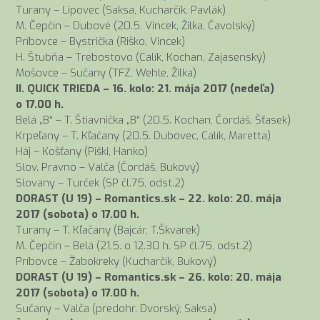
Turany – Lipovec (Saksa, Kucharčík, Pavlák)
M. Čepčín – Dubové (20.5. Vincek, Žilka, Čavolský)
Príbovce – Bystrička (Riško, Vincek)
H. Štubňa – Trebostovo (Calík, Kochan, Zajasenský)
Mošovce – Sučany (TFZ, Wehle, Žilka)
II. QUICK TRIEDA – 16. kolo: 21. mája 2017 (nedeľa)
o 17.00 h.
Belá „B“ – T. Štiavnička „B“ (20.5. Kochan, Čordáš, Šťasek)
Krpeľany – T. Kľačany (20.5. Dubovec, Calík, Maretta)
Háj – Košťany (Piški, Hanko)
Slov. Pravno – Valča (Čordáš, Bukový)
Slovany – Turček (SP čl.75, odst.2)
DORAST (U 19) – Romantics.sk – 22. kolo: 20. mája
2017 (sobota) o 17.00 h.
Turany – T. Kľačany (Bajcár, T.Škvarek)
M. Čepčín – Belá (21.5. o 12.30 h. SP čl.75, odst.2)
Príbovce – Žabokreky (Kucharčík, Bukový)
DORAST (U 19) – Romantics.sk – 26. kolo: 20. mája
2017 (sobota) o 17.00 h.
Sučany – Valča (predohr. Dvorský, Saksa)