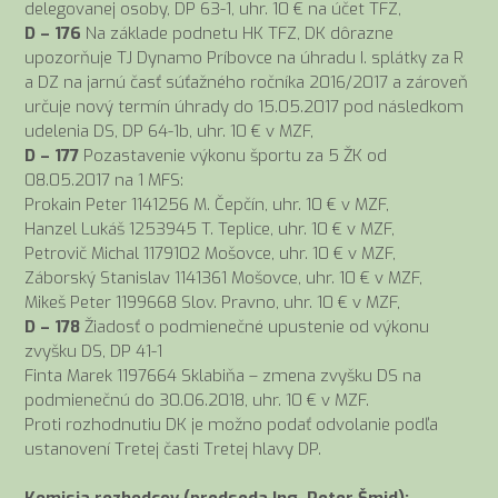
delegovanej osoby, DP 63-1, uhr. 10 € na účet TFZ,
D – 176
Na základe podnetu HK TFZ, DK dôrazne
upozorňuje TJ Dynamo Príbovce na úhradu I. splátky za R
a DZ na jarnú časť súťažného ročníka 2016/2017 a zároveň
určuje nový termín úhrady do 15.05.2017 pod následkom
udelenia DS, DP 64-1b, uhr. 10 € v MZF,
D – 177
Pozastavenie výkonu športu za 5 ŽK od
08.05.2017 na 1 MFS:
Prokain Peter 1141256 M. Čepčín, uhr. 10 € v MZF,
Hanzel Lukáš 1253945 T. Teplice, uhr. 10 € v MZF,
Petrovič Michal 1179102 Mošovce, uhr. 10 € v MZF,
Záborský Stanislav 1141361 Mošovce, uhr. 10 € v MZF,
Mikeš Peter 1199668 Slov. Pravno, uhr. 10 € v MZF,
D – 178
Žiadosť o podmienečné upustenie od výkonu
zvyšku DS, DP 41-1
Finta Marek 1197664 Sklabiňa – zmena zvyšku DS na
podmienečnú do 30.06.2018, uhr. 10 € v MZF.
Proti rozhodnutiu DK je možno podať odvolanie podľa
ustanovení Tretej časti Tretej hlavy DP.