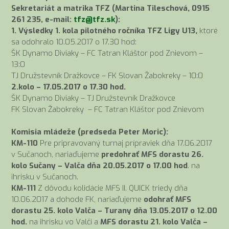
Sekretariát a matrika TFZ (Martina Tileschová, 0915
261 235, e-mail:
tfz@tfz.sk
):
1. Výsledky 1. kola pilotného ročníka TFZ Ligy U13,
ktoré
sa odohralo 10.05.2017 o 17.30 hod:
ŠK Dynamo Diviaky – FC Tatran Kláštor pod Znievom –
13:0
TJ Družstevník Dražkovce – FK Slovan Žabokreky – 10:0
2.kolo – 17.05.2017 o 17.30 hod.
ŠK Dynamo Diviaky – TJ Družstevník Dražkovce
FK Slovan Žabokreky – FC Tatran Kláštor pod Znievom
Komisia mládeže (predseda Peter Moric):
KM-110
Pre pripravovaný turnaj prípraviek dňa 17.06.2017
v Sučanoch, nariaďujeme
predohrať MFS dorastu 26.
kolo Sučany – Valča dňa 20.05.2017 o 17.00 hod
. na
ihrisku v Sučanoch.
KM-111
Z dôvodu kolidácie MFS II. QUICK triedy dňa
10.06.2017 a dohode FK, nariaďujeme
odohrať MFS
dorastu 25. kolo Valča – Turany dňa 13.05.2017 o 12.00
hod.
na ihrisku vo Valči a
MFS dorastu 21. kolo Valča –