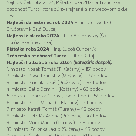
Najlepší žiak roka 2024, Píšťalka roka 2024 a Trénerská
osobnosť Turca, ktoré sú zverejnené aj na webovom sídle
TFZ:
Najlepší dorastenec rok 2024
– Timotej Ivanka (TJ
Družstevník Belá-Dulice)
Najlepší žiak roka 2024
– Filip Adamovský (ŠK
Turčianska Štiavnička)
Píšťalka roka 2024
– Ing. Ľuboš Čunderlík
Trénerská osobnosť Turca
– Tibor Rataj
Najlepší futbalisti roka 2024
(kategória dospelí):
1. miesto: Nosák Tomáš (T. Kľačany) – 151 bodov
2. miesto: Plešo Branislav (Mošovce) – 87 bodov
3. miesto: Pindjak Lukáš (Dražkovce) – 67 bodov
4. miesto: Gallo Dominik (Košťany) – 63 bodov
5. miesto: Thomka Ľuboš (Trebostovo) – 58 bodov
6. miesto: Pánči Michal (T. Kľačany) – 51 bodov
7. miesto: Katrák Tomáš (Turany) – 48 bodov
8. miesto: Hvizdák Andrej (Príbovce) – 47 bodov
9. miesto: Móric Marián (Ďanová) – 43 bodov
10. miesto: Zelienka Jakub (Sučany) – 43 bodov