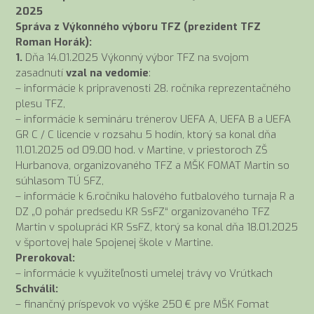
2025
Správa z Výkonného výboru TFZ (prezident TFZ
Roman Horák):
1.
Dňa 14.01.2025 Výkonný výbor TFZ na svojom
zasadnutí
vzal na vedomie
:
– informácie k pripravenosti 28. ročníka reprezentačného
plesu TFZ,
– informácie k semináru trénerov UEFA A, UEFA B a UEFA
GR C / C licencie v rozsahu 5 hodín, ktorý sa konal dňa
11.01.2025 od 09.00 hod. v Martine, v priestoroch ZŠ
Hurbanova, organizovaného TFZ a MŠK FOMAT Martin so
súhlasom TÚ SFZ,
– informácie k 6.ročníku halového futbalového turnaja R a
DZ „O pohár predsedu KR SsFZ“ organizovaného TFZ
Martin v spolupráci KR SsFZ, ktorý sa konal dňa 18.01.2025
v športovej hale Spojenej škole v Martine.
Prerokoval:
– informácie k využiteľnosti umelej trávy vo Vrútkach
Schválil:
– finančný príspevok vo výške 250 € pre MŠK Fomat