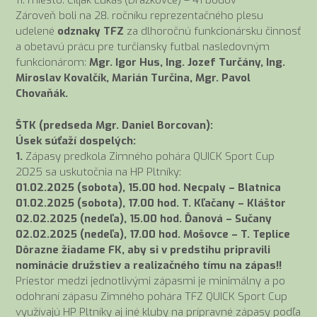
11. miesto: Čiljak Lukáš (Dražkovce) – 41 bodov
Zároveň boli na 28. ročníku reprezentačného plesu
udelené
odznaky TFZ
za dlhoročnú funkcionársku činnosť
a obetavú prácu pre turčiansky futbal nasledovným
funkcionárom:
Mgr. Igor Hus, Ing. Jozef Turčány, Ing.
Miroslav Kovalčík, Marián Turčina, Mgr. Pavol
Chovaňák.
ŠTK (predseda Mgr. Daniel Borcovan):
Úsek súťaží dospelých:
1.
Zápasy predkola Zimného pohára QUICK Sport Cup
2025 sa uskutočnia na HP Pltníky:
01.02.2025 (sobota), 15.00 hod. Necpaly – Blatnica
01.02.2025 (sobota), 17.00 hod. T. Kľačany – Kláštor
02.02.2025 (nedeľa), 15.00 hod. Ďanová – Sučany
02.02.2025 (nedeľa), 17.00 hod. Mošovce – T. Teplice
Dôrazne žiadame FK, aby si v predstihu pripravili
nominácie družstiev a realizačného tímu na zápas!!
Priestor medzi jednotlivými zápasmi je minimálny a po
odohraní zápasu Zimného pohára TFZ QUICK Sport Cup
využívajú HP Pltníky aj iné kluby na prípravné zápasy podľa