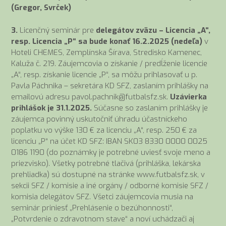
(Gregor, Svrček)
3.
Licenčný seminár pre
delegátov zväzu – Licencia „A“,
resp. Licencia „P“ sa bude konať 16.2.2025 (nedeľa)
v
Hoteli CHEMES, Zemplínska Šírava, Stredisko Kamenec,
Kaluža č. 219. Záujemcovia o získanie / predĺženie licencie
„A“, resp. získanie licencie „P“, sa môžu prihlasovať u p.
Pavla Páchnika – sekretára KD SFZ, zaslaním prihlášky na
emailovú adresu pavol.pachnik@futbalsfz.sk.
Uzávierka
prihlášok je 31.1.2025.
Súčasne so zaslaním prihlášky je
záujemca povinný uskutočniť úhradu účastníckeho
poplatku vo výške 130 € za licenciu „A“, resp. 250 € za
licenciu „P“ na účet KD SFZ: IBAN SK03 8330 0000 0025
0186 1190 (do poznámky je potrebné uviesť svoje meno a
priezvisko). Všetky potrebné tlačivá (prihláška, lekárska
prehliadka) sú dostupné na stránke www.futbalsfz.sk, v
sekcii SFZ / komisie a iné orgány / odborné komisie SFZ /
komisia delegátov SFZ. Všetci záujemcovia musia na
seminár priniesť „Prehlásenie o bezúhonnosti“,
„Potvrdenie o zdravotnom stave“ a noví uchádzači aj