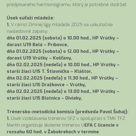
predpísaného harmonogramu, ktorý je potrebné dodržať.
Úsek súťaží mládeže:
1.
V rámci Zimnej ligy mládeže 2025 sa uskutočnia
nasledovné zápasy:
dňa 01.02.2025 (sobota) o 10.00 hod., HP Vrútky –
dorast U19 Belá – Príbovce,
dňa 01.02.2025 (sobota) o 12.00 hod., HP Vrútky –
dorast U19 Vrútky – Košťany,
dňa 02.02.2025 (nedeľa) o 10.00 hod., HP Vrútky –
starší žiaci U15 T. Štiavnička – Kláštor,
dňa 02.02.2025 (nedeľa) o 11.30 hod., HP Vrútky –
starší žiaci U15 Dražkovce – Vrútky,
dňa 02.02.2025 (nedeľa) o 13.00 hod., HP Vrútky –
starší žiaci U15 Blatnica – Diviaky,
Trénersko-metodická komisia (predseda Pavol Šuhaj):
1.
Úsek vzdelávania trénerov SFZ v spolupráci s TMK TFZ
Martin organizuje školenie trénerov U
EFA C licencie v
rozsahu 60 hod. v Žabokrekoch v termíne