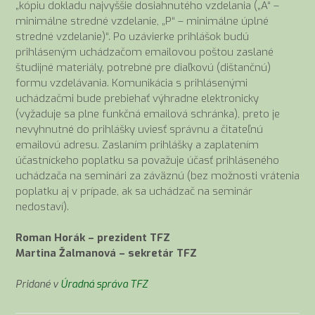
„kópiu dokladu najvyššie dosiahnutého vzdelania („A“ –
minimálne stredné vzdelanie, „P“ – minimálne úplné
stredné vzdelanie)“. Po uzávierke prihlášok budú
prihláseným uchádzačom emailovou poštou zaslané
študijné materiály, potrebné pre diaľkovú (dištančnú)
formu vzdelávania. Komunikácia s prihlásenými
uchádzačmi bude prebiehať výhradne elektronicky
(vyžaduje sa plne funkčná emailová schránka), preto je
nevyhnutné do prihlášky uviesť správnu a čitateľnú
emailovú adresu. Zaslaním prihlášky a zaplatením
účastníckeho poplatku sa považuje účasť prihláseného
uchádzača na seminári za záväznú (bez možnosti vrátenia
poplatku aj v prípade, ak sa uchádzač na seminár
nedostaví).
Roman Horák – prezident TFZ
Martina Žalmanová – sekretár TFZ
Pridané v
Úradná správa TFZ