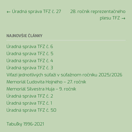
Navigácia
←
Úradná správa TFZ č. 27
28. ročník reprezentačného
v
plesu TFZ
→
článkoch
NAJNOVŠIE ČLÁNKY
Úradná správa TFZ č. 6
Úradná správa TFZ č. 5
Úradná správa TFZ č. 4
Úradná správa TFZ č. 3
Víťazi jednotlivých súťaží v súťažnom ročníku 2025/2026
Memoriál Ľudovíta Hojného – 27. ročník
Memoriál Silvestra Huja – 9. ročník
Úradná správa TFZ č. 2
Úradná správa TFZ č. 1
Úradná správa TFZ č. 50
Tabuľky 1996-2021