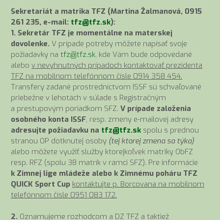
Sekretariát a matrika TFZ (Martina Žalmanová, 0915
261 235, e-mail:
tfz@tfz.sk
):
1. Sekretár TFZ je momentálne na materskej
dovolenke.
V prípade potreby môžete napísať svoje
požiadavky na
tfz@tfz.sk
, kde Vám bude odpovedané
alebo
v nevyhnutných prípadoch kontaktovať prezidenta
TFZ na mobilnom telefónnom čísle 0914 358 454.
Transfery zadané prostredníctvom ISSF sú schvaľované
priebežne v lehotách v súlade s Registračným
a prestupovým poriadkom SFZ.
V prípade založenia
osobného konta ISSF
, resp. zmeny e-mailovej adresy
adresujte požiadavku na
tfz@tfz.sk
spolu s prednou
stranou OP dotknutej osoby
(tej ktorej zmena sa týka)
alebo môžete využiť služby ktorejkoľvek matriky ObFZ
resp. RFZ (spolu 38 matrík v rámci SFZ). Pre informácie
k Zimnej lige mládeže alebo k Zimnému poháru TFZ
QUICK Sport Cup
kontaktujte p. Borcovana na mobilnom
telefónnom čísle 0951 083 172.
2.
Oznamujeme rozhodcom a DZ TFZ a taktiež