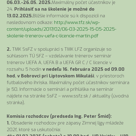
06.03.-26.05. 2025.
Maximálny počet účastníkov je
24.
Prihlásiť sa na školenie je možné do
13.02.2025.
Bližšie informácie sú k dispozícii na
nasledovnom odkaze:
http://www.tfz.sk/wp-
content/uploads/2017/02/06-03-2025-15-05-2025-
skolenie-trenerov-uefa-c-licencie-martin.pdf
2.
TMK SsFZ v spolupráci s TMK LFZ organizuje so
súhlasom TÚ SFZ – vzdelávanie trénerov seminár
trénerov UEFA A, UEFA B a UEFA GR C / C licencie v
rozsahu 5 hodín
v nedeľu 16. februára 2025 od 09.00
hod. v Bobrovci pri Liptovskom Mikuláši
, v priestoroch
futbalového ihriska. Maximálny počet účastníkov seminára
je 50. Informácie o seminári a prihláška na seminár
nájdete na stránke SsFZ – www.ssfz.sk / aktuality (úvodná
stránka).
Komisia rozhodcov (predseda Ing. Peter Šmid):
1.
Obsadenie rozhodcov pre zápasy Zimnej ligy mládeže
202ť, ktoré sa uskutočnia: