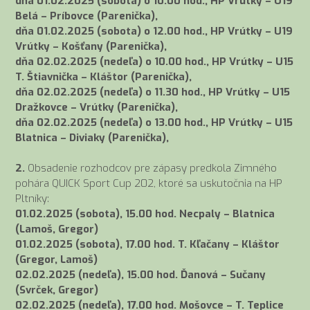
dňa 01.02.2025 (sobota) o 10.00 hod., HP Vrútky – U19
Belá – Príbovce (Parenička),
dňa 01.02.2025 (sobota) o 12.00 hod., HP Vrútky – U19
Vrútky – Košťany (Parenička),
dňa 02.02.2025 (nedeľa) o 10.00 hod., HP Vrútky – U15
T. Štiavnička – Kláštor (Parenička),
dňa 02.02.2025 (nedeľa) o 11.30 hod., HP Vrútky – U15
Dražkovce – Vrútky (Parenička),
dňa 02.02.2025 (nedeľa) o 13.00 hod., HP Vrútky – U15
Blatnica – Diviaky (Parenička),
2.
Obsadenie rozhodcov pre zápasy predkola Zimného
pohára QUICK Sport Cup 202, ktoré sa uskutočnia na HP
Pltníky:
01.02.2025 (sobota), 15.00 hod. Necpaly – Blatnica
(Lamoš, Gregor)
01.02.2025 (sobota), 17.00 hod. T. Kľačany – Kláštor
(Gregor, Lamoš)
02.02.2025 (nedeľa), 15.00 hod. Ďanová – Sučany
(Svrček, Gregor)
02.02.2025 (nedeľa), 17.00 hod. Mošovce – T. Teplice