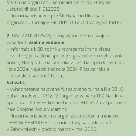
Martin na organizáciu seminára trénerov, ktorý sa
uskutočnil dňa 11.01.2025,
– finančný príspevok pre ŠK Dynamo Diviaky na
organizáciu turnajov kat. U09, U11 a U13 vo výške 150 €.
2.
Dňa 22.01.2025 Výkonný výbor TFZ na svojom
zasadnutí
vzal na vedomie
:
– informácie k 28. ročníku reprezentačného plesu
TFZ, ktorý je tradične spojený s galavečerom vyhlásenia
ankety Najlepší futbalista roka 2024, Najlepší dorastenec
roka 2024, Najlepší žiak roka 2024, Píšťalka roka a
Trénerská osobnosť Turca,
Schválil:
– vyhodnotenie halového futbalového turnaja R a DZ „O
pohár predsedu KR SsFZ“ organizovaného TFZ Martin v
spolupráci KR SsFZ konaného dňa 18.01.2025 v športovej
hale Spojenej škole v Martine
– finančný príspevok na organizáciu školenia trénerov
UEFA GRASSROOTS C licencie, ktorý sa bude konať
v Žabokrekoch v období marec – máj 2025.