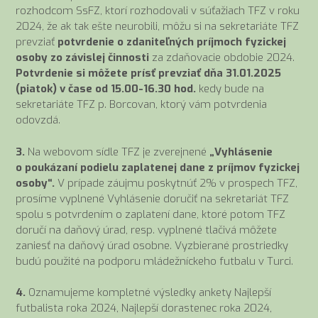
rozhodcom SsFZ, ktorí rozhodovali v súťažiach TFZ v roku
2024, že ak tak ešte neurobili, môžu si na sekretariáte TFZ
prevziať
potvrdenie o zdaniteľných príjmoch fyzickej
osoby zo závislej činnosti
za zdaňovacie obdobie 2024.
Potvrdenie si môžete prísť prevziať dňa 31.01.2025
(piatok) v čase od 15.00-16.30 hod.
kedy bude na
sekretariáte TFZ p. Borcovan, ktorý vám potvrdenia
odovzdá.
3.
Na webovom sídle TFZ je zverejnené
„Vyhlásenie
o poukázaní podielu zaplatenej dane z príjmov fyzickej
osoby“.
V prípade záujmu poskytnúť 2% v prospech TFZ,
prosíme vyplnené Vyhlásenie doručiť na sekretariát TFZ
spolu s potvrdením o zaplatení dane, ktoré potom TFZ
doručí na daňový úrad, resp. vyplnené tlačivá môžete
zaniesť na daňový úrad osobne. Vyzbierané prostriedky
budú použité na podporu mládežníckeho futbalu v Turci.
4.
Oznamujeme kompletné výsledky ankety Najlepší
futbalista roka 2024, Najlepší dorastenec roka 2024,