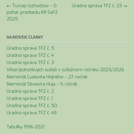
Navigácia
←
Turnaj rozhodcov – O
Úradná správa TFZ č. 23
→
v
pohár predsedu KR SsFZ
článkoch
2025
NAJNOVŠIE ČLÁNKY
Úradná správa TFZ č. 5
Úradná správa TFZ č. 4
Úradná správa TFZ č. 3
Víťazi jednotlivých súťaží v súťažnom ročníku 2025/2026
Memoriál Ľudovíta Hojného – 27. ročník
Memoriál Silvestra Huja – 9. ročník
Úradná správa TFZ č. 2
Úradná správa TFZ č. 1
Úradná správa TFZ č. 50
Úradná správa TFZ č. 49
Tabuľky 1996-2021