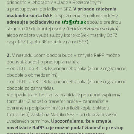
priebežne v lehotách v súlade s Registračným
a prestupovým poriadkom SFZ.
V prípade založenia
osobného konta ISSF
, resp. zmeny e-mailovej adresy
adresujte požiadavku na
tfz@tfz.sk
spolu s prednou
stranou OP dotknutej osoby
(tej ktorej zmena sa týka)
alebo môžete využiť služby ktorejkoľvek matriky ObFZ
resp. RFZ (spolu 38 matrík v rámci SFZ).
2.
V nasledujúcom období bude v zmysle RaPP možné
podávať žiadosť o prestup amatéra:
– od 01.01. do 31.03. kalendárneho roka (zimné registračné
obdobie s obmedzením),
– od 01.01. do 31.03. kalendárneho roka (zimné registračné
obdobie zo zahraničia).
V prípade transferu zo zahraničia je potrebné vyplnený
formulár „Žiadosť o transfer hráča – zahraničie“ s
overeným podpisom hráča (priložiť kópiu dokladu
totožnosti) zaslať na Matriku SFZ – pri dodržaní vyššie
uvedených termínov.
Upozorňujeme, že v zmysle
novelizácie RaPP-u je možné podať žiadosť o prestup