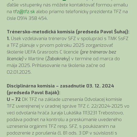
ďalšie vstupenky nás môžete kontaktovať formou emailu
na
tfz@tfz.sk
alebo priamo telefonicky prezidenta TFZ na
čísle 0914 358 454.
Trénersko-metodická komisia (predseda Pavol Šuhaj):
1.
Úsek vzdelávania trénerov SFZ v spolupráci s TMK SsFZ
a TFZ plánuje v prvom polroku 2025 zorganizovať
školenie UEFA Grasroots C licencie
(pre trénerov bez
licencie)
v Martine (
Žabokreky
) v termíne od marca do
mája 2025. Prihlasovanie na školenia začne od
02.01.2025.
Disciplinárna komisia – zasadnutie 03. 12. 2024
(predseda Pavol Baják):
U – 72
DK TFZ na základe uznesenia Odvolacej komisie
TFZ uverejnenej v úradnej správe TFZ č. 22/2024-2025 vo
veci odvolania hráča Juraja Lukášika 1113231 Trebostovo,
podáva podnet na kontrolu a preskúmanie uvedeného
uznesenia orgánmi TFZ resp. SFZ, s poukázaním na
podozrenie z porušenia čl. 81 ods. 3 DP v súvislosti s