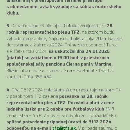
amatéra aj v prestupovom termíne prestupu
s obmedzením, avšak vyžaduje sa súhlas materského
klubu.
3.
Oznamujeme FK ako aj futbalovej verejnosti, že
28.
ročník reprezentačného plesu TFZ,
na ktorom budú
vyhodnotené ankety Najlepší futbalista roka 2024, Najlepší
dorastenec a žiak roka 2024, Trénerská osobnosť Turca
a Píšťalka roka 2024,
sa uskutoční dňa 24.01.2025
(piatok) so začiatkom o 19.00 hod. v priestoroch
spoločenskej sály penziónu Čierna pani v Martine.
Bližšie informácie a rezervácie na sekretariáte TFZ, tel.
kontakt: 0914 358 454.
4.
Dňa 05.12.2024 bola štatutárom, resp. tajomníkom FK
v pôsobnosti TFZ zaslaná
pozvánka na 28. ročník
reprezentačného plesu TFZ. Pozvánka platí v cene
jedného lístka pre 2 osoby pre futbalový klub
(1+1)
.
Cena lístka – 45 €. Zároveň si dovoľujeme požiadať FK o
spätné potvrdenie prípadnej účasti do 31.12.2024
odpoveďou na e-mail
tfz@tfz.sk
.
V prípade záujmu o