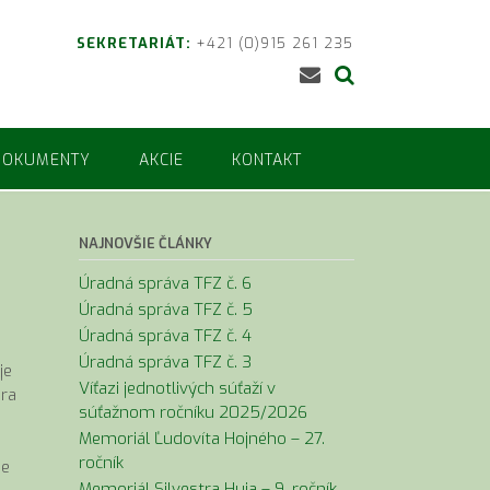
SEKRETARIÁT:
+421 (0)915 261 235
DOKUMENTY
AKCIE
KONTAKT
NAJNOVŠIE ČLÁNKY
Úradná správa TFZ č. 6
Úradná správa TFZ č. 5
Úradná správa TFZ č. 4
Úradná správa TFZ č. 3
je
Víťazi jednotlivých súťaží v
ára
súťažnom ročníku 2025/2026
Memoriál Ľudovíta Hojného – 27.
ročník
ne
Memoriál Silvestra Huja – 9. ročník