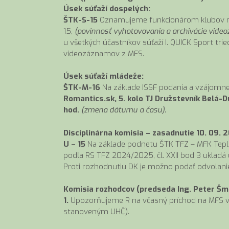
Úsek súťaží dospelých:
ŠTK-S-15
Oznamujeme funkcionárom klubov muž
15,
(povinnosť vyhotovovania a archivácie vide
u všetkých účastníkov súťaží I. QUICK Sport tri
videozáznamov z MFS.
Úsek súťaží mládeže:
ŠTK-M-16
Na základe ISSF podania a vzájomn
Romantics.sk, 5. kolo TJ Družstevník Belá-D
hod.
(zmena dátumu a času).
Disciplinárna komisia – zasadnutie 10. 09. 
U – 15
Na základe podnetu ŠTK TFZ – MFK Teplič
podľa RS TFZ 2024/2025, čl. XXII bod 3 ukladá 
Proti rozhodnutiu DK je možno podať odvolanie 
Komisia rozhodcov (predseda Ing. Peter Šmi
1.
Upozorňujeme R na včasný príchod na MFS v z
stanoveným UHČ).