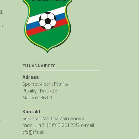
l.
ia
TU NÁS NÁJDETE
Adresa
Športový park Pltníky
Pltníky 11570/25
Martin 036 01
Kontakt
Sekretár: Martina Žalmanová
ed
mob.: +421 (0)915 261 235, e-mail:
tfz@tfz.sk