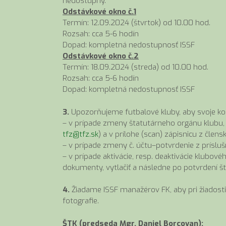
nedostupný.
Odstávkové okno č.1
Termín: 12.09.2024 (štvrtok) od 10.00 hod.
Rozsah: cca 5-6 hodín
Dopad: kompletná nedostupnosť ISSF
Odstávkové okno č.2
Termín: 18.09.2024 (streda) od 10.00 hod.
Rozsah: cca 5-6 hodín
Dopad: kompletná nedostupnosť ISSF
3.
Upozorňujeme futbalové kluby, aby svoje kont
– v prípade zmeny štatutárneho orgánu klubu, 
tfz@tfz.sk
) a v prílohe (scan) zápisnicu z člen
– v prípade zmeny č. účtu–potvrdenie z prísluš
– v prípade aktivácie, resp. deaktivácie klubov
dokumenty, vytlačiť a následne po potvrdení š
4.
Žiadame ISSF manažérov FK, aby pri žiadosti
fotografie.
ŠTK (predseda Mgr. Daniel Borcovan):