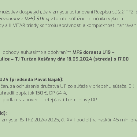
stiev dospelých, že v zmysle ustanovení Rozpisu súťaží TFZ, č
ozáznamov z MFS) ŠTK aj v
tomto súťažnom ročníku vykoná
edy a II. VITAR triedy kontrolu správnosti a komplexnosti nahrávan
ej dohody, súhlasíme s odohraním
MFS dorastu U19 –
ulice – TJ Turčan Košťany dňa 18.09.2024 (streda) o 17.00
2024 (predseda Pavol Baják):
an, za odhlásenie družstva U11 zo súťaže v priebehu súťaže, DK
uhradiť poplatok 150 €, DP 64-4,
podľa ustanovení Tretej časti Tretej hlavy DP.
d):
mysle RS TFZ 2024/2025, čl. XVIII bod 3 (najneskôr 45 min. pr