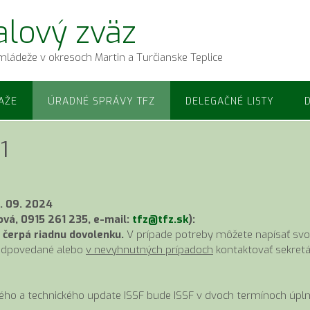
alový zväz
mládeže v okresoch Martin a Turčianske Teplice
AŽE
ÚRADNÉ SPRÁVY TFZ
DELEGAČNÉ LISTY
1
2. 09. 2024
vá, 0915 261 235, e-mail:
tfz@tfz.sk
):
čerpá riadnu dovolenku.
V prípade potreby môžete napísať svo
 odpovedané alebo
v nevyhnutných prípadoch
kontaktovať sekret
o a technického update ISSF bude ISSF v dvoch termínoch úpl