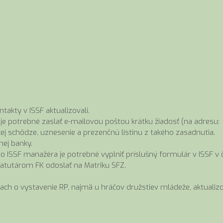
akty v ISSF aktualizovali.
je potrebné zaslať e-mailovou poštou krátku žiadosť (na adresu:
skej schôdze, uznesenie a prezenčnú listinu z takého zasadnutia.
nej banky.
ého ISSF manažéra je potrebné vyplniť príslušný formulár v ISSF v 
tatutárom FK odoslať na Matriku SFZ.
ach o vystavenie RP, najmä u hráčov družstiev mládeže, aktualizo