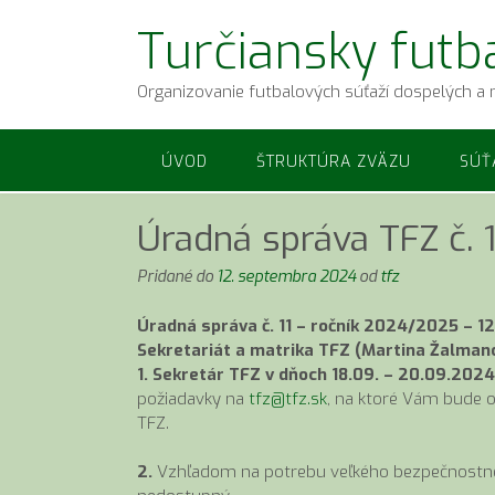
Prejsť
Turčiansky futb
na
obsah
Organizovanie futbalových súťaží dospelých a 
ÚVOD
ŠTRUKTÚRA ZVÄZU
SÚŤ
Úradná správa TFZ č. 1
Pridané do
12. septembra 2024
od
tfz
Úradná správa č. 11 – ročník 2024/2025 – 1
Sekretariát a matrika TFZ (Martina Žalmano
1. Sekretár
TFZ v dňoch 18.09. – 20.09.2024
požiadavky na
tfz@tfz.sk
, na ktoré Vám bude
TFZ.
2.
Vzhľadom na potrebu veľkého bezpečnostnéh