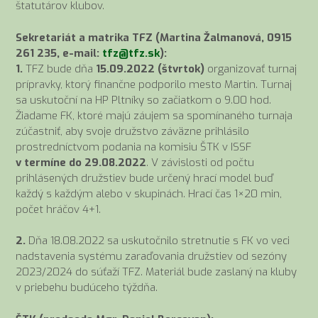
štatutárov klubov.
Sekretariát a matrika TFZ (Martina Žalmanová, 0915
261 235, e-mail:
tfz@tfz.sk
):
1.
TFZ bude dňa
15.09.2022 (štvrtok)
organizovať turnaj
prípravky, ktorý finančne podporilo mesto Martin. Turnaj
sa uskutoční na HP Pltníky so začiatkom o 9.00 hod.
Žiadame FK, ktoré majú záujem sa spomínaného turnaja
zúčastniť, aby svoje družstvo záväzne prihlásilo
prostredníctvom podania na komisiu ŠTK v ISSF
v termíne do 29.08.2022
. V závislosti od počtu
prihlásených družstiev bude určený hrací model buď
každý s každým alebo v skupinách. Hrací čas 1×20 min,
počet hráčov 4+1.
2.
Dňa 18.08.2022 sa uskutočnilo stretnutie s FK vo veci
nadstavenia systému zaraďovania družstiev od sezóny
2023/2024 do súťaží TFZ. Materiál bude zaslaný na kluby
v priebehu budúceho týždňa.