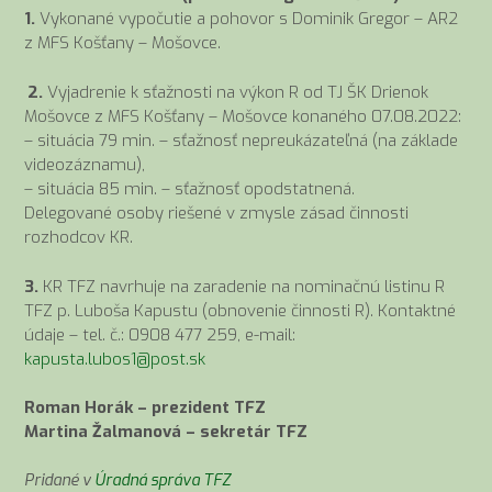
1.
Vykonané vypočutie a pohovor s Dominik Gregor – AR2
z MFS Košťany – Mošovce.
2.
Vyjadrenie k sťažnosti na výkon R od TJ ŠK Drienok
Mošovce z MFS Košťany – Mošovce konaného 07.08.2022:
– situácia 79 min. – sťažnosť nepreukázateľná (na základe
videozáznamu),
– situácia 85 min. – sťažnosť opodstatnená.
Delegované osoby riešené v zmysle zásad činnosti
rozhodcov KR.
3.
KR TFZ navrhuje na zaradenie na nominačnú listinu R
TFZ p. Luboša Kapustu (obnovenie činnosti R). Kontaktné
údaje – tel. č.: 0908 477 259, e-mail:
kapusta.lubos1@post.sk
Roman Horák – prezident TFZ
Martina Žalmanová – sekretár TFZ
Pridané v
Úradná správa TFZ