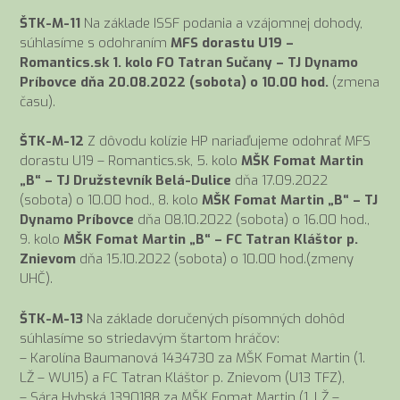
ŠTK-M-11
Na základe ISSF podania a vzájomnej dohody,
súhlasíme s odohraním
MFS dorastu U19 –
Romantics.sk 1. kolo FO Tatran Sučany – TJ Dynamo
Príbovce dňa 20.08.2022 (sobota) o 10.00 hod.
(zmena
času).
ŠTK-M-12
Z dôvodu kolízie HP nariaďujeme odohrať MFS
dorastu U19 – Romantics.sk, 5. kolo
MŠK Fomat Martin
„B“ – TJ Družstevník Belá-Dulice
dňa 17.09.2022
(sobota) o 10.00 hod., 8. kolo
MŠK Fomat Martin „B“ – TJ
Dynamo Príbovce
dňa 08.10.2022 (sobota) o 16.00 hod.,
9. kolo
MŠK Fomat Martin „B“ – FC Tatran Kláštor p.
Znievom
dňa 15.10.2022 (sobota) o 10.00 hod.(zmeny
UHČ).
ŠTK-M-13
Na základe doručených písomných dohôd
súhlasíme so striedavým štartom hráčov:
– Karolína Baumanová 1434730 za MŠK Fomat Martin (1.
LŽ – WU15) a FC Tatran Kláštor p. Znievom (U13 TFZ),
– Sára Hybská 1390188 za MŠK Fomat Martin (1. LŽ –