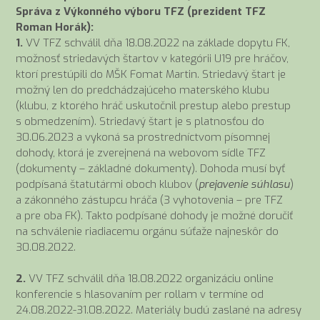
Správa z Výkonného výboru TFZ (prezident TFZ
Roman Horák):
1.
VV TFZ schválil dňa 18.08.2022 na základe dopytu FK,
možnosť striedavých štartov v kategórii U19 pre hráčov,
ktorí prestúpili do MŠK Fomat Martin. Striedavý štart je
možný len do predchádzajúceho materského klubu
(klubu, z ktorého hráč uskutočnil prestup alebo prestup
s obmedzením). Striedavý štart je s platnosťou do
30.06.2023 a vykoná sa prostredníctvom písomnej
dohody, ktorá je zverejnená na webovom sídle TFZ
(dokumenty – základné dokumenty). Dohoda musí byť
podpísaná štatutármi oboch klubov (
prejavenie súhlasu
)
a zákonného zástupcu hráča (3 vyhotovenia – pre TFZ
a pre oba FK). Takto podpísané dohody je možné doručiť
na schválenie riadiacemu orgánu súťaže najneskôr do
30.08.2022.
2.
VV TFZ schválil dňa 18.08.2022 organizáciu online
konferencie s hlasovaním per rollam v termíne od
24.08.2022-31.08.2022. Materiály budú zaslané na adresy