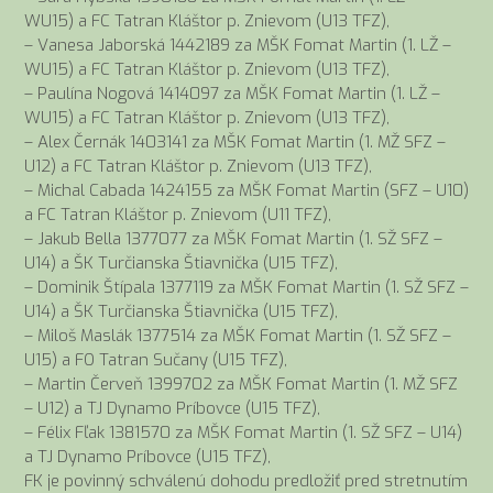
WU15) a FC Tatran Kláštor p. Znievom (U13 TFZ),
– Vanesa Jaborská 1442189 za MŠK Fomat Martin (1. LŽ –
WU15) a FC Tatran Kláštor p. Znievom (U13 TFZ),
– Paulína Nogová 1414097 za MŠK Fomat Martin (1. LŽ –
WU15) a FC Tatran Kláštor p. Znievom (U13 TFZ),
– Alex Černák 1403141 za MŠK Fomat Martin (1. MŽ SFZ –
U12) a FC Tatran Kláštor p. Znievom (U13 TFZ),
– Michal Cabada 1424155 za MŠK Fomat Martin (SFZ – U10)
a FC Tatran Kláštor p. Znievom (U11 TFZ),
– Jakub Bella 1377077 za MŠK Fomat Martin (1. SŽ SFZ –
U14) a ŠK Turčianska Štiavnička (U15 TFZ),
– Dominik Štípala 1377119 za MŠK Fomat Martin (1. SŽ SFZ –
U14) a ŠK Turčianska Štiavnička (U15 TFZ),
– Miloš Maslák 1377514 za MŠK Fomat Martin (1. SŽ SFZ –
U15) a FO Tatran Sučany (U15 TFZ),
– Martin Červeň 1399702 za MŠK Fomat Martin (1. MŽ SFZ
– U12) a TJ Dynamo Príbovce (U15 TFZ),
– Félix Fľak 1381570 za MŠK Fomat Martin (1. SŽ SFZ – U14)
a TJ Dynamo Príbovce (U15 TFZ),
FK je povinný schválenú dohodu predložiť pred stretnutím