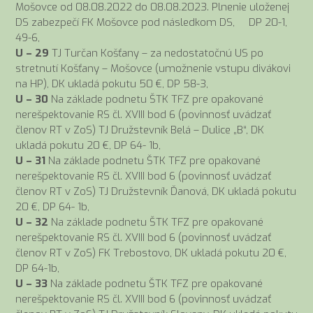
Mošovce od 08.08.2022 do 08.08.2023. Plnenie uloženej
DS zabezpečí FK Mošovce pod následkom DS, DP 20-1,
49-6,
U – 29
TJ Turčan Košťany – za nedostatočnú US po
stretnutí Košťany – Mošovce (umožnenie vstupu divákovi
na HP), DK ukladá pokutu 50 €, DP 58-3,
U – 30
Na základe podnetu ŠTK TFZ pre opakované
nerešpektovanie RS čl. XVIII bod 6 (povinnosť uvádzať
členov RT v ZoS) TJ Družstevník Belá – Dulice „B“, DK
ukladá pokutu 20 €, DP 64- 1b,
U – 31
Na základe podnetu ŠTK TFZ pre opakované
nerešpektovanie RS čl. XVIII bod 6 (povinnosť uvádzať
členov RT v ZoS) TJ Družstevník Ďanová, DK ukladá pokutu
20 €, DP 64- 1b,
U – 32
Na základe podnetu ŠTK TFZ pre opakované
nerešpektovanie RS čl. XVIII bod 6 (povinnosť uvádzať
členov RT v ZoS) FK Trebostovo, DK ukladá pokutu 20 €,
DP 64-1b,
U – 33
Na základe podnetu ŠTK TFZ pre opakované
nerešpektovanie RS čl. XVIII bod 6 (povinnosť uvádzať