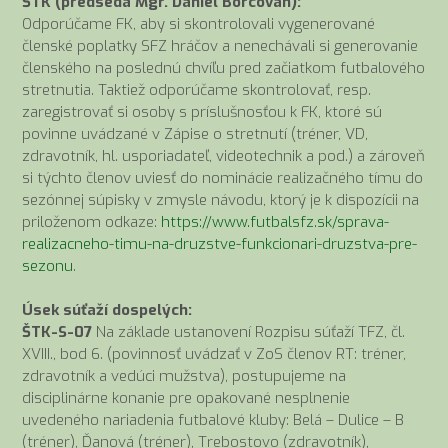
ŠTK (predseda Mgr. Daniel Borcovan):
Odporúčame FK, aby si skontrolovali vygenerované
členské poplatky SFZ hráčov a nenechávali si generovanie
členského na poslednú chvíľu pred začiatkom futbalového
stretnutia. Taktiež odporúčame skontrolovať, resp.
zaregistrovať si osoby s príslušnosťou k FK, ktoré sú
povinne uvádzané v Zápise o stretnutí (tréner, VD,
zdravotník, hl. usporiadateľ, videotechnik a pod.) a zároveň
si týchto členov uviesť do nominácie realizačného tímu do
sezónnej súpisky v zmysle návodu, ktorý je k dispozícii na
priloženom odkaze:
https://www.futbalsfz.sk/sprava-
realizacneho-timu-na-druzstve-funkcionari-druzstva-pre-
sezonu
.
Úsek súťaží dospelých:
ŠTK-S-07
Na základe ustanovení Rozpisu súťaží TFZ, čl.
XVIII., bod 6. (povinnosť uvádzať v ZoS členov RT: tréner,
zdravotník a vedúci mužstva), postupujeme na
disciplinárne konanie pre opakované nesplnenie
uvedeného nariadenia futbalové kluby: Belá – Dulice – B
(tréner), Ďanová (tréner), Trebostovo (zdravotník),