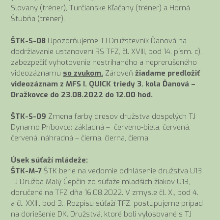
Slovany (tréner), Turčianske Kľačany (tréner) a Horná
Štubňa (tréner).
ŠTK-S-08
Upozorňujeme TJ Družstevník Ďanová na
dodržiavanie ustanovení RS TFZ, čl. XVIII, bod 14, písm. c),
zabezpečiť vyhotovenie nestrihaného a neprerušeného
videozáznamu
so zvukom.
Zároveň
žiadame predložiť
videozáznam z MFS I. QUICK triedy 3. kola Ďanová –
Dražkovce
do 23.08.2022 do 12.00 hod.
ŠTK-S-09
Zmena farby dresov družstva dospelých TJ
Dynamo Príbovce: základná – červeno-biela, červená,
červená, náhradná – čierna, čierna, čierna.
Úsek súťaží mládeže:
ŠTK-M-7
ŠTK berie na vedomie odhlásenie družstva U13
TJ Družba Malý Čepčín zo súťaže mladších žiakov U13,
doručené na TFZ dňa 16.08.2022. V zmysle čl. X., bod 4.
a čl. XXII., bod 3., Rozpisu súťaží TFZ, postupujeme prípad
na doriešenie DK. Družstvá, ktoré boli vylosované s TJ