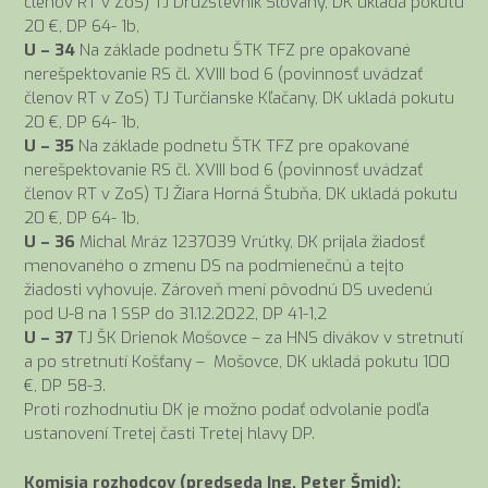
členov RT v ZoS) TJ Družstevník Slovany, DK ukladá pokutu
20 €, DP 64- 1b,
U – 34
Na základe podnetu ŠTK TFZ pre opakované
nerešpektovanie RS čl. XVIII bod 6 (povinnosť uvádzať
členov RT v ZoS) TJ Turčianske Kľačany, DK ukladá pokutu
20 €, DP 64- 1b,
U – 35
Na základe podnetu ŠTK TFZ pre opakované
nerešpektovanie RS čl. XVIII bod 6 (povinnosť uvádzať
členov RT v ZoS) TJ Žiara Horná Štubňa, DK ukladá pokutu
20 €, DP 64- 1b,
U – 36
Michal Mráz 1237039 Vrútky, DK prijala žiadosť
menovaného o zmenu DS na podmienečnú a tejto
žiadosti vyhovuje. Zároveň mení pôvodnú DS uvedenú
pod U-8 na 1 SSP do 31.12.2022, DP 41-1,2
U – 37
TJ ŠK Drienok Mošovce – za HNS divákov v stretnutí
a po stretnutí Košťany – Mošovce, DK ukladá pokutu 100
€, DP 58-3.
Proti rozhodnutiu DK je možno podať odvolanie podľa
ustanovení Tretej časti Tretej hlavy DP.
Komisia rozhodcov (predseda Ing. Peter Šmid):