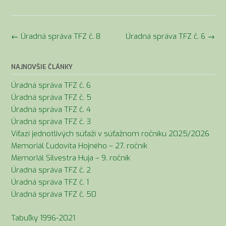
Navigácia
←
Úradná správa TFZ č. 8
Úradná správa TFZ č. 6
→
v
článkoch
NAJNOVŠIE ČLÁNKY
Úradná správa TFZ č. 6
Úradná správa TFZ č. 5
Úradná správa TFZ č. 4
Úradná správa TFZ č. 3
Víťazi jednotlivých súťaží v súťažnom ročníku 2025/2026
Memoriál Ľudovíta Hojného – 27. ročník
Memoriál Silvestra Huja – 9. ročník
Úradná správa TFZ č. 2
Úradná správa TFZ č. 1
Úradná správa TFZ č. 50
Tabuľky 1996-2021