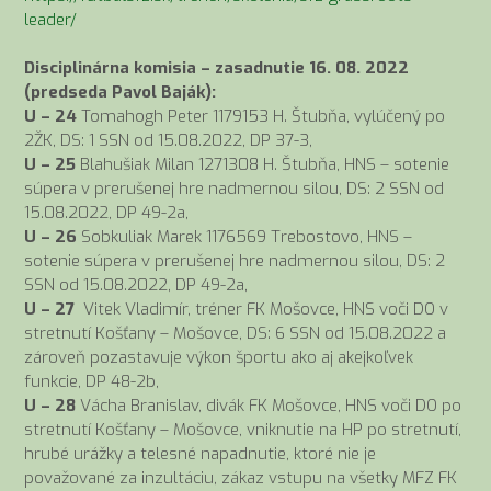
leader/
Disciplinárna komisia – zasadnutie 16. 08. 2022
(predseda Pavol Baják):
U – 24
Tomahogh Peter 1179153 H. Štubňa, vylúčený po
2ŽK, DS: 1 SSN od 15.08.2022, DP 37-3,
U – 25
Blahušiak Milan 1271308 H. Štubňa, HNS – sotenie
súpera v prerušenej hre nadmernou silou, DS: 2 SSN od
15.08.2022, DP 49-2a,
U – 26
Sobkuliak Marek 1176569 Trebostovo, HNS –
sotenie súpera v prerušenej hre nadmernou silou, DS: 2
SSN od 15.08.2022, DP 49-2a,
U – 27
Vitek Vladimír, tréner FK Mošovce, HNS voči DO v
stretnutí Košťany – Mošovce, DS: 6 SSN od 15.08.2022 a
zároveň pozastavuje výkon športu ako aj akejkoľvek
funkcie, DP 48-2b,
U – 28
Vácha Branislav, divák FK Mošovce, HNS voči DO po
stretnutí Košťany – Mošovce, vniknutie na HP po stretnutí,
hrubé urážky a telesné napadnutie, ktoré nie je
považované za inzultáciu, zákaz vstupu na všetky MFZ FK