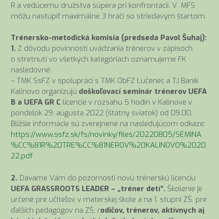
R a vedúcemu družstva súpera pri konfrontácii. V MFS
môžu nastúpiť maximálne 3 hráči so striedavým štartom.
Trénersko-metodická komisia (predseda Pavol Šuhaj):
1.
Z dôvodu povinnosti uvádzania trénerov v zápisoch
o stretnutí vo všetkých kategóriách oznamujeme FK
nasledovné:
– TMK SsFZ v spolupráci s TMK ObFZ Lučenec a TJ Baník
Kalinovo organizujú
doškoľovací seminár trénerov UEFA
B a UEFA GR C
licencie v rozsahu 5 hodín v Kalinove v
pondelok 29. augusta 2022 (štátny sviatok) od 09.00.
Bližšie informácie sú zverejnené na nasledujúcom odkaze:
https://www.ssfz.sk/fs/novinky/files/20220805/SEMINA
%CC%81R%20TRE%CC%81NEROV%20KALINOVO%2020
22.pdf
2.
Dávame Vám do pozornosti novú trénerskú licenciu
UEFA GRASSROOTS LEADER – „tréner detí“.
Školenie je
určené pre učiteľov v materskej škole a na 1. stupni ZŠ, pre
ďalších pedagógov na ZŠ, r
odičov, trénerov, aktívnych aj