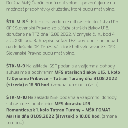
Družba Malý Čepčín budú mať voľno. Upozorňujeme na
možnosť predohrávky družstiev, ktoré budú mať voľno.
ŠTK-M-8
ŠTK berie na vedomie odhlásenie družstva U15
OFK Slovenské Pravno zo súťaže starších žiakov U15,
doručené na TFZ dňa 16.08.2022. V zmysle čl. X., bod 4.
a čl. XXII., bod 3., Rozpisu súťaží TFZ, postupujeme prípad
na doriešenie DK. Družstvá, ktoré boli vylosované s OFK
Slovenské Pravno budú mať voľno.
ŠTK-M-9
Na základe ISSF podania a vzájomnej dohody,
súhlasíme s odohraním
MFS starších žiakov U15, 1. kolo
TJ Dynamo Príbovce – Tatran Turany dňa 31.08.2022
(streda) o 16.30 hod.
(zmena termínu a času).
ŠTK-M-10
Na základe ISSF podania a vzájomnej dohody,
súhlasíme s odohraním
MFS dorastu U19 –
Romantics.sk 1. kolo Tatran Turany – MŠK FOMAT
Martin dňa 01.09.2022 (štvrtok) o 10.00 hod.
(zmena
termínu).