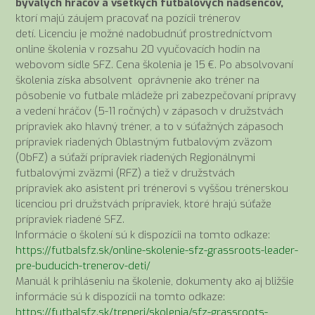
bývalých hráčov a všetkých futbalových nadšencov,
ktorí majú záujem pracovať na pozícii trénerov
detí. Licenciu je možné nadobudnúť prostredníctvom
online školenia v rozsahu 20 vyučovacích hodín na
webovom sídle SFZ. Cena školenia je 15 €. Po absolvovaní
školenia získa absolvent oprávnenie ako tréner na
pôsobenie vo futbale mládeže pri zabezpečovaní prípravy
a vedení hráčov (5-11 ročných) v zápasoch v družstvách
prípraviek ako hlavný tréner, a to v súťažných zápasoch
prípraviek riadených Oblastným futbalovým zväzom
(ObFZ) a súťaží prípraviek riadených Regionálnymi
futbalovými zväzmi (RFZ) a tiež v družstvách
prípraviek ako asistent pri trénerovi s vyššou trénerskou
licenciou pri družstvách prípraviek, ktoré hrajú súťaže
prípraviek riadené SFZ.
Informácie o školení sú k dispozícii na tomto odkaze:
https://futbalsfz.sk/online-skolenie-sfz-grassroots-leader-
pre-buducich-trenerov-deti/
Manuál k prihláseniu na školenie, dokumenty ako aj bližšie
informácie sú k dispozícii na tomto odkaze:
https://futbalsfz.sk/treneri/skolenia/sfz-grassroots-