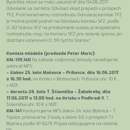
Bystrička, ktoré sa malo uskutočniť dňa 04.06.2017.
Odvolanie sa zamieta. Odvolací vklad prepadá v prospech
TFZ. Proti konečnému rozhodnutiu Odvolacej komisie TFZ
je možné podať podnet na Odvolaciu komisiu SFZ, podľa
čl. 60 Stanov SFZ na preskúmanie súladu právoplatného
rozhodnutia, resp. na Komoru SFZ pre riešenie sporov, pri
dodržaní ustanovení čl. 59 týchto Stanov.“
Komisia mládeže (predseda Peter Moric):
KM-139,140
Na základe vzájomnej dohody nariaďujeme
odohrať MFS:
– žiakov 25. kolo Mošovce – Príbovce, dňa 16.06.2017
o 16.30 hod.
na ihrisku v Mošovciach. Príbovce uhr. 10 €
v MZF,
– dorastu 26. kolo T. Štiavnička – Žabokreky, dňa
17.06.2017 o 13.00 hod. na ihrisku v Podhradí !!.
T.
Štiavnička uhr. 10 € v MZF.
KM-141
Kontumujeme MFS žiakov 24. kolo Blatnica – T.
Teplice, priznávame 3 body a skóre 3:0 v prospech TJ
Blatnica podľa SP 82/1f. Prípad odstupujeme na riešenie
DK.