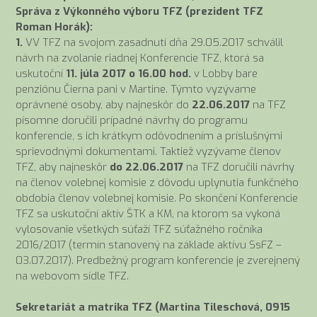
Správa z Výkonného výboru TFZ (prezident TFZ
Roman Horák):
1.
VV TFZ na svojom zasadnutí dňa 29.05.2017 schválil
návrh na zvolanie riadnej Konferencie TFZ, ktorá sa
uskutoční
11. júla 2017 o 16.00 hod.
v Lobby bare
penziónu Čierna pani v Martine. Týmto vyzývame
oprávnené osoby, aby najneskôr do
22.06.2017
na TFZ
písomne doručili prípadné návrhy do programu
konferencie, s ich krátkym odôvodnením a príslušnými
sprievodnými dokumentami. Taktiež vyzývame členov
TFZ, aby najneskôr
do 22.06.2017
na TFZ doručili návrhy
na členov volebnej komisie z dôvodu uplynutia funkčného
obdobia členov volebnej komisie. Po skončení Konferencie
TFZ sa uskutoční aktív ŠTK a KM, na
ktorom sa vykoná
vylosovanie všetkých súťaží TFZ súťažného ročníka
2016/2017 (termín stanovený na základe aktívu SsFZ –
03.07.2017). Predbežný program konferencie je zverejnený
na webovom sídle TFZ.
Sekretariát a matrika TFZ (Martina Tileschová, 0915