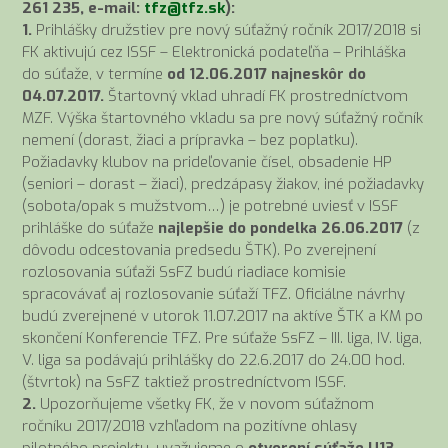
261 235, e-mail:
tfz@tfz.sk
):
1.
Prihlášky družstiev pre nový súťažný ročník 2017/2018 si
FK aktivujú cez ISSF – Elektronická podateľňa – Prihláška
do súťaže, v termíne
od 12.06.2017 najneskôr do
04.07.2017.
Štartovný vklad uhradí FK prostredníctvom
MZF. Výška štartovného vkladu sa pre nový súťažný ročník
nemení (dorast, žiaci a prípravka – bez poplatku).
Požiadavky klubov na prideľovanie čísel, obsadenie HP
(seniori – dorast – žiaci), predzápasy žiakov, iné požiadavky
(sobota/opak s mužstvom…) je potrebné uviesť v ISSF
prihláške do súťaže
najlepšie do pondelka 26.06.2017
(z
dôvodu odcestovania predsedu ŠTK). Po zverejnení
rozlosovania súťaži SsFZ budú riadiace komisie
spracovávať aj rozlosovanie súťaží TFZ. Oficiálne návrhy
budú zverejnené v utorok 11.07.2017 na aktíve ŠTK a KM po
skončení Konferencie TFZ. Pre súťaže SsFZ – III. liga, IV. liga,
V. liga sa podávajú prihlášky do 22.6.2017 do 24.00 hod.
(štvrtok) na SsFZ taktiež prostredníctvom ISSF.
2.
Upozorňujeme všetky FK, že v novom súťažnom
ročníku 2017/2018 vzhľadom na pozitívne ohlasy