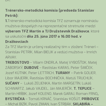
Trénersko-metodická komisia (predseda Stanislav
Petrík):
1.
Trénersko-metodická komisia TFZ oznamuje nomináciu
mužstva dospelých na reprezentačné stretnutie medzi
výberom TFZ Martin a TJ Družstevník Dražkovce
, ktoré
sa uskutoční
dňa 25. júna 2017 o 16.00 hod. v
Dražkovciach
Za TFZ Martin je určený realizačný tím v zložení: Tréneri –
Stanislav PETRÍK, Milan BIELIK a vedúci mužstva – Imrich
ARVAY.
TREBOSTOVO
– Viliam ONDRLA, Matej VYBOŠŤOK, Matej
ZÁBORSKÝ,
DUBOVÉ
– Rastislav KARAS, Peter ŠMIČEK,
Jozef KÚTNIK, Peter LETTRICH,
TURANY
– Patrik GOLIER,
Libor MAJERÍK, Rastislav BOCHNIČKA, Matúš TRUCHLÍK,
SUČANY
– Lukáš ZELIENKA, Martin MARGETÍN, Lukáš
SCHWARTZ, Jakub VAJDEL, Ján MAJERČÍK,
T. TEPLICE
–
Martin HRÍBIK, Jozef KOLENO, Marek GARAJ, Roman FRNO
,
BYSTRIČKA
– Tomáš KRNÁČ, Stanislav KOŠÚT,
PRÍBOVCE
– Michal BIZÍK, Pavol ZIMAN, Ivan ŠTRBÁK,
SKLABIŇA –