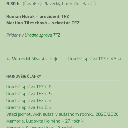
9.30 h.
(Čavolský, Plavecký, Parenička, Bajcár)
Roman Horák – prezident TFZ
Martina Tileschová – sekretár TFZ
Pridané v
Úradná správa TFZ
Navigácia
←
Memoriál Silvestra Huju
Úradná správa TFZ č. 45
→
v
článkoch
NAJNOVŠIE ČLÁNKY
Úradná správa TFZ č. 6
Úradná správa TFZ č. 5
Úradná správa TFZ č. 4
Úradná správa TFZ č. 3
Víťazi jednotlivých súťaží v súťažnom ročníku 2025/2026
Memoriál Ľudovíta Hojného – 27. ročník
Memoriál Silvestra Huja – 9. ročník