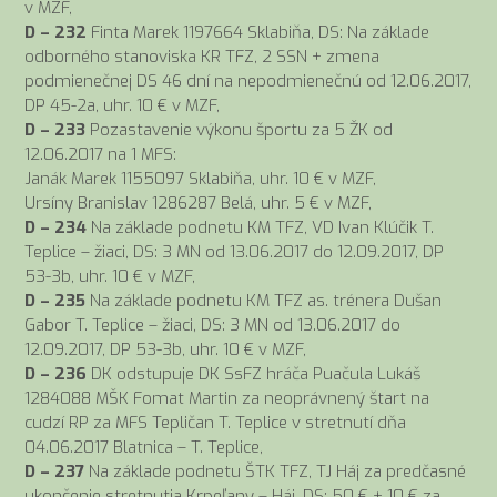
v MZF,
D – 232
Finta Marek 1197664 Sklabiňa, DS: Na základe
odborného stanoviska KR TFZ, 2 SSN + zmena
podmienečnej DS 46 dní na nepodmienečnú od 12.06.2017,
DP 45-2a, uhr. 10 € v MZF,
D – 233
Pozastavenie výkonu športu za 5 ŽK od
12.06.2017 na 1 MFS:
Janák Marek 1155097 Sklabiňa, uhr. 10 € v MZF,
Ursíny Branislav 1286287 Belá, uhr. 5 € v MZF,
D – 234
Na základe podnetu KM TFZ, VD Ivan Klúčik T.
Teplice – žiaci, DS: 3 MN od 13.06.2017 do 12.09.2017, DP
53-3b, uhr. 10 € v MZF,
D – 235
Na základe podnetu KM TFZ as. trénera Dušan
Gabor T. Teplice – žiaci, DS: 3 MN od 13.06.2017 do
12.09.2017, DP 53-3b, uhr. 10 € v MZF,
D – 236
DK odstupuje DK SsFZ hráča Puačula Lukáš
1284088 MŠK Fomat Martin za neoprávnený štart na
cudzí RP za MFS Tepličan T. Teplice v stretnutí dňa
04.06.2017 Blatnica – T. Teplice,
D – 237
Na základe podnetu ŠTK TFZ, TJ Háj za predčasné
ukončenie stretnutia Krpeľany – Háj, DS: 50 € + 10 € za