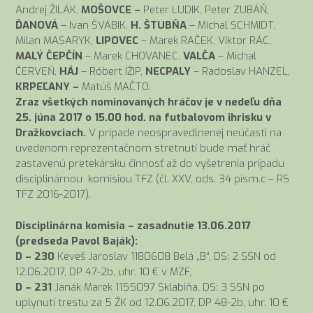
Andrej ŽILÁK,
MOŠOVCE –
Peter LUDIK, Peter ZUBÁŇ,
ĎANOVÁ
– Ivan ŠVÁBIK,
H. ŠTUBŇA
– Michal SCHMIDT,
Milan MASARYK,
LIPOVEC
– Marek RAČEK, Viktor RÁC,
MALÝ ČEPČÍN
– Marek CHOVANEC,
VALČA
– Michal
ČERVEŇ,
HÁJ
– Róbert IŽIP,
NECPALY
– Radoslav HANZEL,
KRPEĽANY –
Matúš MAČTO.
Zraz všetkých nominovaných hráčov je v nedeľu dňa
25. júna 2017 o 15.00 hod. na futbalovom ihrisku v
Dražkovciach.
V prípade neospravedlnenej neúčasti na
uvedenom reprezentačnom stretnutí bude mať hráč
zastavenú pretekársku činnosť až do vyšetrenia prípadu
disciplinárnou komisiou TFZ (čl. XXV, ods. 34 písm.c – RS
TFZ 2016-2017).
Disciplinárna komisia – zasadnutie 13.06.2017
(predseda Pavol Baják):
D – 230
Keveš Jaroslav 1180608 Belá „B“, DS: 2 SSN od
12.06.2017, DP 47-2b, uhr. 10 € v MZF,
D – 231
Janák Marek 1155097 Sklabiňa, DS: 3 SSN po
uplynutí trestu za 5 ŽK od 12.06.2017, DP 48-2b, uhr. 10 €