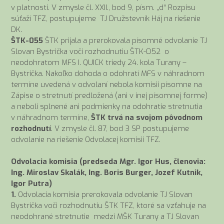
v platnosti. V zmysle čl. XXII., bod 9, písm. „d“ Rozpisu
súťaží TFZ, postupujeme TJ Družstevník Háj na riešenie
DK.
ŠTK-055
ŠTK prijala a prerokovala písomné odvolanie TJ
Slovan Bystrička voči rozhodnutiu ŠTK-052 o
neodohratom MFS I. QUICK triedy 24. kola Turany –
Bystrička. Nakoľko dohoda o odohratí MFS v náhradnom
termíne uvedená v odvolaní nebola komisii písomne na
Zápise o stretnutí predložená (ani v inej písomnej forme)
a neboli splnené ani podmienky na odohratie stretnutia
v náhradnom termíne,
ŠTK trvá na svojom pôvodnom
rozhodnutí
. V zmysle čl. 87, bod 3 SP postupujeme
odvolanie na riešenie Odvolacej komisii TFZ.
Odvolacia komisia (predseda Mgr. Igor Hus, členovia:
Ing. Miroslav Skalák, Ing. Boris Burger, Jozef Kutnik,
Igor Putra)
1.
Odvolacia komisia prerokovala odvolanie TJ Slovan
Bystrička voči rozhodnutiu ŠTK TFZ, ktoré sa vzťahuje na
neodohrané stretnutie medzi MŠK Turany a TJ Slovan