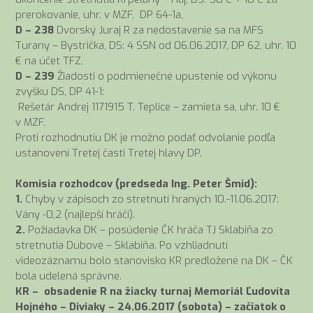
prerokovanie, uhr. v MZF, DP 64-1a,
D – 238
Dvorský Juraj R za nedostavenie sa na MFS
Turany – Bystrička, DS: 4 SSN od 06.06.2017, DP 62, uhr. 10
€ na účet TFZ,
D – 239
Žiadosti o podmienečné upustenie od výkonu
zvyšku DS, DP 41-1:
Rešetár Andrej 1171915 T. Teplice – zamieta sa, uhr. 10 €
v MZF.
Proti rozhodnutiu DK je možno podať odvolanie podľa
ustanovení Tretej časti Tretej hlavy DP.
Komisia rozhodcov (predseda Ing. Peter Šmid):
1.
Chyby v zápisoch zo stretnutí hraných 10.-11.06.2017:
Vány -0,2 (najlepší hráči).
2.
Požiadavka DK – posúdenie ČK hráča TJ Sklabiňa zo
stretnutia Dubové – Sklabiňa. Po vzhliadnutí
videozáznamu bolo stanovisko KR predložené na DK – ČK
bola udelená správne.
KR – obsadenie R na žiacky turnaj Memoriál Ľudovíta
Hojného – Diviaky – 24.06.2017 (sobota) – začiatok o