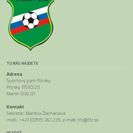
TU NÁS NÁJDETE
Adresa
Športový park Pltníky
Pltníky 11570/25
Martin 036 01
Kontakt
Sekretár: Martina Žalmanová
mob.: +421 (0)915 261 235, e-mail: tfz@tfz.sk
HĽADAŤ