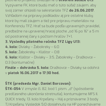
pilotného projektu, uvažujeme o
otvorení súťaže U13
.
Vyzývame FK, ktoré budú mať o túto súťaž záujem, aby
svoj zámer ohlásili na sekretariáte TFZ
do 26.06.2017
.
Vzhľadom na prípravy podkladov aj pre ostatné kluby,
ktoré by mali záujem a tiež pre prípravu materiálov na
Konferenciu TFZ. Hrať sa bude podľa upravených pravidiel,
predbežne na upravenej hracej ploche „od 16 po 16“ a 5 m
od postrannej čiary s počtom hráčov 7+1.
3. Výsledky pilotného ročníka TFZ Ligy U13:
4. kolo:
Diviaky – Žabokreky – 6:0
5. kolo:
Žabokreky – Kláštor – 0:8
6. kolo:
Kláštor – Diviaky – 3:5, Žabokreky – Dražkovce –
0:3 (kontumačne)
Finále – dohrávka 5. kolo:
Dražkovce – Diviaky sa odohrá
v
piatok 16.06.2017 o 17:30 hod.
ŠTK (predseda Mgr. Daniel Borcovan):
ŠTK-054
V zmysle čl. 82, bod 1, písm. „d“ (spôsobenie
predčasného ukončenia stretnutia), kontumujeme MFS II.
QUICK triedy, 13. kolo Krpeľany – Háj a priznávame 3 body
TJ Krpeľany. Výsledok 5:0 dosiahnutý na HP ponechávame