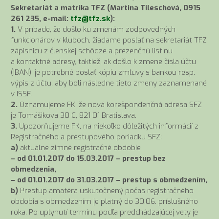
Sekretariát a matrika TFZ (Martina Tileschová, 0915
261 235, e-mail:
tfz@tfz.sk
):
1.
V prípade, že došlo ku zmenám zodpovedných
funkcionárov v kluboch, žiadame poslať na sekretariát TFZ
zápisnicu z členskej schôdze a prezenčnú listinu
a kontaktné adresy, taktiež, ak došlo k zmene čísla účtu
(IBAN), je potrebné poslať kópiu zmluvy s bankou resp.
výpis z účtu, aby boli následne tieto zmeny zaznamenané
v ISSF.
2.
Oznamujeme FK, že nová korešpondenčná adresa SFZ
je Tomášikova 30 C, 821 01 Bratislava.
3.
Upozorňujeme FK, na niekoľko dôležitých informácií z
Registračného a prestupového poriadku SFZ:
a)
aktuálne zimné registračné obdobie
– od 01.01.2017 do 15.03.2017 – prestup bez
obmedzenia,
– od 01.01.2017 do 31.03.2017 – prestup s obmedzením,
b)
Prestup amatéra uskutočnený počas registračného
obdobia s obmedzením je platný do 30.06. príslušného
roka. Po uplynutí termínu podľa predchádzajúcej vety je