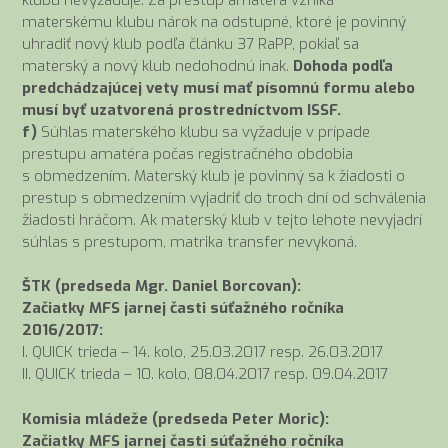
materskému klubu nárok na odstupné, ktoré je povinný
uhradiť nový klub podľa článku 37 RaPP, pokiaľ sa
materský a nový klub nedohodnú inak.
Dohoda podľa
predchádzajúcej vety musí mať písomnú formu alebo
musí byť uzatvorená prostredníctvom ISSF.
f)
Súhlas materského klubu sa vyžaduje v prípade
prestupu amatéra počas registračného obdobia
s obmedzením. Materský klub je povinný sa k žiadosti o
prestup s obmedzením vyjadriť do troch dní od schválenia
žiadosti hráčom. Ak materský klub v tejto lehote nevyjadrí
súhlas s prestupom, matrika transfer nevykoná.
ŠTK (predseda Mgr. Daniel Borcovan):
Začiatky MFS jarnej časti súťažného ročníka
2016/2017:
I. QUICK trieda – 14. kolo, 25.03.2017 resp. 26.03.2017
II. QUICK trieda – 10. kolo, 08.04.2017 resp. 09.04.2017
Komisia mládeže (predseda Peter Moric):
Začiatky MFS jarnej časti súťažného ročníka