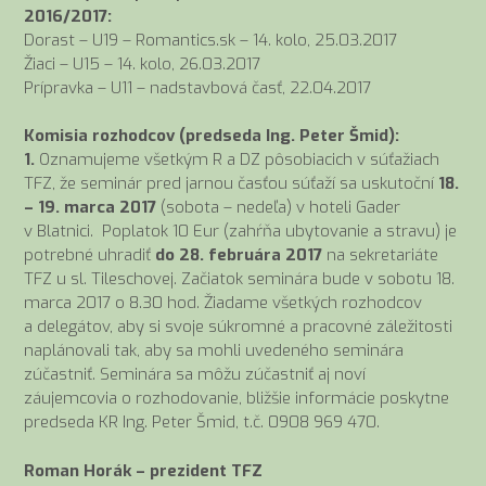
2016/2017:
Dorast – U19 – Romantics.sk – 14. kolo, 25.03.2017
Žiaci – U15 – 14. kolo, 26.03.2017
Prípravka – U11 – nadstavbová časť, 22.04.2017
Komisia rozhodcov (predseda Ing. Peter Šmid):
1.
Oznamujeme všetkým R a DZ pôsobiacich v súťažiach
TFZ, že seminár pred jarnou časťou súťaží sa uskutoční
18.
– 19. marca 2017
(sobota – nedeľa) v hoteli Gader
v Blatnici. Poplatok 10 Eur (zahŕňa ubytovanie a stravu) je
potrebné uhradiť
do 28. februára 2017
na sekretariáte
TFZ u sl. Tileschovej. Začiatok seminára bude v sobotu 18.
marca 2017 o 8.30 hod. Žiadame všetkých rozhodcov
a delegátov, aby si svoje súkromné a pracovné záležitosti
naplánovali tak, aby sa mohli uvedeného seminára
zúčastniť. Seminára sa môžu zúčastniť aj noví
záujemcovia o rozhodovanie, bližšie informácie poskytne
predseda KR Ing. Peter Šmid, t.č. 0908 969 470.
Roman Horák – prezident TFZ