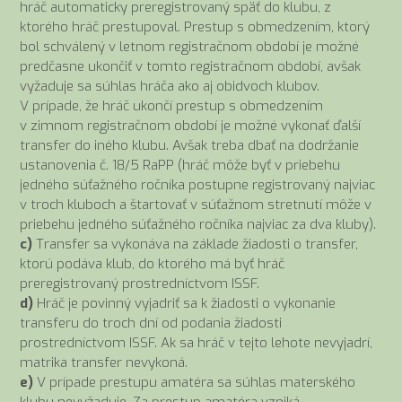
hráč automaticky preregistrovaný späť do klubu, z
ktorého hráč prestupoval. Prestup s obmedzením, ktorý
bol schválený v letnom registračnom období je možné
predčasne ukončiť v tomto registračnom období, avšak
vyžaduje sa súhlas hráča ako aj obidvoch klubov.
V prípade, že hráč ukončí prestup s obmedzením
v zimnom registračnom období je možné vykonať ďalší
transfer do iného klubu. Avšak treba dbať na dodržanie
ustanovenia č. 18/5 RaPP (hráč môže byť v priebehu
jedného súťažného ročníka postupne registrovaný najviac
v troch kluboch a štartovať v súťažnom stretnutí môže v
priebehu jedného súťažného ročníka najviac za dva kluby).
c)
Transfer sa vykonáva na základe žiadosti o transfer,
ktorú podáva klub, do ktorého má byť hráč
preregistrovaný prostredníctvom ISSF.
d)
Hráč je povinný vyjadriť sa k žiadosti o vykonanie
transferu do troch dní od podania žiadosti
prostredníctvom ISSF. Ak sa hráč v tejto lehote nevyjadrí,
matrika transfer nevykoná.
e)
V prípade prestupu amatéra sa súhlas materského
klubu nevyžaduje. Za prestup amatéra vzniká