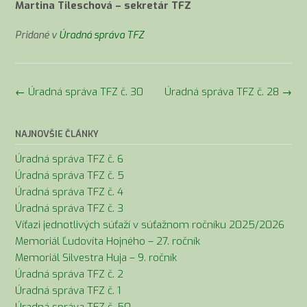
Martina Tileschová – sekretár TFZ
Pridané v
Úradná správa TFZ
Navigácia
←
Úradná správa TFZ č. 30
Úradná správa TFZ č. 28
→
v
článkoch
NAJNOVŠIE ČLÁNKY
Úradná správa TFZ č. 6
Úradná správa TFZ č. 5
Úradná správa TFZ č. 4
Úradná správa TFZ č. 3
Víťazi jednotlivých súťaží v súťažnom ročníku 2025/2026
Memoriál Ľudovíta Hojného – 27. ročník
Memoriál Silvestra Huja – 9. ročník
Úradná správa TFZ č. 2
Úradná správa TFZ č. 1
Úradná správa TFZ č. 50