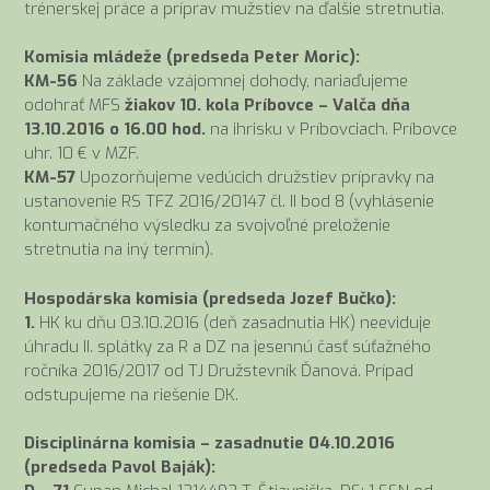
trénerskej práce a príprav mužstiev na ďalšie stretnutia.
Komisia mládeže (predseda Peter Moric):
KM-56
Na základe vzájomnej dohody, nariaďujeme
odohrať MFS
žiakov 10. kola Príbovce – Valča dňa
13.10.2016 o 16.00 hod.
na ihrisku v Príbovciach. Príbovce
uhr. 10 € v MZF.
KM-57
Upozorňujeme vedúcich družstiev prípravky na
ustanovenie RS TFZ 2016/20147 čl. II bod 8 (vyhlásenie
kontumačného výsledku za svojvoľné preloženie
stretnutia na iný termín).
Hospodárska komisia (predseda Jozef Bučko):
1.
HK ku dňu 03.10.2016 (deň zasadnutia HK) neeviduje
úhradu II. splátky za R a DZ na jesennú časť súťažného
ročníka 2016/2017 od TJ Družstevník Ďanová. Prípad
odstupujeme na riešenie DK.
Disciplinárna komisia – zasadnutie 04.10.2016
(predseda Pavol Baják):