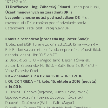
1174792 hráč,
TJ Dražkovce
–
Ing. Záborský Eduard
– zástupca klubu,
Účasť menovaných na zasadnutí DK je
bezpodmienečne nutná pod následkom DS
. Proti
rozhodnutiu DK je možno podať odvolanie podľa
ustanovení Tretej časti Tretej hlavy DP.
Komisia rozhodcov (predseda Ing. Peter Šmid):
1.
Sťažnosť MŠK Turany zo dňa 20.09.2016 na výkon R –
Erik Bodoň sa zamieta z dôvodu nepreukázateľnosti (klub
nedodal video). Uhr. 10 € v MZF.
2
. Ospr. R: So 15.10. – Magoč, Janči, Bajcár, T.Škvarek,
Zelezník, Zajasenský, Ne 16.10. – Bulík, Rusnák, 15.-16.10. –
Vány, Dvorský, Ertel
KR – obsadenie R a DZ na 15.10. – 16.10.2016
I. QUICK TRIEDA – 11. kolo: 16. októbra 2016 (nedeľa)
o 14.00 h.
T. Teplice – Ďanová (Vojvoda, Kulich, Bajcár, Pavlák)
Lipovec – Sklabiňa (Saksa, Dubovec, T.Škvarek)
Dubové – Dražkovce (Wehle, Calík, Magoč)
Bystrička – Turany (Žilka, Kucharčík, Janči, Tomčány)