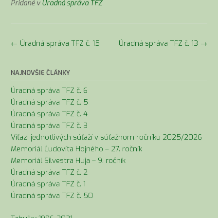
Pridané v
Úradná správa TFZ
Navigácia
←
Úradná správa TFZ č. 15
Úradná správa TFZ č. 13
→
v
článkoch
NAJNOVŠIE ČLÁNKY
Úradná správa TFZ č. 6
Úradná správa TFZ č. 5
Úradná správa TFZ č. 4
Úradná správa TFZ č. 3
Víťazi jednotlivých súťaží v súťažnom ročníku 2025/2026
Memoriál Ľudovíta Hojného – 27. ročník
Memoriál Silvestra Huja – 9. ročník
Úradná správa TFZ č. 2
Úradná správa TFZ č. 1
Úradná správa TFZ č. 50