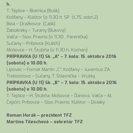
h.
T. Teplice – Blatnica (Bulík)
Košťany – Kláštor (o 11.30 h. SP čl.75, odst.2)
Belá – Dražkovce (Calík)
Žabokreky – Turany (Bukový)
Valča – Slov. Pravno (o 11.30 . Parenička)
Sučany – Príbovce (Kulich)
Mošovce – H. Štubňa (o 11.30 h. Kochan)
PRÍPRAVKA (U 11) Sk. „A“ – 7. kolo: 15. októbra 2016
(sobota) o 10.00 h.
Lipovec – Fomat Martin „C“, Košťany – Juventus ZA,
Trebostovo – Sučany, T. Štiavnička – Vrútky,
PRÍPRAVKA (U 11) Sk. „B“ – 7. kolo: 15. októbra 2016
(sobota) o 10.00 h.
T. Teplice – H. Štubňa, Mošovce – Ďanová, Valča – M.
Čepčín, Príbovce – Slov. Pravno, Kláštor – Diviaky
Roman Horák – prezident TFZ
Martina Tileschová – sekretár TFZ