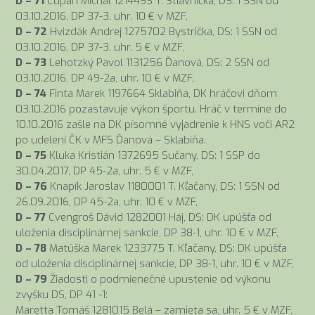
D – 71
Cupan Michal 1214493 T. Štiavnička, DS: 1 SSN od
03.10.2016, DP 37-3, uhr. 10 € v MZF,
D – 72
Hvizdák Andrej 1275702 Bystrička, DS: 1 SSN od
03.10.2016, DP 37-3, uhr. 5 € v MZF,
D – 73
Lehotzký Pavol 1131256 Ďanová, DS: 2 SSN od
03.10.2016, DP 49-2a, uhr. 10 € v MZF,
D – 74
Finta Marek 1197664 Sklabiňa, DK hráčovi dňom
03.10.2016 pozastavuje výkon športu. Hráč v termíne do
10.10.2016 zašle na DK písomné vyjadrenie k HNS voči AR2
po udelení ČK v MFS Ďanová – Sklabiňa.
D – 75
Kluka Kristián 1372695 Sučany, DS: 1 SSP do
30.04.2017, DP 45-2a, uhr. 5 € v MZF,
D – 76
Knapík Jaroslav 1180001 T. Kľačany, DS: 1 SSN od
26.09.2016, DP 45-2a, uhr. 10 € v MZF,
D – 77
Cvengroš Dávid 1282001 Háj, DS: DK upúšťa od
uloženia disciplinárnej sankcie, DP 38-1, uhr. 10 € v MZF,
D – 78
Matúška Marek 1233775 T. Kľačany, DS: DK upúšťa
od uloženia disciplinárnej sankcie, DP 38-1, uhr. 10 € v MZF,
D – 79
Žiadosti o podmienečné upustenie od výkonu
zvyšku DS, DP 41 -1:
Maretta Tomáš 1281015 Belá – zamieta sa, uhr. 5 € v MZF,