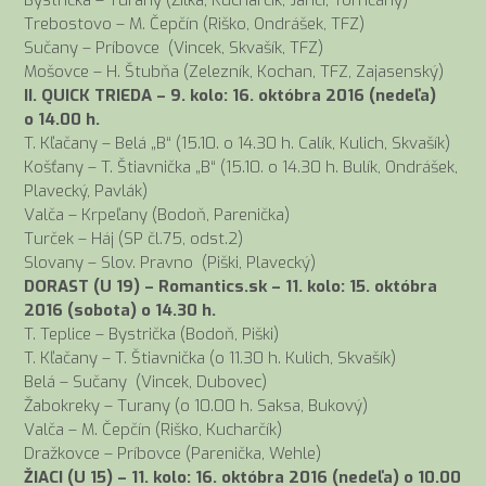
Trebostovo – M. Čepčín (Riško, Ondrášek, TFZ)
Sučany – Príbovce (Vincek, Skvašík, TFZ)
Mošovce – H. Štubňa (Zelezník, Kochan, TFZ, Zajasenský)
II. QUICK TRIEDA – 9. kolo: 16. októbra 2016 (nedeľa)
o 14.00 h.
T. Kľačany – Belá „B“ (15.10. o 14.30 h. Calík, Kulich, Skvašík)
Košťany – T. Štiavnička „B“ (15.10. o 14.30 h. Bulík, Ondrášek,
Plavecký, Pavlák)
Valča – Krpeľany (Bodoň, Parenička)
Turček – Háj (SP čl.75, odst.2)
Slovany – Slov. Pravno (Piški, Plavecký)
DORAST (U 19) – Romantics.sk – 11. kolo: 15. októbra
2016 (sobota) o 14.30 h.
T. Teplice – Bystrička (Bodoň, Piški)
T. Kľačany – T. Štiavnička (o 11.30 h. Kulich, Skvašík)
Belá – Sučany (Vincek, Dubovec)
Žabokreky – Turany (o 10.00 h. Saksa, Bukový)
Valča – M. Čepčín (Riško, Kucharčík)
Dražkovce – Príbovce (Parenička, Wehle)
ŽIACI (U 15) – 11. kolo: 16. októbra 2016 (nedeľa) o 10.00