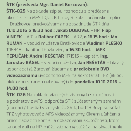
ŠTK (predseda Mgr. Daniel Borcovan):
ŠTK-025
Na základe zápisu rozhodcu z predčasne
ukončeného MFS I. QUICK triedy 9. kola Turčianske Teplice
– Dražkovce, predvolávame na zasadnutie ŠTK dňa
11.10.2016 o 15.30 hod.: Jakub DUBOVEC
– HR,
Filip
VINCEK
– AR1 a
Dalibor CAPEK
– AR2,
o 16.15 hod.: Ján
RUMAN
– vedúci mužstva Dražkoviec a
Vladimír PLEŠKO
1116848 – kapitán Dražkoviec
, o 16.30 hod. – MFK
TEPLIČAN: Andrej REŠETÁR
1171915 – kapitán,
Ing.
Jaroslav BÁGEL
– vedúci mužstva,
Ján REŠETÁR
– hlavný
usporiadateľ. Zároveň žiadame o
predloženie DVD
videozáznamu
uvedeného MFS na sekretariát TFZ (ak bol
niektorou stranou
nahrávaný) do
pondelka 10.10.2016 –
14.00 hod.
ŠTK-026
Na základe viacerých zistených skutočností
a podnetov z MFS, odporúča ŠTK zúčastneným stranám
(domáci / hostia) v zmysle čl. XVIII., bod 13 Rozpisu súťaží
TFZ vyhotovovať z MFS videozáznamy. Okrem uľahčenia
práce riadiacich komisií a dokazovania skutočností, ktoré
sa odohrali na HP, môžu záznamy slúžiť aj na skvalitnenie