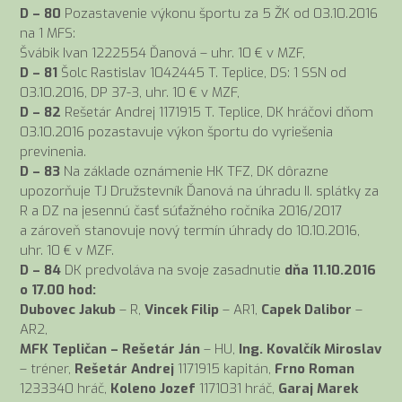
D – 80
Pozastavenie výkonu športu za 5 ŽK od 03.10.2016
na 1 MFS:
Švábik Ivan 1222554 Ďanová – uhr. 10 € v MZF,
D – 81
Šolc Rastislav 1042445 T. Teplice, DS: 1 SSN od
03.10.2016, DP 37-3, uhr. 10 € v MZF,
D – 82
Rešetár Andrej 1171915 T. Teplice, DK hráčovi dňom
03.10.2016 pozastavuje výkon športu do vyriešenia
previnenia.
D – 83
Na základe oznámenie HK TFZ, DK dôrazne
upozorňuje TJ Družstevník Ďanová na úhradu II. splátky za
R a DZ na jesennú časť súťažného ročníka 2016/2017
a zároveň stanovuje nový termín úhrady do 10.10.2016,
uhr. 10 € v MZF.
D – 84
DK predvoláva na svoje zasadnutie
dňa 11.10.2016
o 17.00 hod:
Dubovec Jakub
– R,
Vincek Filip
– AR1,
Capek Dalibor
–
AR2,
MFK Tepličan –
Rešetár Ján
– HU,
Ing. Kovalčík Miroslav
– tréner,
Rešetár Andrej
1171915 kapitán,
Frno Roman
1233340 hráč,
Koleno Jozef
1171031 hráč,
Garaj Marek