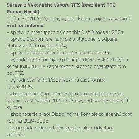
Správa z Výkonného výboru TFZ (prezident TFZ
Roman Horák):
1. Dňa 13.11.2024 Výkonný výbor TFZ na svojom zasadnutí
vzal na vedomie
:
– správu o prestupoch za obdobie 1. až 9 mesiac 2024
– správu Ekonomickej komisie o platobnej disciplíne
klubov za 7.-9. mesiac 2024,
– správu o hospodárení za 1. až 3. štvrťrok 2024,
– vyhodnotenie turnaja O pohár predsedu SsFZ, ktorý sa
konal 16.10.2024 v Žabokrekoch, ktorého organizátorom
bol TFZ,
– vyhodnotenie R a DZ za jesennú časť ročníka
2024/2025,
– zhodnotenie práce Trénersko-metodickej komisie za
jesennú časť ročníka 2024/2025, vyhodnotenie ankety 11-
ky roka
– zhodnotenie práce Disciplinárnej komisie za jesennú časť
ročníka 2024/2025,
– informácie o činnosti Revíznej komisie, Odvolacej
komisie,