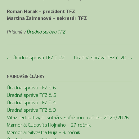
Roman Horák – prezident TFZ
Martina Žalmanová – sekretár TFZ
Pridané v
Úradná správa TFZ
Navigácia
←
Úradná správa TFZ č. 22
Úradná správa TFZ č. 20
→
v
článkoch
NAJNOVŠIE ČLÁNKY
Úradná správa TFZ č. 6
Úradná správa TFZ č. 5
Úradná správa TFZ č. 4
Úradná správa TFZ č. 3
Víťazi jednotlivých súťaží v súťažnom ročníku 2025/2026
Memoriál Ľudovíta Hojného – 27. ročník
Memoriál Silvestra Huja – 9. ročník