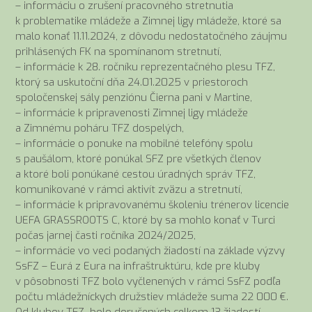
– informáciu o zrušení pracovného stretnutia
k problematike mládeže a Zimnej ligy mládeže, ktoré sa
malo konať 11.11.2024, z dôvodu nedostatočného záujmu
prihlásených FK na spomínanom stretnutí,
– informácie k 28. ročníku reprezentačného plesu TFZ,
ktorý sa uskutoční dňa 24.01.2025 v priestoroch
spoločenskej sály penziónu Čierna pani v Martine,
– informácie k pripravenosti Zimnej ligy mládeže
a Zimnému poháru TFZ dospelých,
– informácie o ponuke na mobilné telefóny spolu
s paušálom, ktoré ponúkal SFZ pre všetkých členov
a ktoré boli ponúkané cestou úradných správ TFZ,
komunikované v rámci aktivít zväzu a stretnutí,
– informácie k pripravovanému školeniu trénerov licencie
UEFA GRASSROOTS C, ktoré by sa mohlo konať v Turci
počas jarnej časti ročníka 2024/2025,
– informácie vo veci podaných žiadostí na základe výzvy
SsFZ – Eurá z Eura na infraštruktúru, kde pre kluby
v pôsobnosti TFZ bolo vyčlenených v rámci SsFZ podľa
počtu mládežníckych družstiev mládeže suma 22 000 €.
Od klubov TFZ bolo doručených celkom 13 žiadostí