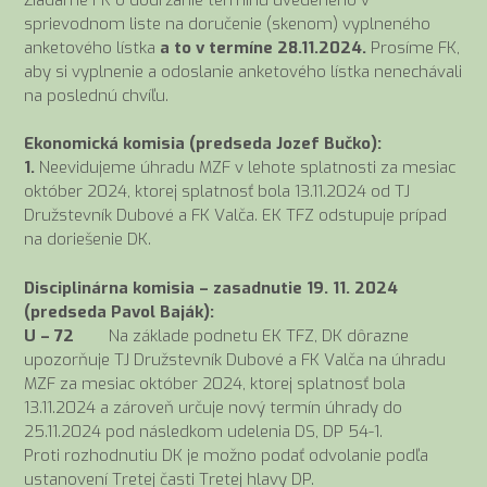
sprievodnom liste na doručenie (skenom) vyplneného
anketového lístka
a to v termíne 28.11.2024.
Prosíme FK,
aby si vyplnenie a odoslanie anketového lístka nenechávali
na poslednú chvíľu.
Ekonomická komisia (predseda Jozef Bučko):
1.
Neevidujeme úhradu MZF v lehote splatnosti za mesiac
október 2024, ktorej splatnosť bola 13.11.2024 od TJ
Družstevník Dubové a FK Valča. EK TFZ odstupuje prípad
na doriešenie DK.
Disciplinárna komisia – zasadnutie 19. 11. 2024
(predseda Pavol Baják):
U – 72
Na základe podnetu EK TFZ, DK dôrazne
upozorňuje TJ Družstevník Dubové a FK Valča na úhradu
MZF za mesiac október 2024, ktorej splatnosť bola
13.11.2024 a zároveň určuje nový termín úhrady do
25.11.2024 pod následkom udelenia DS, DP 54-1.
Proti rozhodnutiu DK je možno podať odvolanie podľa
ustanovení Tretej časti Tretej hlavy DP.