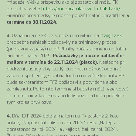
mládeže. Výšku príspevku ako aj zostatok si môžu FK
pozrieť na webe
https://podporamladeze.futbalsfz.sk/
.
Finančné prostriedky je možné použiť (reálne uhradiť) len
v
termíne do 30.11.2024.
3.
Oznamujeme FK, že si môžu e-mailom na
tfz@tfz.sk
predbežne nahlásiť požiadavky na tréningový proces
(prípravné zápasy) na HP Pltníky počas zimného obdobia
január – marec 2025.
Požiadavky je možné nahlásiť e-
mailom v termíne do 22.11.2024 (piatok).
Následne pri
dodržaní zásady, aby každý klub mal možnosť odohrať
zápas resp. tréning s prihliadnutím na voľné kapacity HP,
bude sekretariátom TFZ požiadavka potvrdená alebo
zamietnutá. Po tomto termíne si budete môcť rezervovať
už len termíny, ktoré ostanú k dispozícii a budú pridelené
tým kto sa prvý ozve.
4.
Dňa 13.11.2024 bolo e-mailom na FK zaslané 2. kolo
ankety „Najlepší futbalista roka 2024“, resp. „Najlepší
dorastenec za rok 2024“ a „Najlepší žiak za rok 2024“.
Žiadame FK o dodržanie termínu uvedeného v