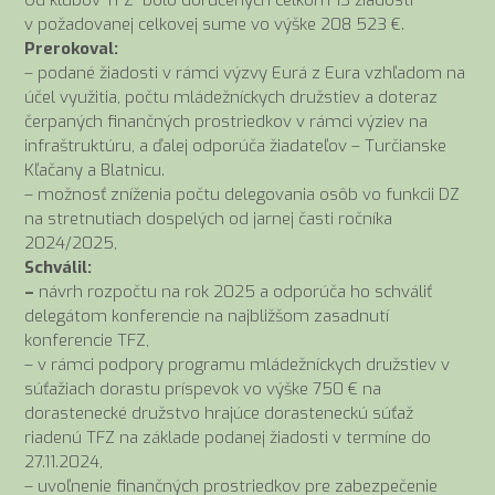
v požadovanej celkovej sume vo výške 208 523 €.
Prerokoval:
– podané žiadosti v rámci výzvy Eurá z Eura vzhľadom na
účel využitia, počtu mládežníckych družstiev a doteraz
čerpaných finančných prostriedkov v rámci výziev na
infraštruktúru, a ďalej odporúča žiadateľov – Turčianske
Kľačany a Blatnicu.
– možnosť zníženia počtu delegovania osôb vo funkcii DZ
na stretnutiach dospelých od jarnej časti ročníka
2024/2025,
Schválil:
–
návrh rozpočtu na rok 2025 a odporúča ho schváliť
delegátom konferencie na najbližšom zasadnutí
konferencie TFZ,
– v rámci podpory programu mládežníckych družstiev v
súťažiach dorastu príspevok vo výške 750 € na
dorastenecké družstvo hrajúce dorasteneckú súťaž
riadenú TFZ na základe podanej žiadosti v termíne do
27.11.2024,
– uvoľnenie finančných prostriedkov pre zabezpečenie