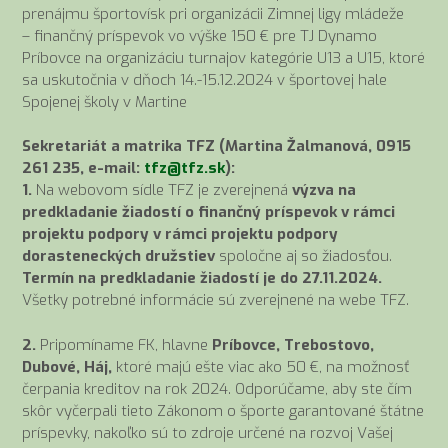
prenájmu športovísk pri organizácii Zimnej ligy mládeže
– finančný príspevok vo výške 150 € pre TJ Dynamo
Príbovce na organizáciu turnajov kategórie U13 a U15, ktoré
sa uskutočnia v dňoch 14.-15.12.2024 v športovej hale
Spojenej školy v Martine
Sekretariát a matrika TFZ (Martina Žalmanová, 0915
261 235, e-mail:
tfz@tfz.sk
):
1.
Na webovom sídle TFZ je zverejnená
výzva na
predkladanie žiadostí o finančný príspevok v rámci
projektu podpory v rámci projektu podpory
dorasteneckých družstiev
spoločne aj so žiadosťou.
Termín na predkladanie žiadostí je do 27.11.2024.
Všetky potrebné informácie sú zverejnené na webe TFZ.
2.
Pripomíname FK, hlavne
Príbovce, Trebostovo,
Dubové, Háj,
ktoré majú ešte viac ako 50 €, na možnosť
čerpania kreditov na rok 2024. Odporúčame, aby ste čím
skôr vyčerpali tieto Zákonom o športe garantované štátne
príspevky, nakoľko sú to zdroje určené na rozvoj Vašej